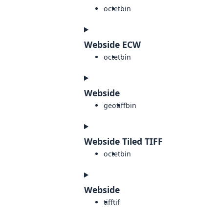
octet
bin
Webside ECW
octet
bin
Webside
geotiff
bin
Webside Tiled TIFF
octet
bin
Webside
tiff
tif