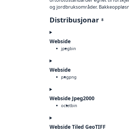
og jordbruksområder. Bakkeoppløsnin
Distribusjonar
8
Webside
jpeg
bin
Webside
png
png
Webside Jpeg2000
octet
bin
Webside Tiled GeoTIFF