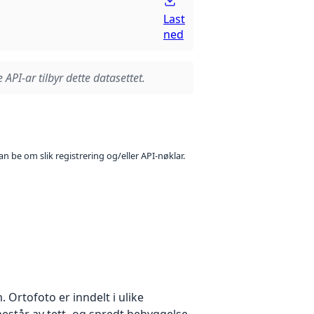
Last
ned
 API-ar tilbyr dette datasettet.
n be om slik registrering og/eller API-nøklar.
Ortofoto er inndelt i ulike
estår av tett- og spredt bebyggelse