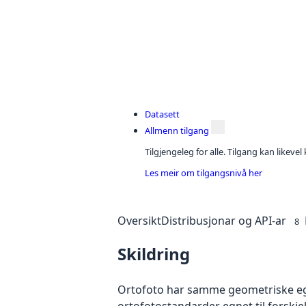
Datasett
Allmenn tilgang
Tilgjengeleg for alle. Tilgang kan likeve
Les meir om tilgangsnivå her
Oversikt
Distribusjonar og API-ar
8
Skildring
Ortofoto har samme geometriske egen
ortofotostandarder egnet til forskj