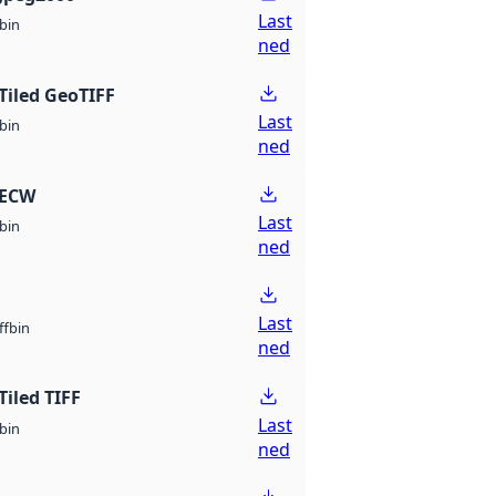
Last
bin
ned
Tiled GeoTIFF
Last
bin
ned
 ECW
Last
bin
ned
Last
bin
ff
ned
Tiled TIFF
Last
bin
ned