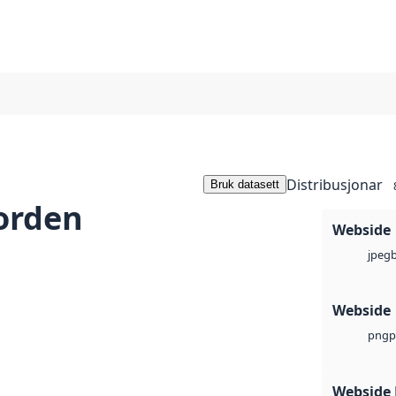
Distribusjonar
Bruk datasett
orden
Webside
jpeg
Webside
p
png
Webside 