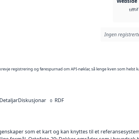
Webside
tif
tiff
Ingen registrerte
l krevje registrering og førespurnad om API-nøklar, så lenge kven som helst ka
Detaljar
Diskusjonar
RDF
0
skaper som et kart og kan knyttes til et referansesystem. 
ellige formål. Ortofoto 20: Dekker områder som i hovedsak b