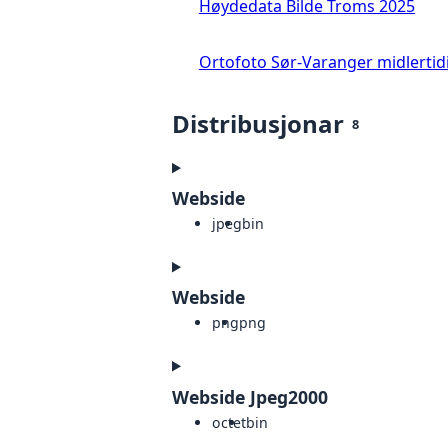
Høydedata Bilde Troms 2025
Ortofoto Sør-Varanger midlertid
Distribusjonar
8
Webside
jpeg
bin
Webside
png
png
Webside Jpeg2000
octet
bin