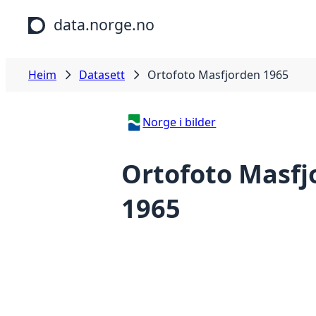
Hopp til hovudinnhald
data.norge.no
Heim
Datasett
Ortofoto Masfjorden 1965
Norge i bilder
Ortofoto Masfj
1965