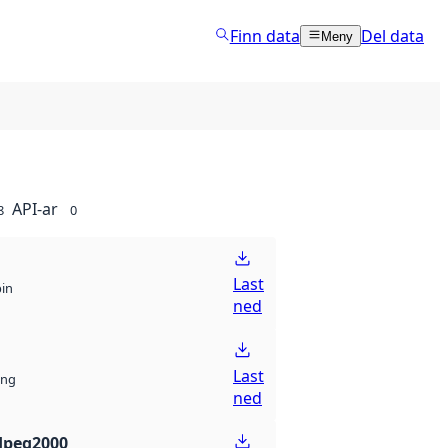
Finn data
Del data
Meny
API-ar
8
0
Last
bin
ned
Last
ng
ned
Jpeg2000