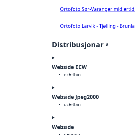
Ortofoto Sør-Varanger midlertid
Ortofoto Larvik - Tjølling - Brunl
Distribusjonar
8
Webside ECW
octet
bin
Webside Jpeg2000
octet
bin
Webside
png
png