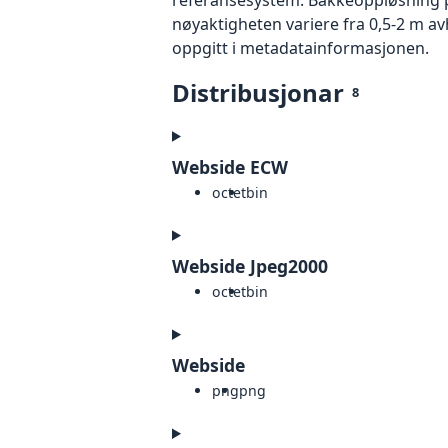
nøyaktigheten variere fra 0,5-2 m a
oppgitt i metadatainformasjonen.
Distribusjonar
8
Webside ECW
octet
bin
Webside Jpeg2000
octet
bin
Webside
png
png