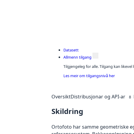
Datasett
Allmenn tilgang
Tilgjengeleg for alle. Tilgang kan likeve
Les meir om tilgangsnivå her
Oversikt
Distribusjonar og API-ar
8
Skildring
Ortofoto har samme geometriske egen
referansesystem. Bakkeoppløsning på