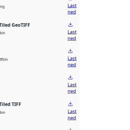
Last
ng
ned
Tiled GeoTIFF
Last
bin
ned
Last
bin
ff
ned
Last
ned
Tiled TIFF
Last
bin
ned