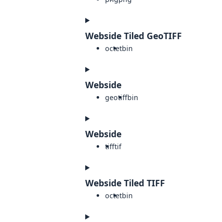
Webside Tiled GeoTIFF
octet
bin
Webside
geotiff
bin
Webside
tiff
tif
Webside Tiled TIFF
octet
bin