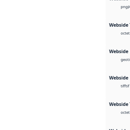
p
png
Webside 
octet
Webside
geoti
Webside
tif
tiff
Webside 
octet