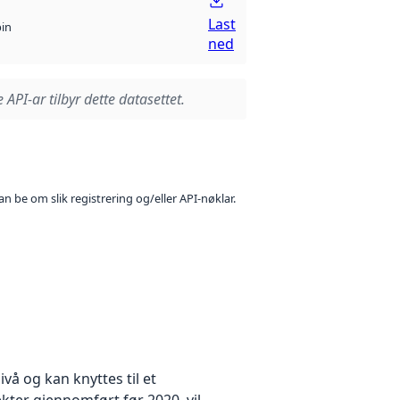
Last
bin
ned
 API-ar tilbyr dette datasettet.
n be om slik registrering og/eller API-nøklar.
å og kan knyttes til et
kter gjennomført før 2020, vil