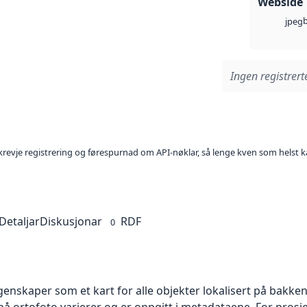
Webside
jpeg
Ingen registrerte
l krevje registrering og førespurnad om API-nøklar, så lenge kven som helst ka
Detaljar
Diskusjonar
RDF
0
skaper som et kart for alle objekter lokalisert på bakkeniv
 ortofoto varierer og er oppgitt i metadataene. For prosje