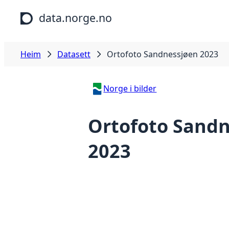
Hopp til hovudinnhald
data.norge.no
Heim
Datasett
Ortofoto Sandnessjøen 2023
Norge i bilder
Ortofoto Sandn
2023