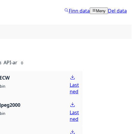
Finn data
Del data
Meny
API-ar
8
0
 ECW
Last
bin
ned
Jpeg2000
Last
bin
ned