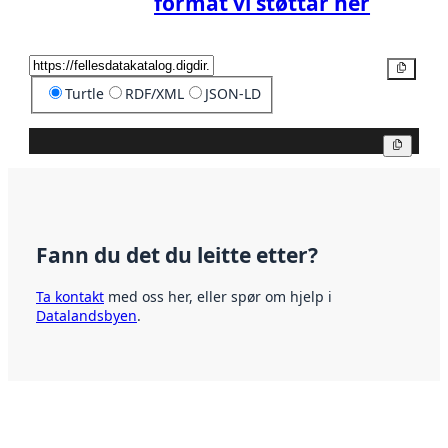
format vi støttar her
Kopier
Turtle
RDF/XML
JSON-LD
Kopier
Fann du det du leitte etter?
Ta kontakt
med oss her, eller spør om hjelp i
Datalandsbyen
.