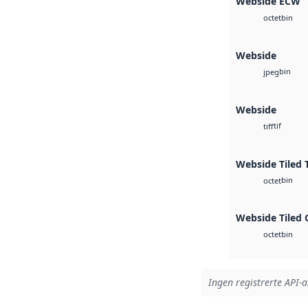
Webside ECW
bin
octet
Webside
bin
jpeg
Webside
tif
tiff
Webside Tiled 
bin
octet
Webside Tiled 
bin
octet
Ingen registrerte API-ar