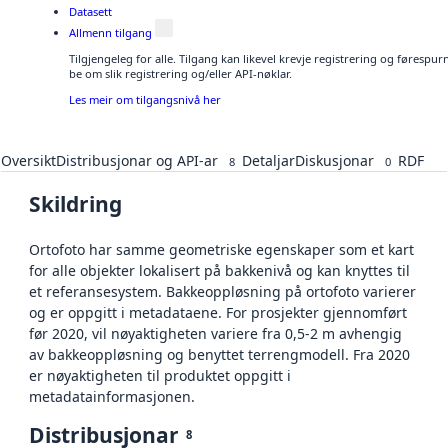
Datasett
Allmenn tilgang
Tilgjengeleg for alle. Tilgang kan likevel krevje registrering og førespu
be om slik registrering og/eller API-nøklar.
Les meir om tilgangsnivå her
Oversikt
Distribusjonar og API-ar
Detaljar
Diskusjonar
RDF
8
0
Skildring
Ortofoto har samme geometriske egenskaper som et kart
for alle objekter lokalisert på bakkenivå og kan knyttes til
et referansesystem. Bakkeoppløsning på ortofoto varierer
og er oppgitt i metadataene. For prosjekter gjennomført
før 2020, vil nøyaktigheten variere fra 0,5-2 m avhengig
av bakkeoppløsning og benyttet terrengmodell. Fra 2020
er nøyaktigheten til produktet oppgitt i
metadatainformasjonen.
Distribusjonar
8