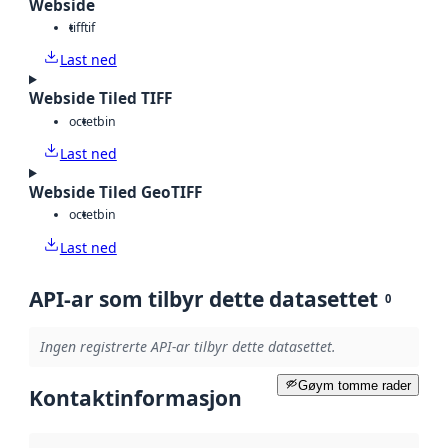
Webside
tiff
tif
Last ned
Webside Tiled TIFF
octet
bin
Last ned
Webside Tiled GeoTIFF
octet
bin
Last ned
API-ar som tilbyr dette datasettet
0
Ingen registrerte API-ar tilbyr dette datasettet.
Gøym tomme rader
Kontaktinformasjon