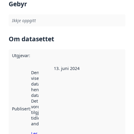
Gebyr
Ikkje oppgitt
Om datasettet
Utgjevar
:
13. juni 2024
Denne datoen
viser når
datasettet vart
henta inn av
data.norge.no.
Det kan ha
vore
Publisert
:
tilgjengeleg
tidlegare
andre stader.
Les meir om