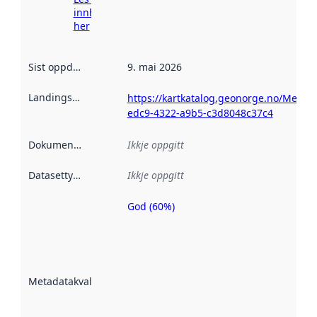
innhenting
her
Sist oppdatert
:
9. mai 2026
Landingsside
:
https://kartkatalog.geonorge.no/Metad
edc9-4322-a9b5-c3d8048c37c4
Dokumentasjon
:
Ikkje oppgitt
Datasettype
:
Ikkje oppgitt
God (60%)
Metadatakvalitet
er ein indikator
på kor godt
datasettene er
beskrive ved
Metadatakvalitet
:
hjelp av
metadata.