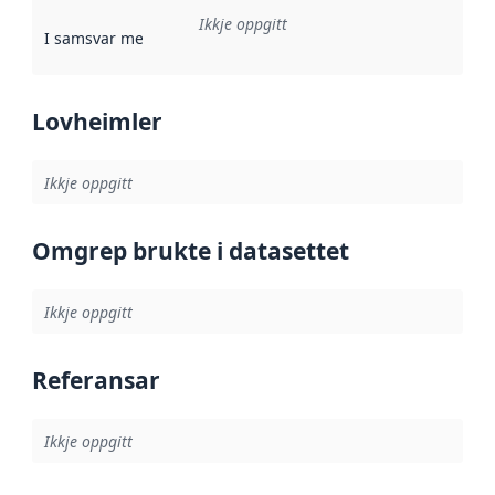
Ikkje oppgitt
I samsvar med
:
Referanse til ei implementeringsregel eller an
Lovheimler
Ikkje oppgitt
Omgrep brukte i datasettet
Ikkje oppgitt
Referansar
Ikkje oppgitt