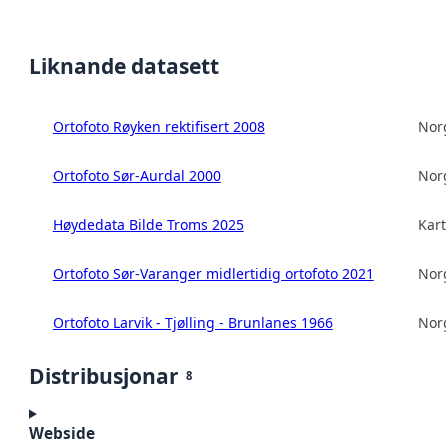
Liknande datasett
Ortofoto Røyken rektifisert 2008
Norg
Ortofoto Sør-Aurdal 2000
Norg
Høydedata Bilde Troms 2025
Kart
Ortofoto Sør-Varanger midlertidig ortofoto 2021
Norg
Ortofoto Larvik - Tjølling - Brunlanes 1966
Norg
Distribusjonar
8
Webside