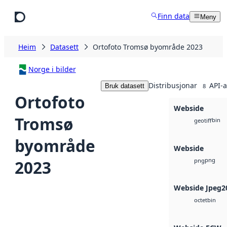
Hopp til hovudinnhald
Finn data
Meny
Heim
Datasett
Ortofoto Tromsø byområde 2023
Norge i bilder
Distribusjonar
API-a
Bruk datasett
8
Ortofoto
Webside
Tromsø
bin
geotiff
byområde
Webside
png
2023
png
Webside Jpeg2
bin
octet