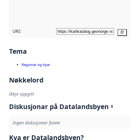
Les meir om
metadatakvalitet
her
URI:
Kopier
Tema
Regionar og byar
Nøkkelord
Ikkje oppgitt
Diskusjonar på Datalandsbyen
0
Ingen diskusjonar funne
Kva er Datalandsbyen?