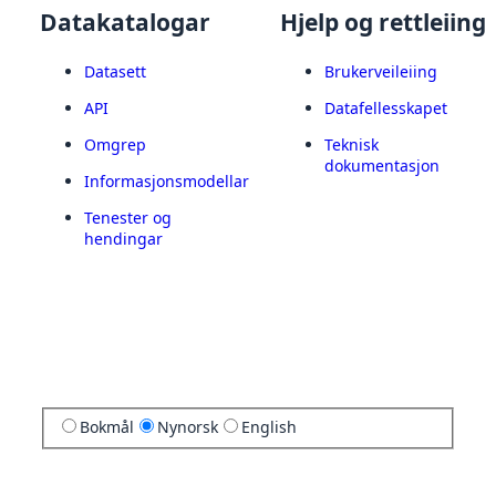
Datakatalogar
Hjelp og rettleiing
Datasett
Brukerveileiing
API
Datafellesskapet
Omgrep
Teknisk
dokumentasjon
Informasjonsmodellar
Tenester og
hendingar
Bokmål
Nynorsk
English