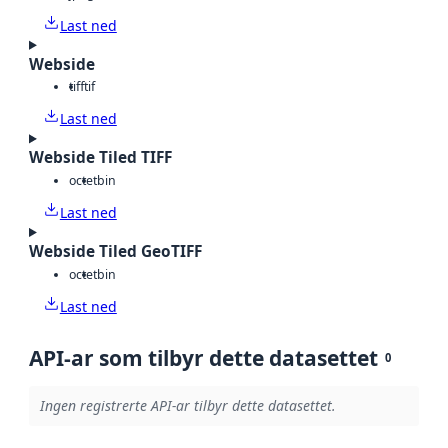
Last ned
Webside
tiff
tif
Last ned
Webside Tiled TIFF
octet
bin
Last ned
Webside Tiled GeoTIFF
octet
bin
Last ned
API-ar som tilbyr dette datasettet
0
Ingen registrerte API-ar tilbyr dette datasettet.