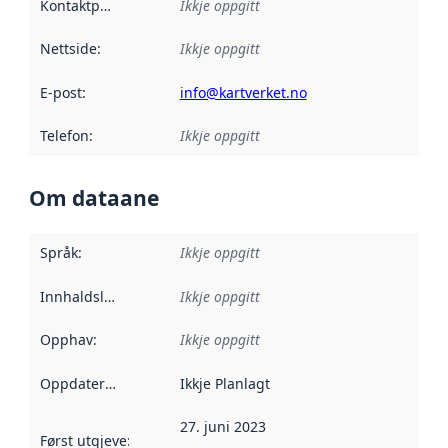
Kontaktpunkt
:
Ikkje oppgitt
Nettside
:
Ikkje oppgitt
E-post
:
info@kartverket.no
Telefon
:
Ikkje oppgitt
Om dataane
Språk
:
Ikkje oppgitt
Innhaldsleverandørar
Ikkje oppgitt
:
Opphav
:
Ikkje oppgitt
Oppdateringsfrekvens
Ikkje Planlagt
:
27. juni 2023
Først utgjeve
:
Denne datoen seier når dataa i dette datasettet 