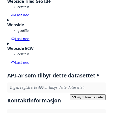
Webside Tiled GeoTIFF
octet
bin
Last ned
Webside
geotiff
bin
Last ned
Webside ECW
octet
bin
Last ned
API-ar som tilbyr dette datasettet
0
Ingen registrerte API-ar tilbyr dette datasettet.
Gøym tomme rader
Kontaktinformasjon