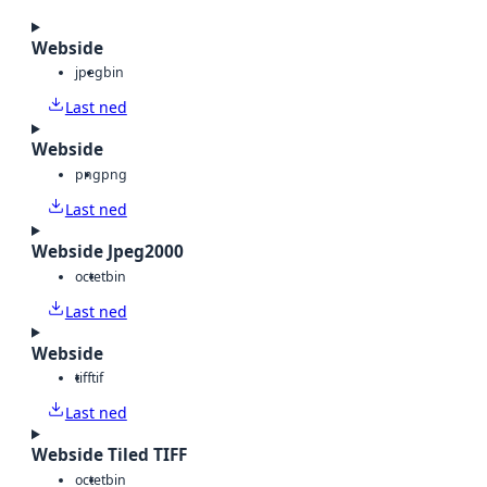
Webside
jpeg
bin
Last ned
Webside
png
png
Last ned
Webside Jpeg2000
octet
bin
Last ned
Webside
tiff
tif
Last ned
Webside Tiled TIFF
octet
bin