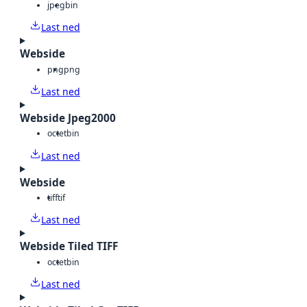
jpeg
bin
Last ned
Webside
png
png
Last ned
Webside Jpeg2000
octet
bin
Last ned
Webside
tiff
tif
Last ned
Webside Tiled TIFF
octet
bin
Last ned