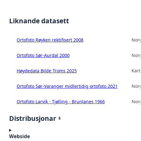
Liknande datasett
Ortofoto Røyken rektifisert 2008
Norg
Ortofoto Sør-Aurdal 2000
Norg
Høydedata Bilde Troms 2025
Kart
Ortofoto Sør-Varanger midlertidig ortofoto 2021
Norg
Ortofoto Larvik - Tjølling - Brunlanes 1966
Norg
Distribusjonar
8
Webside