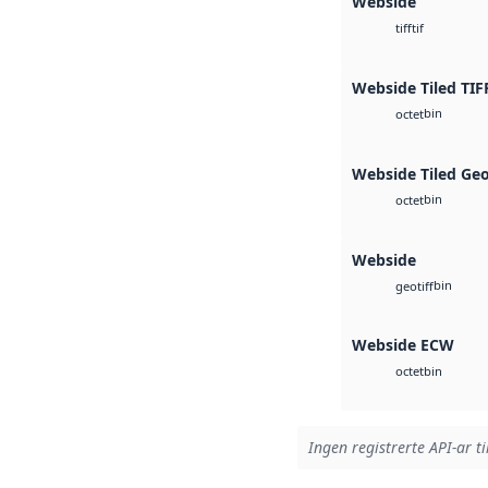
Webside
tif
tiff
Webside Tiled TIF
bin
octet
Webside Tiled Ge
bin
octet
Webside
bin
geotiff
Webside ECW
bin
octet
Ingen registrerte API-ar ti