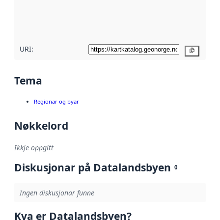
Les meir om
metadatakvalitet
her
URI:
Kopier
Tema
Regionar og byar
Nøkkelord
Ikkje oppgitt
Diskusjonar på Datalandsbyen
0
Ingen diskusjonar funne
Kva er Datalandsbyen?