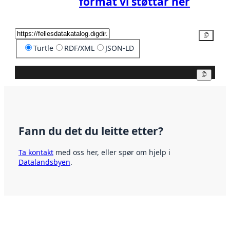
format vi støttar her
Kopier
Turtle
RDF/XML
JSON-LD
Kopier
Fann du det du leitte etter?
Ta kontakt
med oss her, eller spør om hjelp i
Datalandsbyen
.