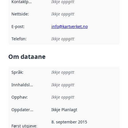
Kontaktpunkt
:
Ikkje oppgitt
Nettside
:
Ikkje oppgitt
E-post
:
info@kartverket.no
Telefon
:
Ikkje oppgitt
Om dataane
Språk
:
Ikkje oppgitt
Innhaldsleverandørar
Ikkje oppgitt
:
Opphav
:
Ikkje oppgitt
Oppdateringsfrekvens
Ikkje Planlagt
:
8. september 2015
Først utgjeve
:
Denne datoen seier når dataa i dette datasettet 