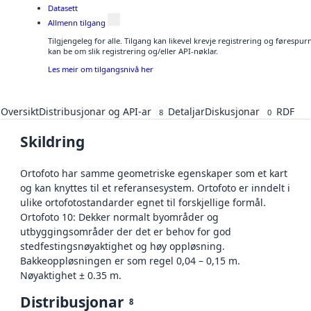
Datasett
Allmenn tilgang
Tilgjengeleg for alle. Tilgang kan likevel krevje registrering og førespu
kan be om slik registrering og/eller API-nøklar.
Les meir om tilgangsnivå her
Oversikt
Distribusjonar og API-ar
Detaljar
Diskusjonar
RDF
8
0
Skildring
Ortofoto har samme geometriske egenskaper som et kart
og kan knyttes til et referansesystem. Ortofoto er inndelt i
ulike ortofotostandarder egnet til forskjellige formål.
Ortofoto 10: Dekker normalt byområder og
utbyggingsområder der det er behov for god
stedfestingsnøyaktighet og høy oppløsning.
Bakkeoppløsningen er som regel 0,04 – 0,15 m.
Nøyaktighet ± 0.35 m.
Distribusjonar
8