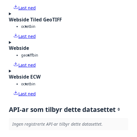
Last ned
Webside Tiled GeoTIFF
octet
bin
Last ned
Webside
geotiff
bin
Last ned
Webside ECW
octet
bin
Last ned
API-ar som tilbyr dette datasettet
0
Ingen registrerte API-ar tilbyr dette datasettet.