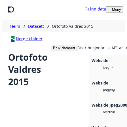
Hopp til hovudinnhald
Finn data
Meny
Heim
Datasett
Ortofoto Valdres 2015
Norge i bilder
Distribusjonar
API-ar
Bruk datasett
8
Ortofoto
Webside
Valdres
bin
jpeg
2015
Webside
png
png
Webside Jpeg200
bin
octet