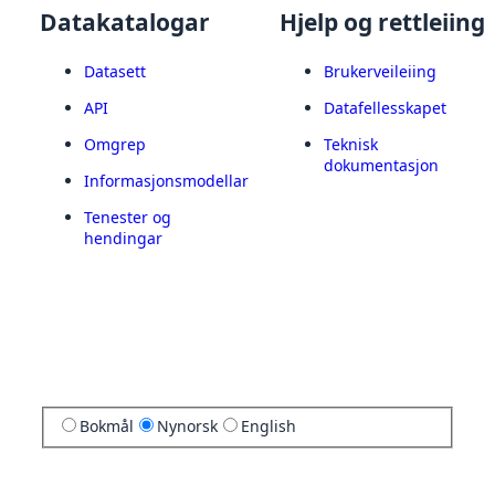
Datakatalogar
Hjelp og rettleiing
Datasett
Brukerveileiing
API
Datafellesskapet
Omgrep
Teknisk
dokumentasjon
Informasjonsmodellar
Tenester og
hendingar
Bokmål
Nynorsk
English