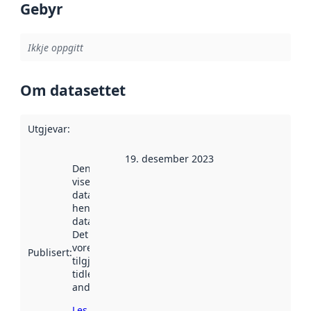
Gebyr
Ikkje oppgitt
Om datasettet
Utgjevar
:
19. desember 2023
Denne datoen
viser når
datasettet vart
henta inn av
data.norge.no.
Det kan ha
vore
Publisert
:
tilgjengeleg
tidlegare
andre stader.
Les meir om