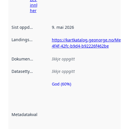
innhenting
her
Sist oppdatert
:
9. mai 2026
Landingsside
:
https://kartkatalog.geonorge.no/Metad
4f4f-42fc-b9d4-b92226f462be
Dokumentasjon
:
Ikkje oppgitt
Datasettype
:
Ikkje oppgitt
God (60%)
Metadatakvalitet
er ein indikator
på kor godt
datasettene er
beskrive ved
Metadatakvalitet
:
hjelp av
metadata.