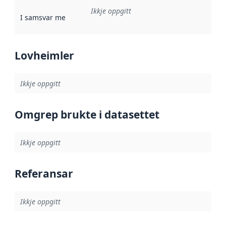
Ikkje oppgitt
I samsvar med
:
Referanse til ei implementeringsregel eller an
Lovheimler
Ikkje oppgitt
Omgrep brukte i datasettet
Ikkje oppgitt
Referansar
Ikkje oppgitt