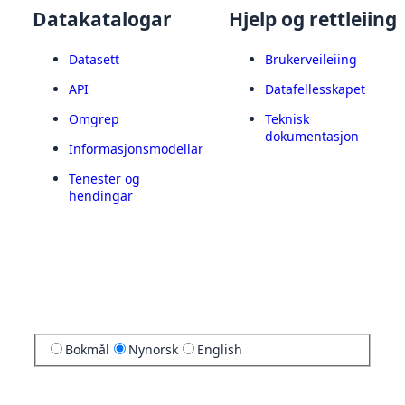
Datakatalogar
Hjelp og rettleiing
Datasett
Brukerveileiing
API
Datafellesskapet
Omgrep
Teknisk
dokumentasjon
Informasjonsmodellar
Tenester og
hendingar
Bokmål
Nynorsk
English