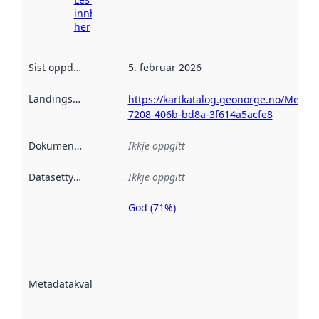
innhenting
her
Sist oppdatert
:
5. februar 2026
Landingsside
:
https://kartkatalog.geonorge.no/Metada
7208-406b-bd8a-3f614a5acfe8
Dokumentasjon
:
Ikkje oppgitt
Datasettype
:
Ikkje oppgitt
God (71%)
Metadatakvalitet
er ein indikator
på kor godt
datasettene er
beskrive ved
Metadatakvalitet
:
hjelp av
metadata.