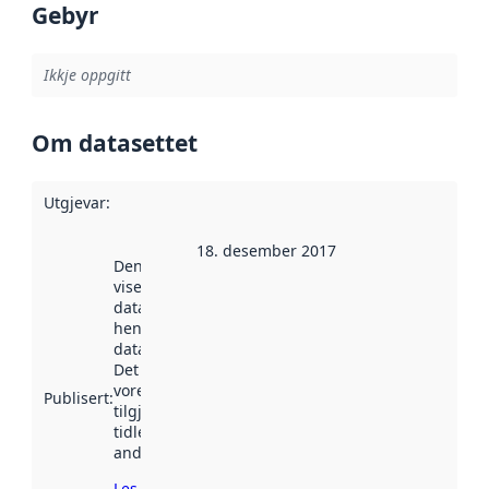
Gebyr
Ikkje oppgitt
Om datasettet
Utgjevar
:
18. desember 2017
Denne datoen
viser når
datasettet vart
henta inn av
data.norge.no.
Det kan ha
vore
Publisert
:
tilgjengeleg
tidlegare
andre stader.
Les meir om