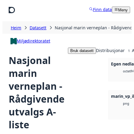
Hopp til hovudinnhald
Finn data
Meny
Heim
Datasett
Nasjonal marin verneplan - Rådgivende 
Miljødirektoratet
Distribusjonar
A
Bruk datasett
1
Nasjonal
Egen nedla
marin
b
octet
verneplan -
Rådgivende
marin_vp_i
png
utvalgs A-
liste