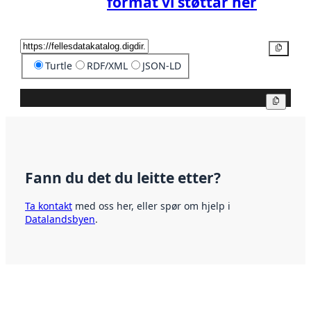
format vi støttar her
Kopier
Turtle
RDF/XML
JSON-LD
Kopier
Fann du det du leitte etter?
Ta kontakt
med oss her, eller spør om hjelp i
Datalandsbyen
.