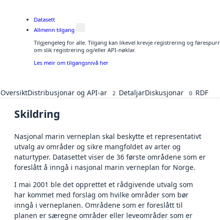
Datasett
Allmenn tilgang
Tilgjengeleg for alle. Tilgang kan likevel krevje registrering og føresp
om slik registrering og/eller API-nøklar.
Les meir om tilgangsnivå her
Oversikt
Distribusjonar og API-ar
Detaljar
Diskusjonar
RDF
2
0
Skildring
Nasjonal marin verneplan skal beskytte et representativt
utvalg av områder og sikre mangfoldet av arter og
naturtyper. Datasettet viser de 36 første områdene som er
foreslått å inngå i nasjonal marin verneplan for Norge.
I mai 2001 ble det opprettet et rådgivende utvalg som
har kommet med forslag om hvilke områder som bør
inngå i verneplanen. Områdene som er foreslått til
planen er særegne områder eller leveområder som er