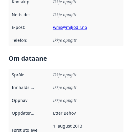
Kontaktpunkt
:
Ikkje oppgitt
Nettside
:
Ikkje oppgitt
E-post
:
wms@miljodir.no
Telefon
:
Ikkje oppgitt
Om dataane
Språk
:
Ikkje oppgitt
Innhaldsleverandørar
Ikkje oppgitt
:
Opphav
:
Ikkje oppgitt
Oppdateringsfrekvens
Etter Behov
:
1. august 2013
Først utgjeve
:
Denne datoen seier når dataa i dette datasettet 