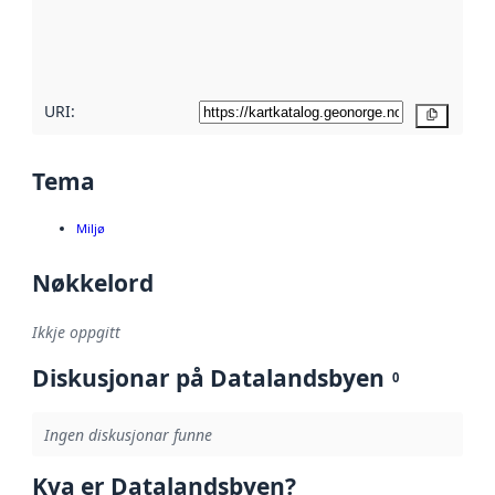
Les meir om
metadatakvalitet
her
URI:
Kopier
Tema
Miljø
Nøkkelord
Ikkje oppgitt
Diskusjonar på Datalandsbyen
0
Ingen diskusjonar funne
Kva er Datalandsbyen?