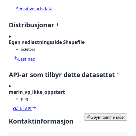
Sensitive artsdata
Distribusjonar
1
Egen nedlastningsside Shapefile
octet
bin
Last ned
API-ar som tilbyr dette datasettet
1
marin_vp_ikke_oppstart
png
Gå til API
Gøym tomme rader
Kontaktinformasjon