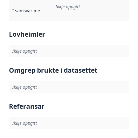
Ikkje oppgitt
I samsvar med
:
Referanse til ei implementeringsregel eller an
Lovheimler
Ikkje oppgitt
Omgrep brukte i datasettet
Ikkje oppgitt
Referansar
Ikkje oppgitt