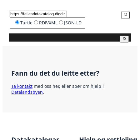
Kopier
Turtle
RDF/XML
JSON-LD
Kopier
Fann du det du leitte etter?
Ta kontakt
med oss her, eller spør om hjelp i
Datalandsbyen
.
Datakatalogar
Hjelp og rettleiing