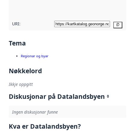
metadatakvalitet
her
URI:
Kopier
Tema
Regionar og byar
Nøkkelord
Ikkje oppgitt
Diskusjonar på Datalandsbyen
0
Ingen diskusjonar funne
Kva er Datalandsbyen?