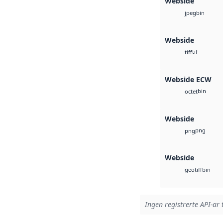
Webside
bin
jpeg
Webside
tif
tiff
Webside ECW
bin
octet
Webside
png
png
Webside
bin
geotiff
Ingen registrerte API-ar 