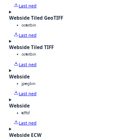
Last ned
Webside Tiled GeoTIFF
octet
bin
Last ned
Webside Tiled TIFF
octet
bin
Last ned
Webside
jpeg
bin
Last ned
Webside
tiff
tif
Last ned
Webside ECW