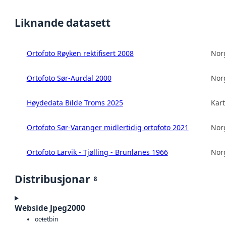
Liknande datasett
Ortofoto Røyken rektifisert 2008
Norg
Ortofoto Sør-Aurdal 2000
Norg
Høydedata Bilde Troms 2025
Kart
Ortofoto Sør-Varanger midlertidig ortofoto 2021
Norg
Ortofoto Larvik - Tjølling - Brunlanes 1966
Norg
Distribusjonar
8
Webside Jpeg2000
octet
bin