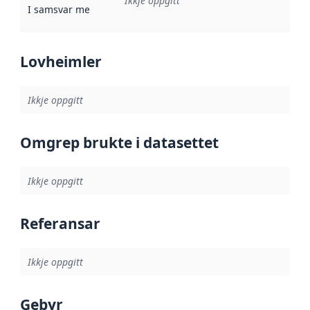
Ikkje oppgitt
I samsvar med
:
Referanse til ei implementeringsregel eller an
Lovheimler
Ikkje oppgitt
Omgrep brukte i datasettet
Ikkje oppgitt
Referansar
Ikkje oppgitt
Gebyr