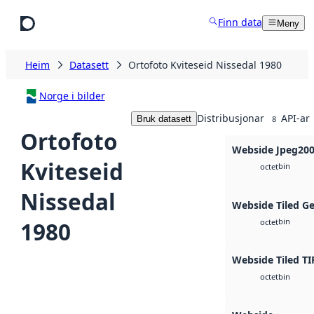
Hopp til hovudinnhald
Finn data
Meny
Heim
Datasett
Ortofoto Kviteseid Nissedal 1980
Norge i bilder
Distribusjonar
API-ar
Bruk datasett
8
Ortofoto
Webside Jpeg20
Kviteseid
bin
octet
Nissedal
Webside Tiled G
bin
1980
octet
Webside Tiled TI
bin
octet