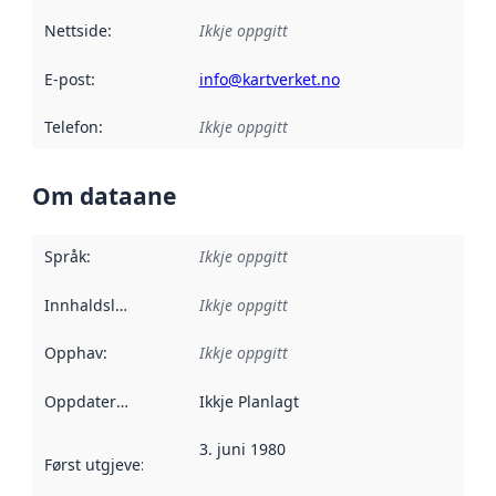
Nettside
:
Ikkje oppgitt
E-post
:
info@kartverket.no
Telefon
:
Ikkje oppgitt
Om dataane
Språk
:
Ikkje oppgitt
Innhaldsleverandørar
Ikkje oppgitt
:
Opphav
:
Ikkje oppgitt
Oppdateringsfrekvens
Ikkje Planlagt
:
3. juni 1980
Først utgjeve
:
Denne datoen seier når dataa i dette datasettet 