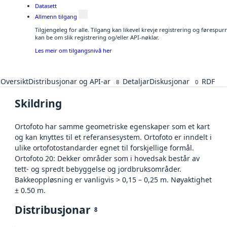
Datasett
Allmenn tilgang
Tilgjengeleg for alle. Tilgang kan likevel krevje registrering og førespu
kan be om slik registrering og/eller API-nøklar.
Les meir om tilgangsnivå her
Oversikt
Distribusjonar og API-ar
Detaljar
Diskusjonar
RDF
8
0
Skildring
Ortofoto har samme geometriske egenskaper som et kart
og kan knyttes til et referansesystem. Ortofoto er inndelt i
ulike ortofotostandarder egnet til forskjellige formål.
Ortofoto 20: Dekker områder som i hovedsak består av
tett- og spredt bebyggelse og jordbruksområder.
Bakkeoppløsning er vanligvis > 0,15 – 0,25 m. Nøyaktighet
± 0.50 m.
Distribusjonar
8