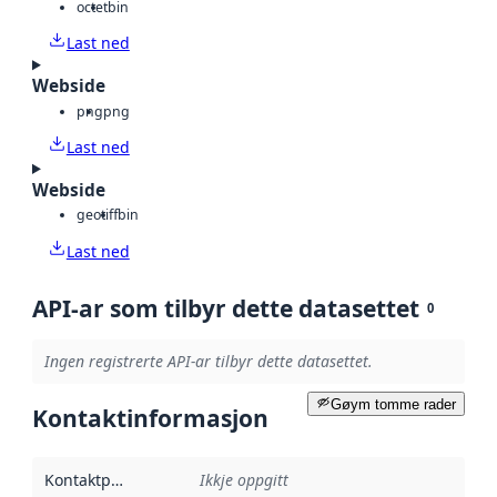
octet
bin
Last ned
Webside
png
png
Last ned
Webside
geotiff
bin
Last ned
API-ar som tilbyr dette datasettet
0
Ingen registrerte API-ar tilbyr dette datasettet.
Gøym tomme rader
Kontaktinformasjon
Kontaktpunkt
:
Ikkje oppgitt