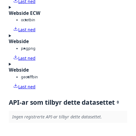
Last ned
Webside ECW
octet
bin
Last ned
Webside
png
png
Last ned
Webside
geotiff
bin
Last ned
API-ar som tilbyr dette datasettet
0
Ingen registrerte API-ar tilbyr dette datasettet.