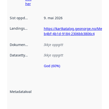
her
Sist oppdatert
:
9. mai 2026
Landingsside
:
https://kartkatalog.geonorge.no/Metada
b4bf-4b1d-9184-2306bb3806c4
Dokumentasjon
:
Ikkje oppgitt
Datasettype
:
Ikkje oppgitt
God (60%)
Metadatakvalitet
er ein indikator
på kor godt
datasettene er
beskrive ved
Metadatakvalitet
:
hjelp av
metadata.
Les meir om