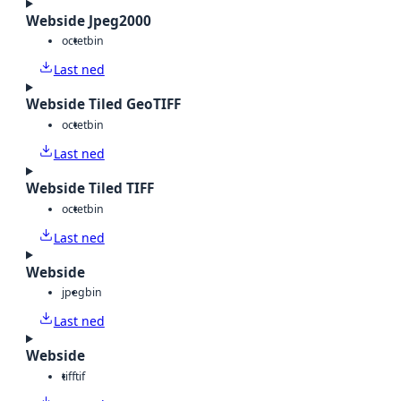
Webside Jpeg2000
octet
bin
Last ned
Webside Tiled GeoTIFF
octet
bin
Last ned
Webside Tiled TIFF
octet
bin
Last ned
Webside
jpeg
bin
Last ned
Webside
tiff
tif