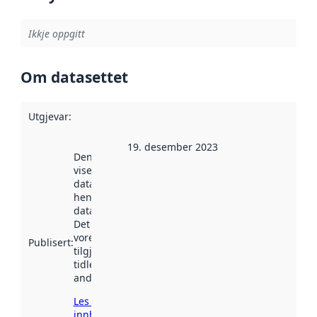
Ikkje oppgitt
Om datasettet
Utgjevar
:
19. desember 2023
Denne datoen
viser når
datasettet vart
henta inn av
data.norge.no.
Det kan ha
vore
Publisert
:
tilgjengeleg
tidlegare
andre stader.
Les meir om
innhenting