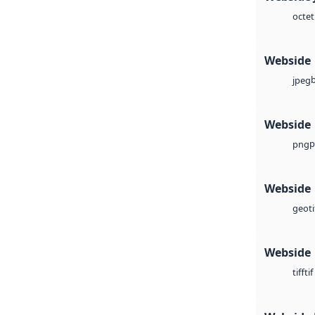
octet
Webside
jpeg
Webside
p
png
Webside
geoti
Webside
tif
tiff