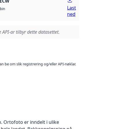
 ECW
Last
bin
ned
 API-ar tilbyr dette datasettet.
n be om slik registrering og/eller API-nøklar.
Ortofoto er inndelt i ulike
r hele landet. Bakkeoppløsning på