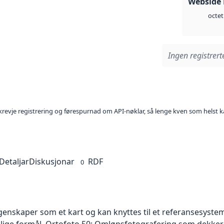
Webside
octet
Ingen registrerte
l krevje registrering og førespurnad om API-nøklar, så lenge kven som helst ka
Detaljar
Diskusjonar
RDF
0
skaper som et kart og kan knyttes til et referansesystem. 
ellige formål. Ortofoto 50: Omløpsfotografering som dekke