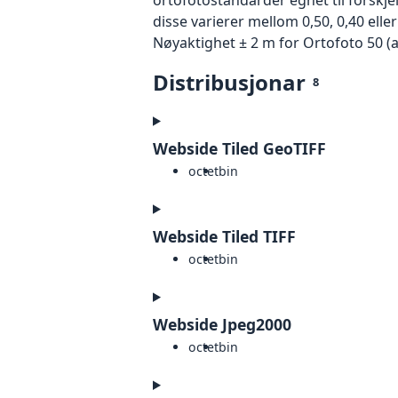
disse varierer mellom 0,50, 0,40 ell
Nøyaktighet ± 2 m for Ortofoto 50 (
Distribusjonar
8
Webside Tiled GeoTIFF
octet
bin
Webside Tiled TIFF
octet
bin
Webside Jpeg2000
octet
bin