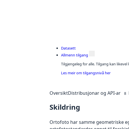
Datasett
Allmenn tilgang
Tilgjengeleg for alle. Tilgang kan likeve
Les meir om tilgangsnivå her
Oversikt
Distribusjonar og API-ar
8
Skildring
Ortofoto har samme geometriske egen
ortofotostandarder egnet til forskj