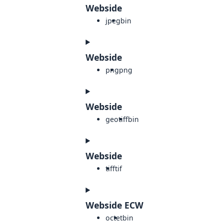
Webside
jpeg
bin
Webside
png
png
Webside
geotiff
bin
Webside
tiff
tif
Webside ECW
octet
bin