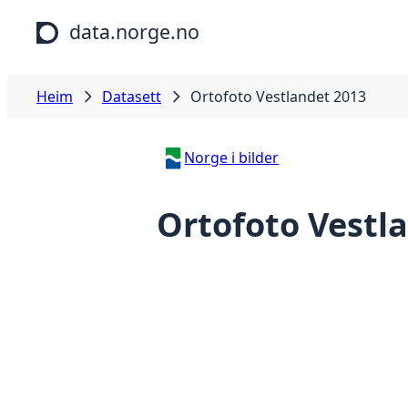
Hopp til hovudinnhald
data.norge.no
Heim
Datasett
Ortofoto Vestlandet 2013
Norge i bilder
Ortofoto Vestl