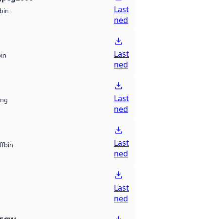
Last
bin
ned
Last
bin
ned
Last
ng
ned
Last
bin
ff
ned
Last
ned