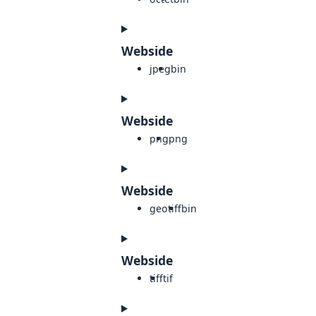
Webside
jpeg
bin
Webside
png
png
Webside
geotiff
bin
Webside
tiff
tif