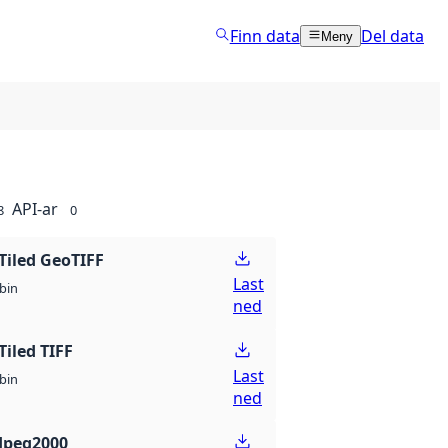
Finn data
Del data
Meny
API-ar
8
0
Tiled GeoTIFF
Last
bin
ned
Tiled TIFF
Last
bin
ned
Jpeg2000