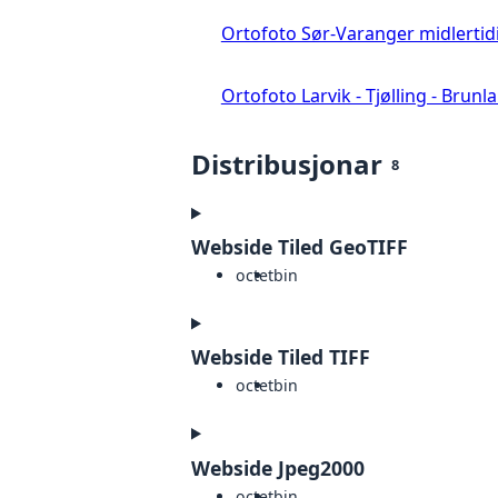
Ortofoto Sør-Varanger midlertid
Ortofoto Larvik - Tjølling - Brunl
Distribusjonar
8
Webside Tiled GeoTIFF
octet
bin
Webside Tiled TIFF
octet
bin
Webside Jpeg2000
octet
bin