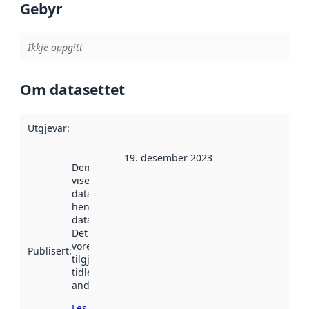
Gebyr
Ikkje oppgitt
Om datasettet
Utgjevar
:
19. desember 2023
Denne datoen
viser når
datasettet vart
henta inn av
data.norge.no.
Det kan ha
vore
Publisert
:
tilgjengeleg
tidlegare
andre stader.
Les meir om