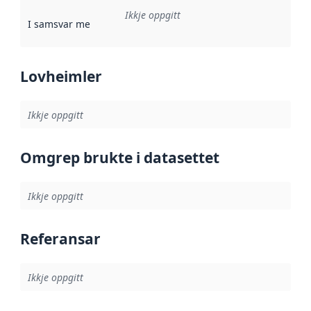
Ikkje oppgitt
I samsvar med
:
Referanse til ei implementeringsregel eller an
Lovheimler
Ikkje oppgitt
Omgrep brukte i datasettet
Ikkje oppgitt
Referansar
Ikkje oppgitt