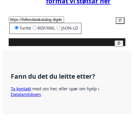
format vi støttar her
Kopier
Turtle
RDF/XML
JSON-LD
Kopier
Fann du det du leitte etter?
Ta kontakt
med oss her, eller spør om hjelp i
Datalandsbyen
.