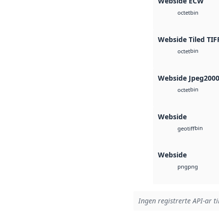
Webside ECW
bin
octet
Webside Tiled TIF
bin
octet
Webside Jpeg200
bin
octet
Webside
bin
geotiff
Webside
png
png
Ingen registrerte API-ar ti