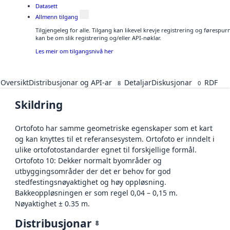
Datasett
Allmenn tilgang
Tilgjengeleg for alle. Tilgang kan likevel krevje registrering og førespu
kan be om slik registrering og/eller API-nøklar.
Les meir om tilgangsnivå her
Oversikt
Distribusjonar og API-ar
Detaljar
Diskusjonar
RDF
8
0
Skildring
Ortofoto har samme geometriske egenskaper som et kart
og kan knyttes til et referansesystem. Ortofoto er inndelt i
ulike ortofotostandarder egnet til forskjellige formål.
Ortofoto 10: Dekker normalt byområder og
utbyggingsområder der det er behov for god
stedfestingsnøyaktighet og høy oppløsning.
Bakkeoppløsningen er som regel 0,04 – 0,15 m.
Nøyaktighet ± 0.35 m.
Distribusjonar
8