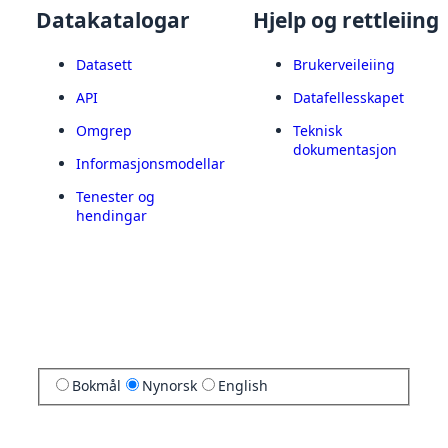
Datakatalogar
Hjelp og rettleiing
Datasett
Brukerveileiing
API
Datafellesskapet
Omgrep
Teknisk
dokumentasjon
Informasjonsmodellar
Tenester og
hendingar
Bokmål
Nynorsk
English