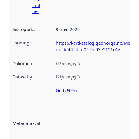
innhenting
her
Sist oppdatert
:
9. mai 2026
Landingsside
:
https://kartkatalog.geonorge.no/Metada
ddcb-4414-bf02-0d03e2121c4e
Dokumentasjon
:
Ikkje oppgitt
Datasettype
:
Ikkje oppgitt
God (60%)
Metadatakvalitet
er ein indikator
på kor godt
datasettene er
beskrive ved
Metadatakvalitet
:
hjelp av
metadata.