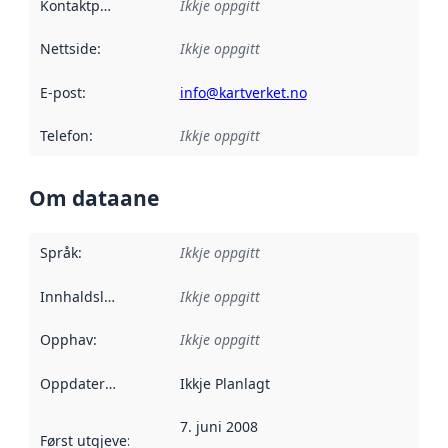
Kontaktpunkt
:
Ikkje oppgitt
Nettside
:
Ikkje oppgitt
E-post
:
info@kartverket.no
Telefon
:
Ikkje oppgitt
Om dataane
Språk
:
Ikkje oppgitt
Innhaldsleverandørar
Ikkje oppgitt
:
Opphav
:
Ikkje oppgitt
Oppdateringsfrekvens
Ikkje Planlagt
:
7. juni 2008
Først utgjeve
:
Denne datoen seier når dataa i dette datasettet 