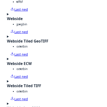
tiff
tif
Last ned
Webside
jpeg
bin
Last ned
Webside Tiled GeoTIFF
octet
bin
Last ned
Webside ECW
octet
bin
Last ned
Webside Tiled TIFF
octet
bin
Last ned