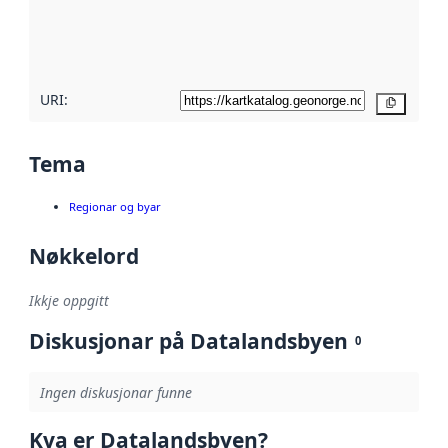
Les meir om
metadatakvalitet
her
URI:
Kopier
Tema
Regionar og byar
Nøkkelord
Ikkje oppgitt
Diskusjonar på Datalandsbyen
0
Ingen diskusjonar funne
Kva er Datalandsbyen?