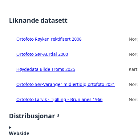
Liknande datasett
Ortofoto Røyken rektifisert 2008
Norg
Ortofoto Sør-Aurdal 2000
Norg
Høydedata Bilde Troms 2025
Kart
Ortofoto Sør-Varanger midlertidig ortofoto 2021
Norg
Ortofoto Larvik - Tjølling - Brunlanes 1966
Norg
Distribusjonar
8
Webside