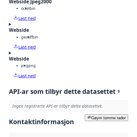
Webside Jpeg2000
octet
bin
Last ned
Webside
geotiff
bin
Last ned
Webside
png
png
Last ned
API-ar som tilbyr dette datasettet
0
Ingen registrerte API-ar tilbyr dette datasettet.
Gøym tomme rader
Kontaktinformasjon