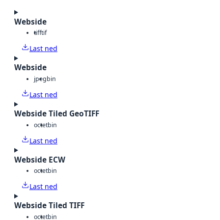
Webside
tiff
tif
Last ned
Webside
jpeg
bin
Last ned
Webside Tiled GeoTIFF
octet
bin
Last ned
Webside ECW
octet
bin
Last ned
Webside Tiled TIFF
octet
bin