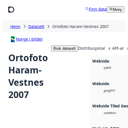
Hopp til hovudinnhald
Finn data
Meny
Heim
Datasett
Ortofoto Haram-Vestnes 2007
Norge i bilder
Distribusjonar
API-ar
Bruk datasett
8
Ortofoto
Webside
Haram-
tif
tiff
Vestnes
Webside
bin
2007
jpeg
Webside Tiled Ge
bin
octet