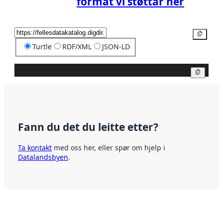
format vi støttar her
Kopier
Turtle
RDF/XML
JSON-LD
Kopier
Fann du det du leitte etter?
Ta kontakt
med oss her, eller spør om hjelp i
Datalandsbyen
.