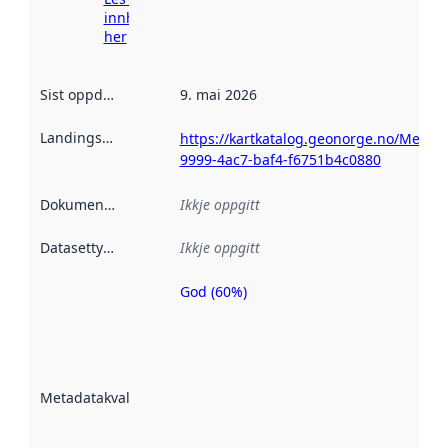
innhenting
her
Sist oppdatert
:
9. mai 2026
Landingsside
:
https://kartkatalog.geonorge.no/Metad
9999-4ac7-baf4-f6751b4c0880
Dokumentasjon
:
Ikkje oppgitt
Datasettype
:
Ikkje oppgitt
God (60%)
Metadatakvalitet
er ein indikator
på kor godt
datasettene er
beskrive ved
Metadatakvalitet
:
hjelp av
metadata.