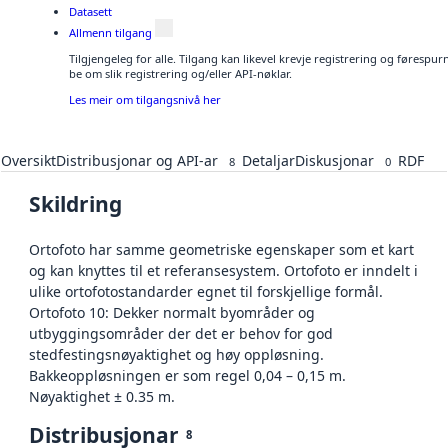
Datasett
Allmenn tilgang
Tilgjengeleg for alle. Tilgang kan likevel krevje registrering og førespu
be om slik registrering og/eller API-nøklar.
Les meir om tilgangsnivå her
Oversikt
Distribusjonar og API-ar
Detaljar
Diskusjonar
RDF
8
0
Skildring
Ortofoto har samme geometriske egenskaper som et kart
og kan knyttes til et referansesystem. Ortofoto er inndelt i
ulike ortofotostandarder egnet til forskjellige formål.
Ortofoto 10: Dekker normalt byområder og
utbyggingsområder der det er behov for god
stedfestingsnøyaktighet og høy oppløsning.
Bakkeoppløsningen er som regel 0,04 – 0,15 m.
Nøyaktighet ± 0.35 m.
Distribusjonar
8