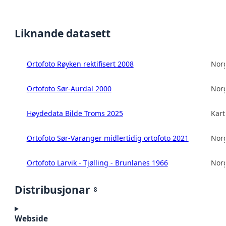
Liknande datasett
Ortofoto Røyken rektifisert 2008
Norg
Ortofoto Sør-Aurdal 2000
Norg
Høydedata Bilde Troms 2025
Kart
Ortofoto Sør-Varanger midlertidig ortofoto 2021
Norg
Ortofoto Larvik - Tjølling - Brunlanes 1966
Norg
Distribusjonar
8
Webside