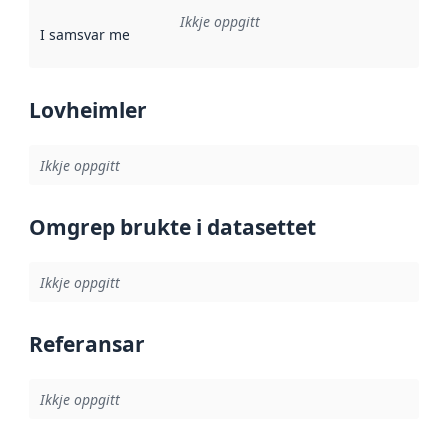
Ikkje oppgitt
I samsvar med
:
Referanse til ei implementeringsregel eller an
Lovheimler
Ikkje oppgitt
Omgrep brukte i datasettet
Ikkje oppgitt
Referansar
Ikkje oppgitt