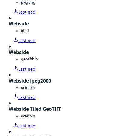
png
png
Last ned
Webside
tiff
tif
Last ned
Webside
geotiff
bin
Last ned
Webside Jpeg2000
octet
bin
Last ned
Webside Tiled GeoTIFF
octet
bin
Last ned