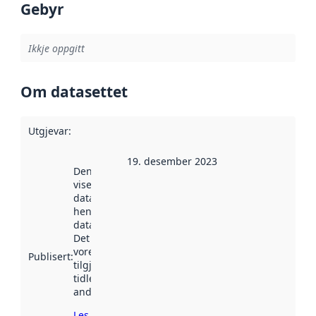
Gebyr
Ikkje oppgitt
Om datasettet
Utgjevar
:
19. desember 2023
Denne datoen
viser når
datasettet vart
henta inn av
data.norge.no.
Det kan ha
vore
Publisert
:
tilgjengeleg
tidlegare
andre stader.
Les meir om