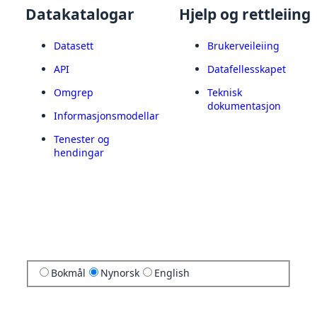
Datakatalogar
Hjelp og rettleiing
Datasett
Brukerveileiing
API
Datafellesskapet
Omgrep
Teknisk
dokumentasjon
Informasjonsmodellar
Tenester og
hendingar
Bokmål
Nynorsk
English