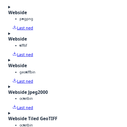
Webside
png
png
Last ned
Webside
tiff
tif
Last ned
Webside
geotiff
bin
Last ned
Webside Jpeg2000
octet
bin
Last ned
Webside Tiled GeoTIFF
octet
bin