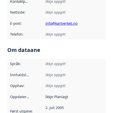
Kontaktpunkt
:
Ikkje oppgitt
Nettside
:
Ikkje oppgitt
E-post
:
info@kartverket.no
Telefon
:
Ikkje oppgitt
Om dataane
Språk
:
Ikkje oppgitt
Innhaldsleverandørar
Ikkje oppgitt
:
Opphav
:
Ikkje oppgitt
Oppdateringsfrekvens
Ikkje Planlagt
:
2. juli 2005
Først utgjeve
:
Denne datoen seier når dataa i dette datasettet 