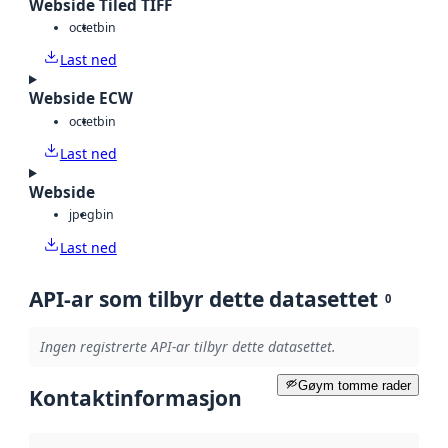
Webside Tiled TIFF
octet
bin
Last ned
Webside ECW
octet
bin
Last ned
Webside
jpeg
bin
Last ned
API-ar som tilbyr dette datasettet
0
Ingen registrerte API-ar tilbyr dette datasettet.
Gøym tomme rader
Kontaktinformasjon