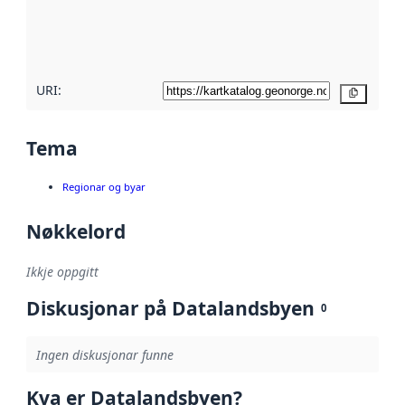
Les meir om
metadatakvalitet
her
URI:
Kopier
Tema
Regionar og byar
Nøkkelord
Ikkje oppgitt
Diskusjonar på Datalandsbyen
0
Ingen diskusjonar funne
Kva er Datalandsbyen?