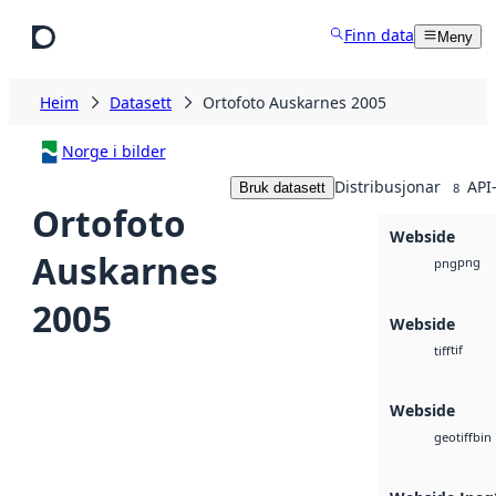
Hopp til hovudinnhald
Finn data
Meny
Heim
Datasett
Ortofoto Auskarnes 2005
Norge i bilder
Distribusjonar
API
Bruk datasett
8
Ortofoto
Webside
Auskarnes
png
png
2005
Webside
tif
tiff
Webside
bin
geotiff