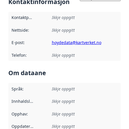
Kontaktinformasjon
Kontaktpunkt
:
Ikkje oppgitt
Nettside
:
Ikkje oppgitt
E-post
:
hoydedata@kartverket.no
Telefon
:
Ikkje oppgitt
Om dataane
Språk
:
Ikkje oppgitt
Innhaldsleverandørar
Ikkje oppgitt
:
Opphav
:
Ikkje oppgitt
Oppdateringsfrekvens
Ikkje oppgitt
: