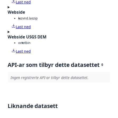
Last ned
Webside
laz
vnd.laszip
Last ned
Webside USGS DEM
octet
bin
Last ned
API-ar som tilbyr dette datasettet
0
Ingen registrerte API-ar tilbyr dette datasettet.
Liknande datasett