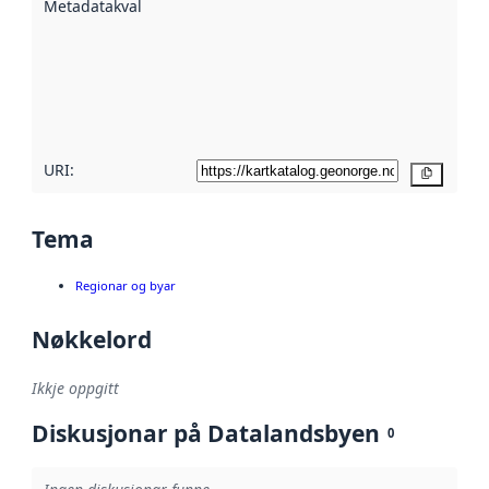
Metadatakvalitet
:
hjelp av
metadata.
Les meir om
metadatakvalitet
her
URI:
Kopier
Tema
Regionar og byar
Nøkkelord
Ikkje oppgitt
Diskusjonar på Datalandsbyen
0