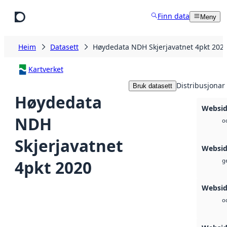
Hopp til hovudinnhald
Finn data
Meny
Heim
Datasett
Høydedata NDH Skjerjavatnet 4pkt 202
Kartverket
Distribusjonar
Bruk datasett
Høydedata
Websid
NDH
o
Skjerjavatnet
Websi
4pkt 2020
ge
Websid
o