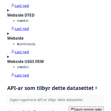
Last ned
Webside DTED
octet
bin
Last ned
Webside
laz
vnd.laszip
Last ned
Webside USGS DEM
octet
bin
Last ned
API-ar som tilbyr dette datasettet
0
Ingen registrerte API-ar tilbyr dette datasettet.
Gøym tomme rader