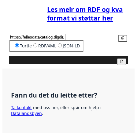
Les meir om RDF og kva
format vi støttar her
Kopier
Turtle
RDF/XML
JSON-LD
Kopier
Fann du det du leitte etter?
Ta kontakt
med oss her, eller spør om hjelp i
Datalandsbyen
.