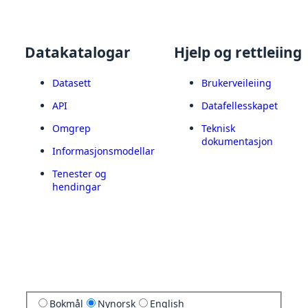
Datakatalogar
Hjelp og rettleiing
Datasett
Brukerveileiing
API
Datafellesskapet
Omgrep
Teknisk
dokumentasjon
Informasjonsmodellar
Tenester og
hendingar
Bokmål
Nynorsk
English