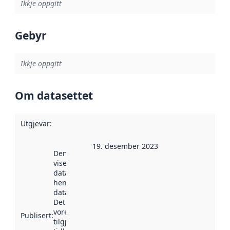
Ikkje oppgitt
Gebyr
Ikkje oppgitt
Om datasettet
Utgjevar
:
19. desember 2023
Denne datoen
viser når
datasettet vart
henta inn av
data.norge.no.
Det kan ha
vore
Publisert
:
tilgjengeleg