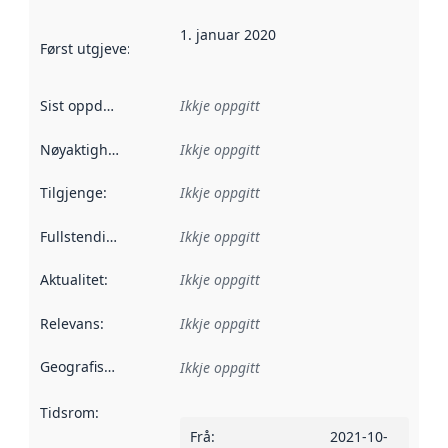
1. januar 2020
Først utgjeve
:
Denne datoen seier når dataa i dette datasettet 
Sist oppdatert
:
Ikkje oppgitt
Nøyaktigheit
:
Ikkje oppgitt
Tilgjenge
:
Ikkje oppgitt
Fullstendigheit
:
Ikkje oppgitt
Aktualitet
:
Ikkje oppgitt
Relevans
:
Ikkje oppgitt
Geografisk område
:
Ikkje oppgitt
Tidsrom
:
Frå
:
2021-10-