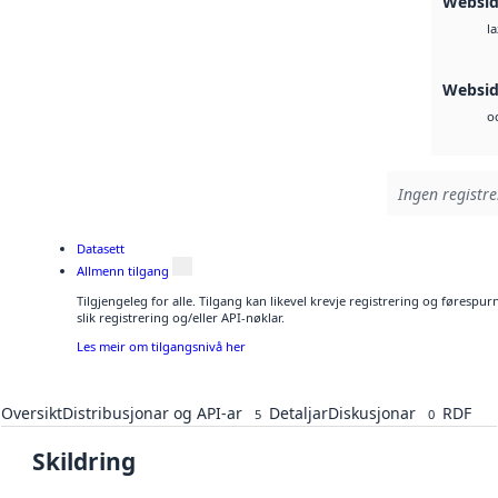
Websi
la
Websi
o
Ingen registre
Datasett
Allmenn tilgang
Tilgjengeleg for alle. Tilgang kan likevel krevje registrering og føresp
slik registrering og/eller API-nøklar.
Les meir om tilgangsnivå her
Oversikt
Distribusjonar og API-ar
Detaljar
Diskusjonar
RDF
5
0
Skildring