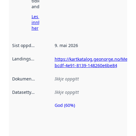
tidlegare
andre stader.
Les meir om
innhenting
her
Sist oppdatert
:
9. mai 2026
Landingsside
:
https://kartkatalog.geonorge.no/Metada
bcdf-4e91-8139-148260e6be84
Dokumentasjon
:
Ikkje oppgitt
Datasettype
:
Ikkje oppgitt
God (60%)
Metadatakvalitet
er ein indikator
på kor godt
datasettene er
beskrive ved