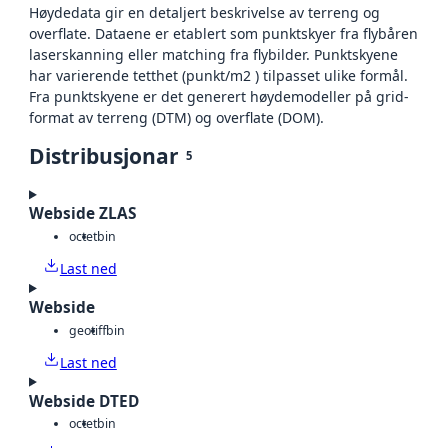
Høydedata gir en detaljert beskrivelse av terreng og
overflate. Dataene er etablert som punktskyer fra flybåren
laserskanning eller matching fra flybilder. Punktskyene
har varierende tetthet (punkt/m2 ) tilpasset ulike formål.
Fra punktskyene er det generert høydemodeller på grid-
format av terreng (DTM) og overflate (DOM).
Distribusjonar
5
Webside ZLAS
octet
bin
Last ned
Webside
geotiff
bin
Last ned
Webside DTED
octet
bin