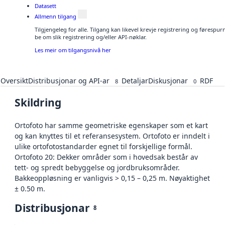
Datasett
Allmenn tilgang
Tilgjengeleg for alle. Tilgang kan likevel krevje registrering og førespu
be om slik registrering og/eller API-nøklar.
Les meir om tilgangsnivå her
Oversikt
Distribusjonar og API-ar
Detaljar
Diskusjonar
RDF
8
0
Skildring
Ortofoto har samme geometriske egenskaper som et kart
og kan knyttes til et referansesystem. Ortofoto er inndelt i
ulike ortofotostandarder egnet til forskjellige formål.
Ortofoto 20: Dekker områder som i hovedsak består av
tett- og spredt bebyggelse og jordbruksområder.
Bakkeoppløsning er vanligvis > 0,15 – 0,25 m. Nøyaktighet
± 0.50 m.
Distribusjonar
8