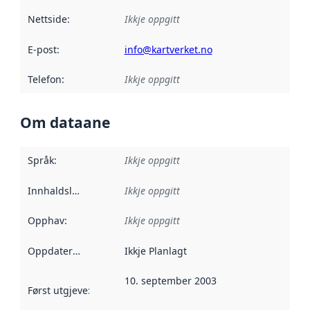
Nettside
:
Ikkje oppgitt
E-post
:
info@kartverket.no
Telefon
:
Ikkje oppgitt
Om dataane
Språk
:
Ikkje oppgitt
Innhaldsleverandørar
Ikkje oppgitt
:
Opphav
:
Ikkje oppgitt
Oppdateringsfrekvens
Ikkje Planlagt
:
10. september 2003
Først utgjeve
:
Denne datoen seier når dataa i dette datasettet 