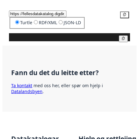
Kopier
Turtle
RDF/XML
JSON-LD
Kopier
Fann du det du leitte etter?
Ta kontakt
med oss her, eller spør om hjelp i
Datalandsbyen
.
Datakatalogar
Hjelp og rettleiing