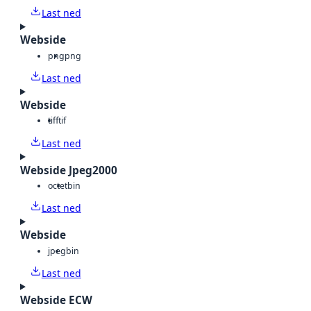
Last ned
Webside
png
png
Last ned
Webside
tiff
tif
Last ned
Webside Jpeg2000
octet
bin
Last ned
Webside
jpeg
bin
Last ned
Webside ECW