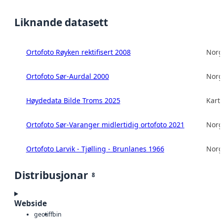
Liknande datasett
Ortofoto Røyken rektifisert 2008
Norg
Ortofoto Sør-Aurdal 2000
Norg
Høydedata Bilde Troms 2025
Kart
Ortofoto Sør-Varanger midlertidig ortofoto 2021
Norg
Ortofoto Larvik - Tjølling - Brunlanes 1966
Norg
Distribusjonar
8
Webside
geotiff
bin