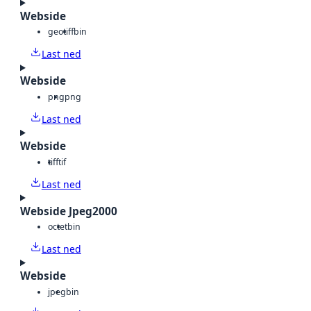
Webside
geotiff
bin
Last ned
Webside
png
png
Last ned
Webside
tiff
tif
Last ned
Webside Jpeg2000
octet
bin
Last ned
Webside
jpeg
bin