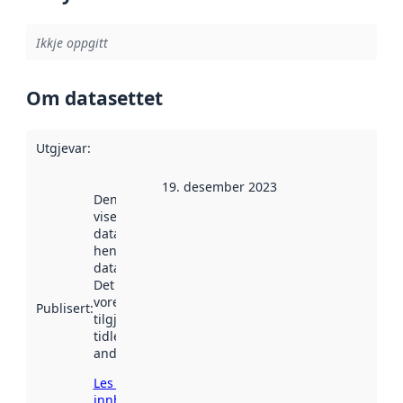
Ikkje oppgitt
Om datasettet
Utgjevar
:
19. desember 2023
Denne datoen
viser når
datasettet vart
henta inn av
data.norge.no.
Det kan ha
vore
Publisert
:
tilgjengeleg
tidlegare
andre stader.
Les meir om
innhenting