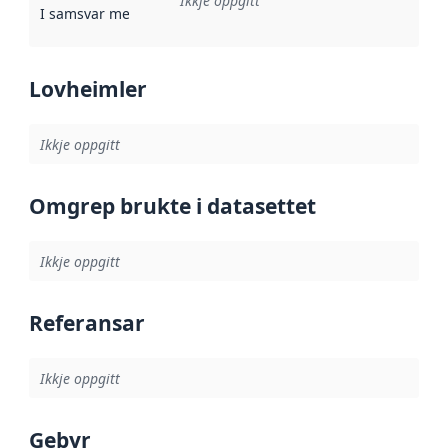
Ikkje oppgitt
I samsvar med
:
Referanse til ei implementeringsregel eller an
Lovheimler
Ikkje oppgitt
Omgrep brukte i datasettet
Ikkje oppgitt
Referansar
Ikkje oppgitt
Gebyr