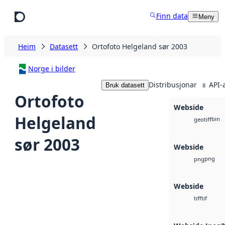
Hopp til hovudinnhald
Finn data
Meny
Heim
Datasett
Ortofoto Helgeland sør 2003
Norge i bilder
Distribusjonar
API-
Bruk datasett
8
Ortofoto
Webside
Helgeland
bin
geotiff
sør 2003
Webside
png
png
Webside
tif
tiff