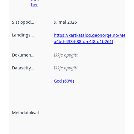
her
Sist oppdatert
:
9. mai 2026
Landingsside
:
https://kartkatalog.geonorge.no/Metad
a4bd-4334-88fd-c4f8fd1b261f
Dokumentasjon
:
Ikkje oppgitt
Datasettype
:
Ikkje oppgitt
God (60%)
Metadatakvalitet
er ein indikator
på kor godt
datasettene er
beskrive ved
Metadatakvalitet
:
hjelp av
metadata.
Les meir om