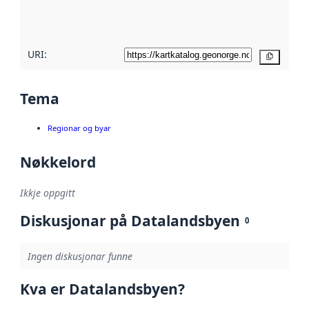
metadatakvalitet
her
URI:
Kopier
Tema
Regionar og byar
Nøkkelord
Ikkje oppgitt
Diskusjonar på Datalandsbyen
0
Ingen diskusjonar funne
Kva er Datalandsbyen?