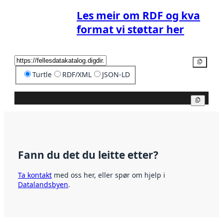
Les meir om RDF og kva
format vi støttar her
Kopier
Turtle
RDF/XML
JSON-LD
Kopier
Fann du det du leitte etter?
Ta kontakt
med oss her, eller spør om hjelp i
Datalandsbyen
.