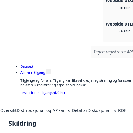
Webside US
bin
octet
Webside DTE
bin
octet
Ingen registrerte API
Datasett
Allmenn tilgang
Tilgjengeleg for alle. Tilgang kan likevel krevje registrering og førespu
be om slik registrering og/eller API-nøklar.
Les meir om tilgangsnivå her
Oversikt
Distribusjonar og API-ar
Detaljar
Diskusjonar
RDF
5
0
Skildring