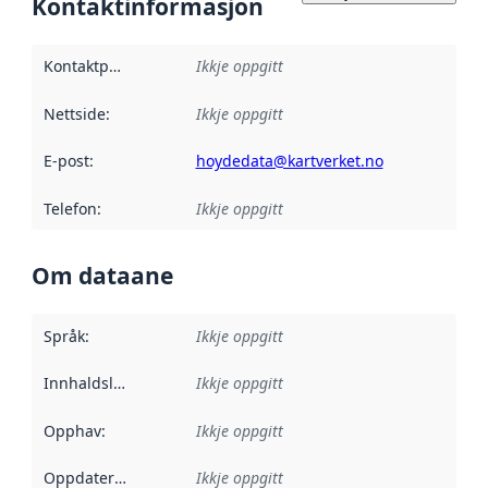
Kontaktinformasjon
Kontaktpunkt
:
Ikkje oppgitt
Nettside
:
Ikkje oppgitt
E-post
:
hoydedata@kartverket.no
Telefon
:
Ikkje oppgitt
Om dataane
Språk
:
Ikkje oppgitt
Innhaldsleverandørar
Ikkje oppgitt
:
Opphav
:
Ikkje oppgitt
Oppdateringsfrekvens
Ikkje oppgitt
: