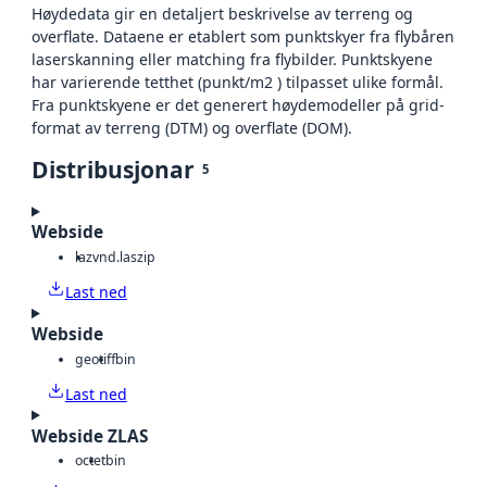
Høydedata gir en detaljert beskrivelse av terreng og
overflate. Dataene er etablert som punktskyer fra flybåren
laserskanning eller matching fra flybilder. Punktskyene
har varierende tetthet (punkt/m2 ) tilpasset ulike formål.
Fra punktskyene er det generert høydemodeller på grid-
format av terreng (DTM) og overflate (DOM).
Distribusjonar
5
Webside
laz
vnd.laszip
Last ned
Webside
geotiff
bin
Last ned
Webside ZLAS
octet
bin