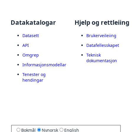
Datakatalogar
Hjelp og rettleiing
Datasett
Brukerveileiing
API
Datafellesskapet
Omgrep
Teknisk
dokumentasjon
Informasjonsmodellar
Tenester og
hendingar
Bokmål
Nynorsk
English