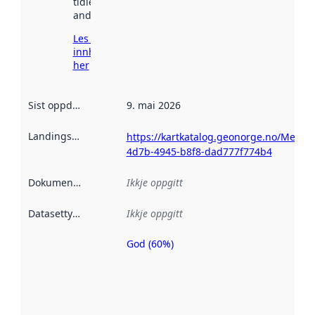
tidlegare
andre stader.
Les meir om
innhenting
her
Sist oppdatert
:
9. mai 2026
Landingsside
:
https://kartkatalog.geonorge.no/Metad
4d7b-4945-b8f8-dad777f774b4
Dokumentasjon
:
Ikkje oppgitt
Datasettype
:
Ikkje oppgitt
God (60%)
Metadatakvalitet
er ein indikator
på kor godt
datasettene er
beskrive ved