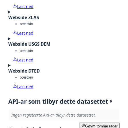
Last ned
Webside ZLAS
octet
bin
Last ned
Webside USGS DEM
octet
bin
Last ned
Webside DTED
octet
bin
Last ned
API-ar som tilbyr dette datasettet
0
Ingen registrerte API-ar tilbyr dette datasettet.
Gøym tomme rader