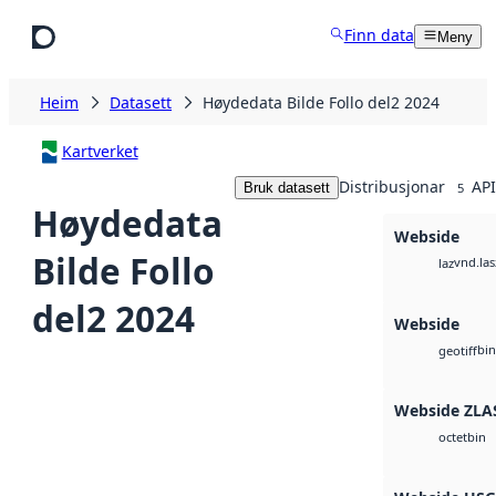
Hopp til hovudinnhald
Finn data
Meny
Heim
Datasett
Høydedata Bilde Follo del2 2024
Kartverket
Distribusjonar
API
Bruk datasett
5
Høydedata
Webside
Bilde Follo
vnd.las
laz
del2 2024
Webside
bin
geotiff
Webside ZLA
bin
octet