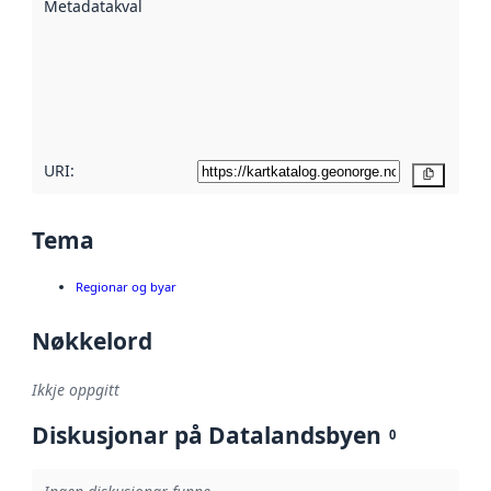
Metadatakvalitet
:
hjelp av
metadata.
Les meir om
metadatakvalitet
her
URI:
Kopier
Tema
Regionar og byar
Nøkkelord
Ikkje oppgitt
Diskusjonar på Datalandsbyen
0