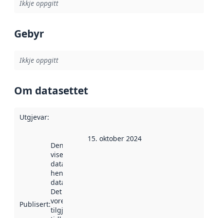
Ikkje oppgitt
Gebyr
Ikkje oppgitt
Om datasettet
Utgjevar
:
15. oktober 2024
Denne datoen
viser når
datasettet vart
henta inn av
data.norge.no.
Det kan ha
vore
Publisert
:
tilgjengeleg