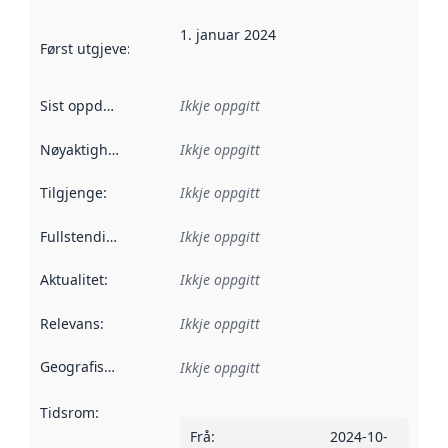
1. januar 2024
Først utgjeve
:
Denne datoen seier når dataa i dette datasettet 
Sist oppdatert
:
Ikkje oppgitt
Nøyaktigheit
:
Ikkje oppgitt
Tilgjenge
:
Ikkje oppgitt
Fullstendigheit
:
Ikkje oppgitt
Aktualitet
:
Ikkje oppgitt
Relevans
:
Ikkje oppgitt
Geografisk område
:
Ikkje oppgitt
Tidsrom
:
Frå
:
2024-10-