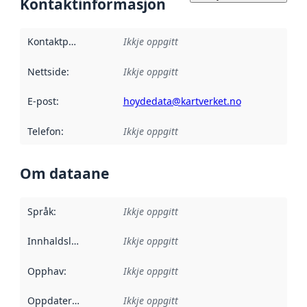
Kontaktinformasjon
Kontaktpunkt
:
Ikkje oppgitt
Nettside
:
Ikkje oppgitt
E-post
:
hoydedata@kartverket.no
Telefon
:
Ikkje oppgitt
Om dataane
Språk
:
Ikkje oppgitt
Innhaldsleverandørar
Ikkje oppgitt
:
Opphav
:
Ikkje oppgitt
Oppdateringsfrekvens
Ikkje oppgitt
: