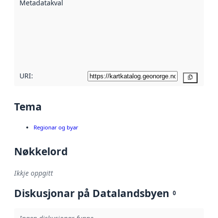
Metadatakvalitet
:
hjelp av
metadata.
Les meir om
metadatakvalitet
her
URI:
Kopier
Tema
Regionar og byar
Nøkkelord
Ikkje oppgitt
Diskusjonar på Datalandsbyen
0