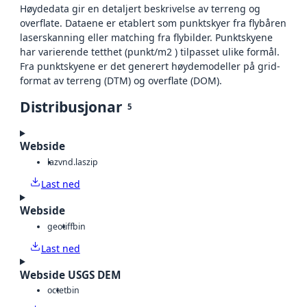
Høydedata gir en detaljert beskrivelse av terreng og
overflate. Dataene er etablert som punktskyer fra flybåren
laserskanning eller matching fra flybilder. Punktskyene
har varierende tetthet (punkt/m2 ) tilpasset ulike formål.
Fra punktskyene er det generert høydemodeller på grid-
format av terreng (DTM) og overflate (DOM).
Distribusjonar
5
Webside
laz
vnd.laszip
Last ned
Webside
geotiff
bin
Last ned
Webside USGS DEM
octet
bin