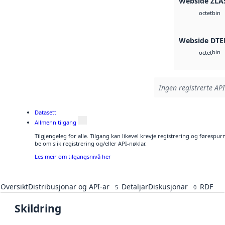
Webside ZLA
bin
octet
Webside DTE
bin
octet
Ingen registrerte API
Datasett
Allmenn tilgang
Tilgjengeleg for alle. Tilgang kan likevel krevje registrering og førespu
be om slik registrering og/eller API-nøklar.
Les meir om tilgangsnivå her
Oversikt
Distribusjonar og API-ar
Detaljar
Diskusjonar
RDF
5
0
Skildring