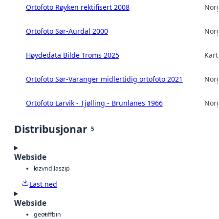
Ortofoto Røyken rektifisert 2008
Norg
Ortofoto Sør-Aurdal 2000
Norg
Høydedata Bilde Troms 2025
Kart
Ortofoto Sør-Varanger midlertidig ortofoto 2021
Norg
Ortofoto Larvik - Tjølling - Brunlanes 1966
Norg
Distribusjonar
5
Webside
laz
vnd.laszip
Last ned
Webside
geotiff
bin