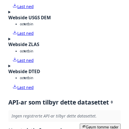
Last ned
Webside USGS DEM
octet
bin
Last ned
Webside ZLAS
octet
bin
Last ned
Webside DTED
octet
bin
Last ned
API-ar som tilbyr dette datasettet
0
Ingen registrerte API-ar tilbyr dette datasettet.
Gøym tomme rader