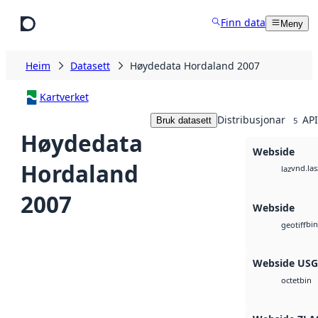
Hopp til hovudinnhald
Finn data
Meny
Heim
Datasett
Høydedata Hordaland 2007
Kartverket
Distribusjonar
API
Bruk datasett
5
Høydedata
Webside
Hordaland
vnd.las
laz
2007
Webside
bin
geotiff
Webside US
bin
octet