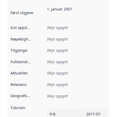
1. januar 2007
Først utgjeve
:
Denne datoen seier når dataa i dette datasettet 
Sist oppdatert
:
Ikkje oppgitt
Nøyaktigheit
:
Ikkje oppgitt
Tilgjenge
:
Ikkje oppgitt
Fullstendigheit
:
Ikkje oppgitt
Aktualitet
:
Ikkje oppgitt
Relevans
:
Ikkje oppgitt
Geografisk område
:
Ikkje oppgitt
Tidsrom
:
Frå
:
2017-07-