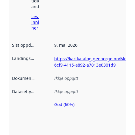
tidlegare
andre stader.
Les meir om
innhenting
her
Sist oppdatert
:
9. mai 2026
Landingsside
:
https://kartkatalog.geonorge.no/Metad
6cf9-4115-a892-a7013e0301d9
Dokumentasjon
:
Ikkje oppgitt
Datasettype
:
Ikkje oppgitt
God (60%)
Metadatakvalitet
er ein indikator
på kor godt
datasettene er
beskrive ved