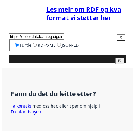
Les meir om RDF og kva
format vi støttar her
Kopier
Turtle
RDF/XML
JSON-LD
Kopier
Fann du det du leitte etter?
Ta kontakt
med oss her, eller spør om hjelp i
Datalandsbyen
.