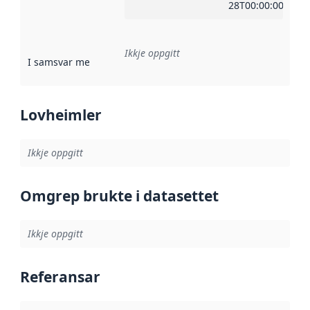
28T00:00:00Z
Ikkje oppgitt
I samsvar med
:
Referanse til ei implementeringsregel eller an
Lovheimler
Ikkje oppgitt
Omgrep brukte i datasettet
Ikkje oppgitt
Referansar