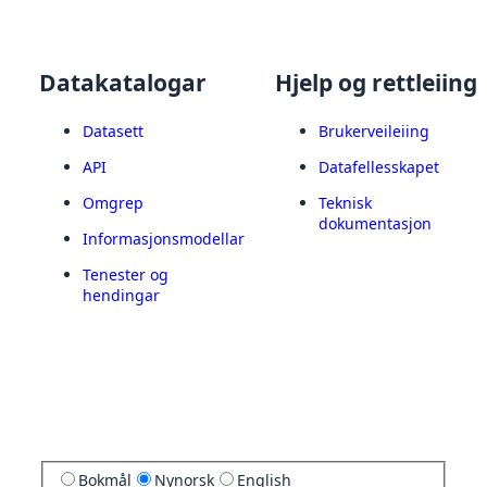
Datakatalogar
Hjelp og rettleiing
Datasett
Brukerveileiing
API
Datafellesskapet
Omgrep
Teknisk
dokumentasjon
Informasjonsmodellar
Tenester og
hendingar
Bokmål
Nynorsk
English