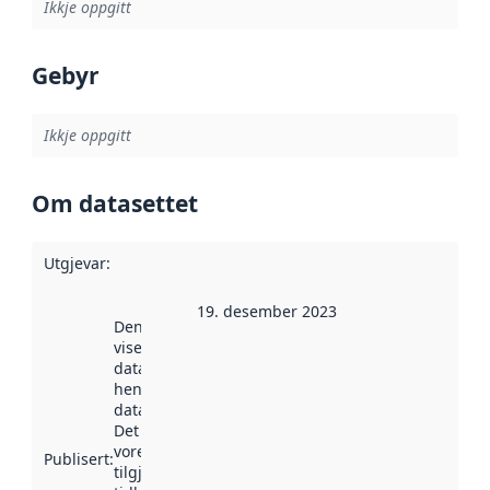
Ikkje oppgitt
Gebyr
Ikkje oppgitt
Om datasettet
Utgjevar
:
19. desember 2023
Denne datoen
viser når
datasettet vart
henta inn av
data.norge.no.
Det kan ha
vore
Publisert
:
tilgjengeleg