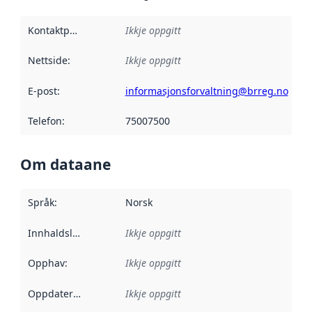
Kontaktpunkt
:
Ikkje oppgitt
Nettside
:
Ikkje oppgitt
E-post
:
informasjonsforvaltning@brreg.no
Telefon
:
75007500
Om dataane
Språk
:
Norsk
Innhaldsleverandørar
Ikkje oppgitt
:
Opphav
:
Ikkje oppgitt
Oppdateringsfrekvens
Ikkje oppgitt
: