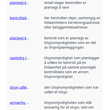
planlagt kontrollvarighet
antall dager kontrollen er
planlagt å vare
kontrolladresse
der kontrollen skjer, uavhengig av
tildaenhetens forretningsadresse
eller beliggenhetsadresse
planlagt kontroll
kontroll som er planlagt av
tilsynsmyndigheten som en del
av tilsynsplanleggingen
samtidig tilsynsmyndighet
tilsynsmyndighet som planlegger
å utføre en kontroll på en
tildaenhet på samme planlagte
kontrolldato som en annen
tilsynsmyndighet
tilsyn utført av
den tilsynsmyndigheten som har
utført et tilsyn
ansvarlig tilsynsmyndighet
tilsynsmyndigheten som står
ansvarlig for et tilsyn, selv om