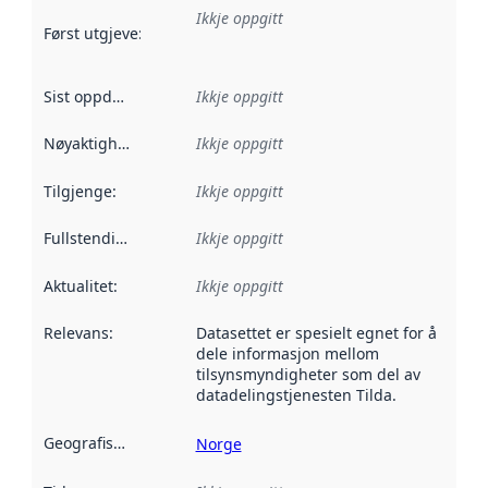
Ikkje oppgitt
Først utgjeve
:
Denne datoen seier når dataa i dette datasettet 
Sist oppdatert
:
Ikkje oppgitt
Nøyaktigheit
:
Ikkje oppgitt
Tilgjenge
:
Ikkje oppgitt
Fullstendigheit
:
Ikkje oppgitt
Aktualitet
:
Ikkje oppgitt
Relevans
:
Datasettet er spesielt egnet for å
dele informasjon mellom
tilsynsmyndigheter som del av
datadelingstjenesten Tilda.
Geografisk område
:
Norge