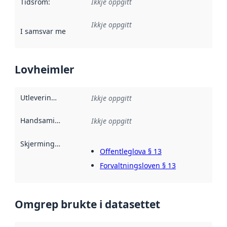
Tidsrom
:
Ikkje oppgitt
Ikkje oppgitt
I samsvar med
:
Referanse til ei implementeringsregel eller an
Lovheimler
Utleveringsheimel
:
Ikkje oppgitt
Handsamingsgrunnlag
:
Ikkje oppgitt
Skjermingsheimel
:
Offentleglova § 13
Forvaltningsloven § 13
Omgrep brukte i datasettet