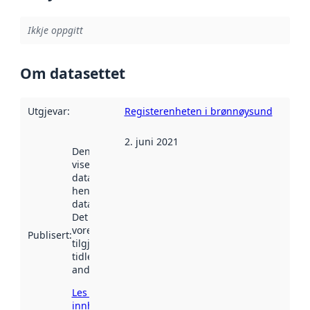
Ikkje oppgitt
Om datasettet
Utgjevar
:
Registerenheten i brønnøysund
2. juni 2021
Denne datoen
viser når
datasettet vart
henta inn av
data.norge.no.
Det kan ha
vore
Publisert
:
tilgjengeleg
tidlegare
andre stader.
Les meir om
innhenting