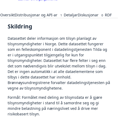
Oversikt
Distribusjonar og API-ar
Detaljar
Diskusjonar
RDF
1
0
Skildring
Datasettet deler informasjon om tilsyn planlagt av
tilsynsmyndigheter i Norge. Dette datasettet fungerer
som en felleskomponent i datadelingstjenesten Tilda og
er i utgangspunktet tilgjengelig for kun for
tilsynsmyndigheter. Datasettet har flere felter i seg enn
det som nødvendigvis blir utvekslet mellom tilsyn i dag.
Det er ingen automatikk i at alle dataelementene som
tilbys i dette datasettet har innhold.
Brønnøysundregistrene forvalter datadelingstjenesten på
vegne av tilsynsmyndighetene.
Formål: Formålet med deling av tilsynsdata er å gjøre
tilsynsmyndigheter i stand til å samordne seg og gi
mindre belastning på næringslivet ved å drive mer
risikobasert tilsyn.