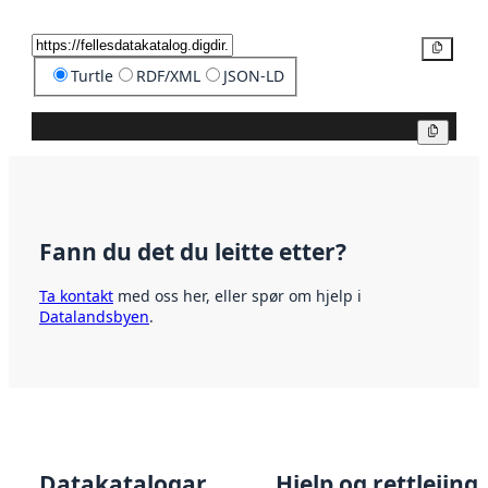
Kopier
Turtle
RDF/XML
JSON-LD
Kopier
Fann du det du leitte etter?
Ta kontakt
med oss her, eller spør om hjelp i
Datalandsbyen
.
Datakatalogar
Hjelp og rettleiing