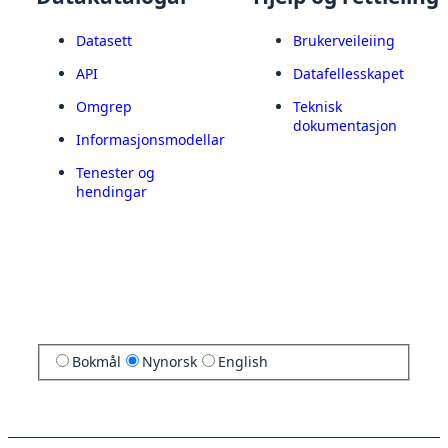
Datasett
Brukerveileiing
API
Datafellesskapet
Omgrep
Teknisk
dokumentasjon
Informasjonsmodellar
Tenester og
hendingar
Bokmål
Nynorsk
English