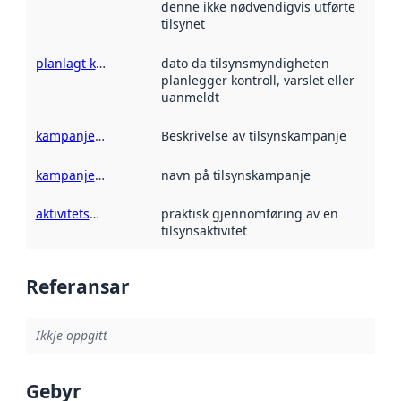
denne ikke nødvendigvis utførte
tilsynet
planlagt kontrolldato
dato da tilsynsmyndigheten
planlegger kontroll, varslet eller
uanmeldt
kampanjebeskrivelse
Beskrivelse av tilsynskampanje
kampanjenavn
navn på tilsynskampanje
aktivitetsutførelse
praktisk gjennomføring av en
tilsynsaktivitet
Referansar
Ikkje oppgitt
Gebyr