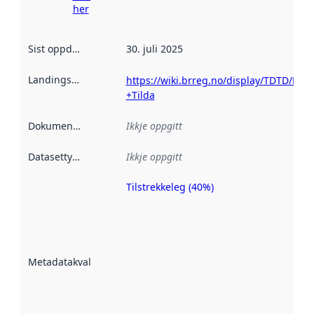
her
Sist oppdatert
:
30. juli 2025
Landingsside
:
https://wiki.brreg.no/display/TDTD/Deli
+Tilda
Dokumentasjon
:
Ikkje oppgitt
Datasettype
:
Ikkje oppgitt
Tilstrekkeleg (40%)
Metadatakvalitet
er ein indikator
på kor godt
datasettene er
beskrive ved
Metadatakvalitet
:
hjelp av
metadata.
Les meir om
metadatakvalitet