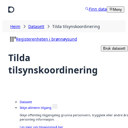
Hopp til hovudinnhald
Finn data
Meny
Heim
Datasett
Tilda tilsynskoordinering
Registerenheten i brønnøysund
Bruk datasett
Tilda
tilsynskoordinering
Datasett
Ikkje-allmenn tilgang
Ikkje offentleg tilgjengeleg grunna personvern, tryggleik eller andre år
personleg informasjon.
Les meir om tilgangsnivå her