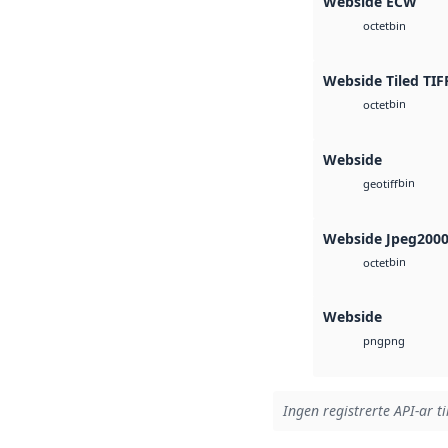
Webside ECW
bin
octet
Webside Tiled TIF
bin
octet
Webside
bin
geotiff
Webside Jpeg200
bin
octet
Webside
png
png
Ingen registrerte API-ar ti