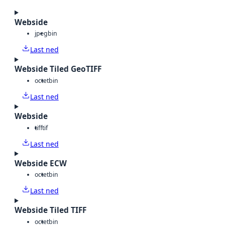
Webside
jpeg
bin
Last ned
Webside Tiled GeoTIFF
octet
bin
Last ned
Webside
tiff
tif
Last ned
Webside ECW
octet
bin
Last ned
Webside Tiled TIFF
octet
bin