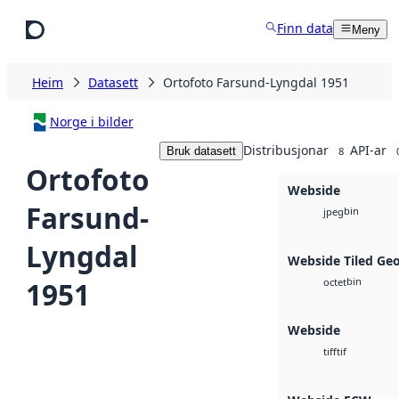
Hopp til hovudinnhald
Finn data
Meny
Heim
Datasett
Ortofoto Farsund-Lyngdal 1951
Norge i bilder
Distribusjonar
API-ar
Bruk datasett
8
Ortofoto
Webside
Farsund-
bin
jpeg
Lyngdal
Webside Tiled Ge
bin
1951
octet
Webside
tif
tiff