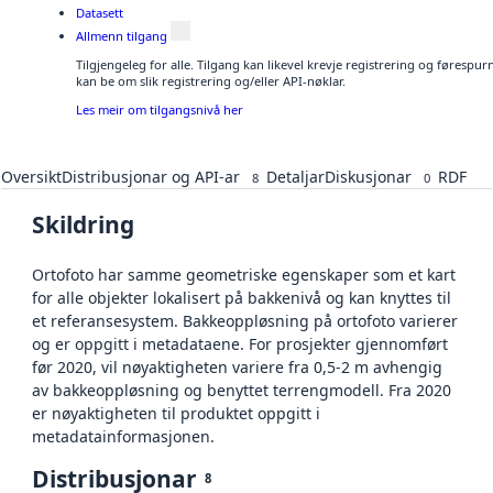
Datasett
Allmenn tilgang
Tilgjengeleg for alle. Tilgang kan likevel krevje registrering og førespu
kan be om slik registrering og/eller API-nøklar.
Les meir om tilgangsnivå her
Oversikt
Distribusjonar og API-ar
Detaljar
Diskusjonar
RDF
8
0
Skildring
Ortofoto har samme geometriske egenskaper som et kart
for alle objekter lokalisert på bakkenivå og kan knyttes til
et referansesystem. Bakkeoppløsning på ortofoto varierer
og er oppgitt i metadataene. For prosjekter gjennomført
før 2020, vil nøyaktigheten variere fra 0,5-2 m avhengig
av bakkeoppløsning og benyttet terrengmodell. Fra 2020
er nøyaktigheten til produktet oppgitt i
metadatainformasjonen.
Distribusjonar
8