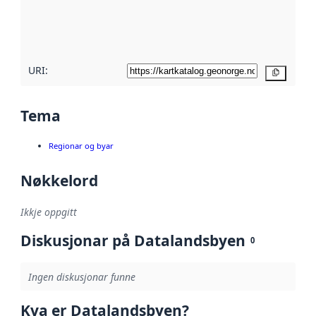
Les meir om
metadatakvalitet
her
URI:
Kopier
Tema
Regionar og byar
Nøkkelord
Ikkje oppgitt
Diskusjonar på Datalandsbyen
0
Ingen diskusjonar funne
Kva er Datalandsbyen?