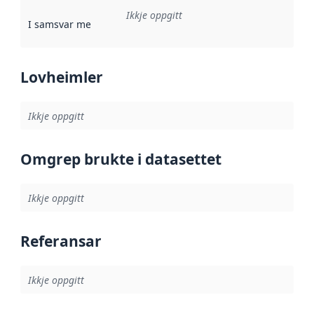
Ikkje oppgitt
I samsvar med
:
Referanse til ei implementeringsregel eller an
Lovheimler
Ikkje oppgitt
Omgrep brukte i datasettet
Ikkje oppgitt
Referansar
Ikkje oppgitt