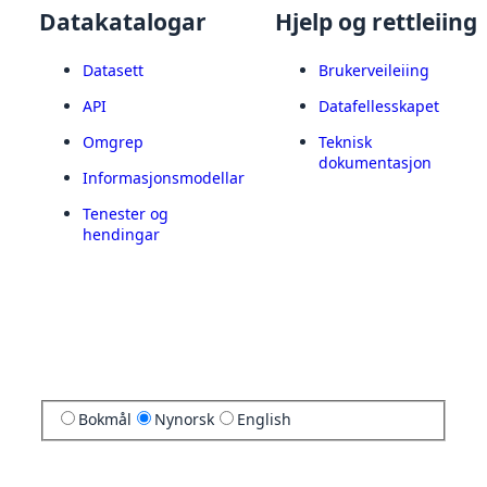
Datakatalogar
Hjelp og rettleiing
Datasett
Brukerveileiing
API
Datafellesskapet
Omgrep
Teknisk
dokumentasjon
Informasjonsmodellar
Tenester og
hendingar
Bokmål
Nynorsk
English