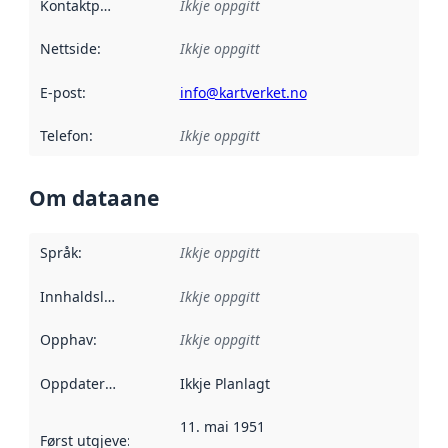
Kontaktpunkt
:
Ikkje oppgitt
Nettside
:
Ikkje oppgitt
E-post
:
info@kartverket.no
Telefon
:
Ikkje oppgitt
Om dataane
Språk
:
Ikkje oppgitt
Innhaldsleverandørar
Ikkje oppgitt
:
Opphav
:
Ikkje oppgitt
Oppdateringsfrekvens
Ikkje Planlagt
:
11. mai 1951
Først utgjeve
:
Denne datoen seier når dataa i dette datasettet 