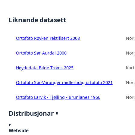
Liknande datasett
Ortofoto Røyken rektifisert 2008
Norg
Ortofoto Sør-Aurdal 2000
Norg
Høydedata Bilde Troms 2025
Kart
Ortofoto Sør-Varanger midlertidig ortofoto 2021
Norg
Ortofoto Larvik - Tjølling - Brunlanes 1966
Norg
Distribusjonar
8
Webside