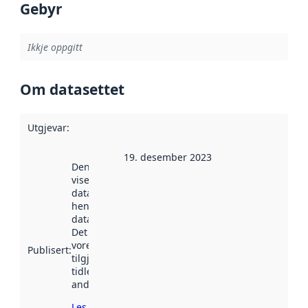
Gebyr
Ikkje oppgitt
Om datasettet
Utgjevar
:
19. desember 2023
Denne datoen
viser når
datasettet vart
henta inn av
data.norge.no.
Det kan ha
vore
Publisert
:
tilgjengeleg
tidlegare
andre stader.
Les meir om