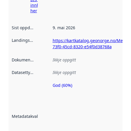
innhenting
her
Sist oppdatert
:
9. mai 2026
Landingsside
:
https://kartkatalog.geonorge.no/Metad
73f0-45cd-8320-e54f0d38768a
Dokumentasjon
:
Ikkje oppgitt
Datasettype
:
Ikkje oppgitt
God (60%)
Metadatakvalitet
er ein indikator
på kor godt
datasettene er
beskrive ved
Metadatakvalitet
:
hjelp av
metadata.