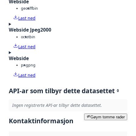
Webside
geotiff
bin
Last ned
Webside Jpeg2000
octet
bin
Last ned
Webside
png
png
Last ned
API-ar som tilbyr dette datasettet
0
Ingen registrerte API-ar tilbyr dette datasettet.
Gøym tomme rader
Kontaktinformasjon