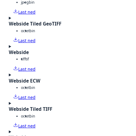
jpeg
bin
Last ned
Webside Tiled GeoTIFF
octet
bin
Last ned
Webside
tiff
tif
Last ned
Webside ECW
octet
bin
Last ned
Webside Tiled TIFF
octet
bin
Last ned