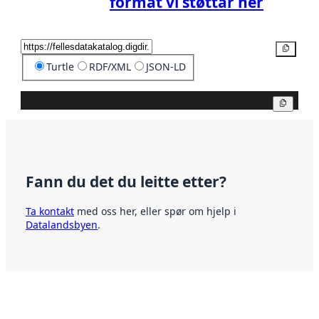
format vi støttar her
Kopier
Turtle
RDF/XML
JSON-LD
Kopier
Fann du det du leitte etter?
Ta kontakt
med oss her, eller spør om hjelp i
Datalandsbyen
.