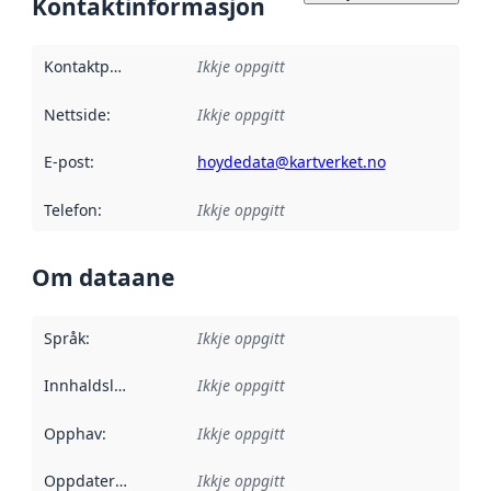
Kontaktinformasjon
Kontaktpunkt
:
Ikkje oppgitt
Nettside
:
Ikkje oppgitt
E-post
:
hoydedata@kartverket.no
Telefon
:
Ikkje oppgitt
Om dataane
Språk
:
Ikkje oppgitt
Innhaldsleverandørar
Ikkje oppgitt
:
Opphav
:
Ikkje oppgitt
Oppdateringsfrekvens
Ikkje oppgitt
: