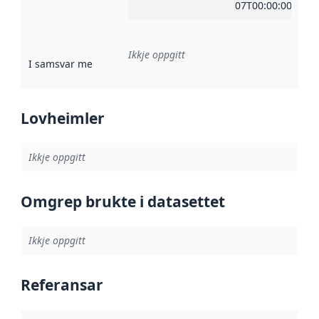
07T00:00:00Z
Ikkje oppgitt
I samsvar med
:
Referanse til ei implementeringsregel eller an
Lovheimler
Ikkje oppgitt
Omgrep brukte i datasettet
Ikkje oppgitt
Referansar