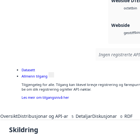
Webside DTE
bin
octet
Webside
bin
geotiff
Ingen registrerte API
Datasett
Allmenn tilgang
Tilgjengeleg for alle. Tilgang kan likevel krevje registrering og førespu
be om slik registrering og/eller API-nøklar.
Les meir om tilgangsnivå her
Oversikt
Distribusjonar og API-ar
Detaljar
Diskusjonar
RDF
5
0
Skildring