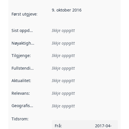
9. oktober 2016
Først utgjeve
:
Denne datoen seier når dataa i dette datasettet 
Sist oppdatert
:
Ikkje oppgitt
Nøyaktigheit
:
Ikkje oppgitt
Tilgjenge
:
Ikkje oppgitt
Fullstendigheit
:
Ikkje oppgitt
Aktualitet
:
Ikkje oppgitt
Relevans
:
Ikkje oppgitt
Geografisk område
:
Ikkje oppgitt
Tidsrom
:
Frå
:
2017-04-