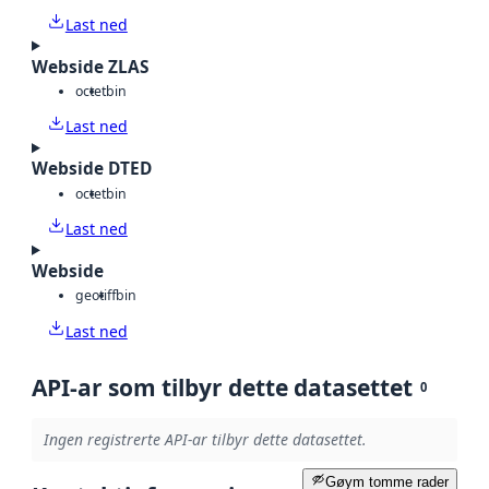
Last ned
Webside ZLAS
octet
bin
Last ned
Webside DTED
octet
bin
Last ned
Webside
geotiff
bin
Last ned
API-ar som tilbyr dette datasettet
0
Ingen registrerte API-ar tilbyr dette datasettet.
Gøym tomme rader