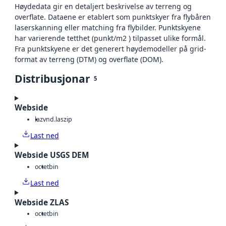
Høydedata gir en detaljert beskrivelse av terreng og
overflate. Dataene er etablert som punktskyer fra flybåren
laserskanning eller matching fra flybilder. Punktskyene
har varierende tetthet (punkt/m2 ) tilpasset ulike formål.
Fra punktskyene er det generert høydemodeller på grid-
format av terreng (DTM) og overflate (DOM).
Distribusjonar
5
Webside
laz
vnd.laszip
Last ned
Webside USGS DEM
octet
bin
Last ned
Webside ZLAS
octet
bin