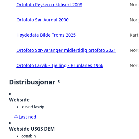
Ortofoto Røyken rektifisert 2008
Norg
Ortofoto Sør-Aurdal 2000
Norg
Høydedata Bilde Troms 2025
Kart
Ortofoto Sør-Varanger midlertidig ortofoto 2021
Norg
Ortofoto Larvik - Tjølling - Brunlanes 1966
Norg
Distribusjonar
5
Webside
laz
vnd.laszip
Last ned
Webside USGS DEM
octet
bin