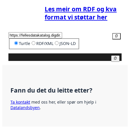
Les meir om RDF og kva
format vi støttar her
Kopier
Turtle
RDF/XML
JSON-LD
Kopier
Fann du det du leitte etter?
Ta kontakt
med oss her, eller spør om hjelp i
Datalandsbyen
.