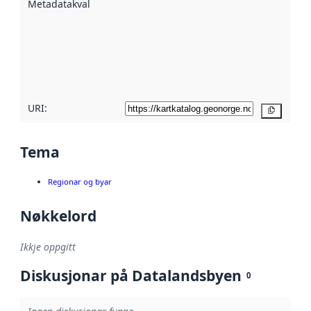
Metadatakvalitet
:
hjelp av
metadata.
Les meir om
metadatakvalitet
her
URI:
Kopier
Tema
Regionar og byar
Nøkkelord
Ikkje oppgitt
Diskusjonar på Datalandsbyen
0