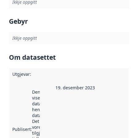
Ikkje oppgitt
Gebyr
Ikkje oppgitt
Om datasettet
Utgjevar
:
19. desember 2023
Denne datoen
viser når
datasettet vart
henta inn av
data.norge.no.
Det kan ha
vore
Publisert
:
tilgjengeleg