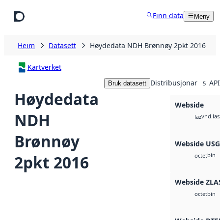
Hopp til hovudinnhald
Finn data
Meny
Heim
Datasett
Høydedata NDH Brønnøy 2pkt 2016
Kartverket
Distribusjonar
API
Bruk datasett
5
Høydedata
Webside
NDH
vnd.las
laz
Brønnøy
Webside US
bin
2pkt 2016
octet
Webside ZLA
bin
octet