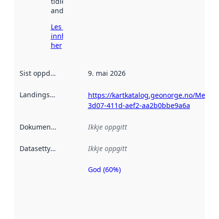
tidlegare
andre stader.
Les meir om
innhenting
her
Sist oppdatert
:
9. mai 2026
Landingsside
:
https://kartkatalog.geonorge.no/Metad
3d07-411d-aef2-aa2b0bbe9a6a
Dokumentasjon
:
Ikkje oppgitt
Datasettype
:
Ikkje oppgitt
God (60%)
Metadatakvalitet
er ein indikator
på kor godt
datasettene er
beskrive ved