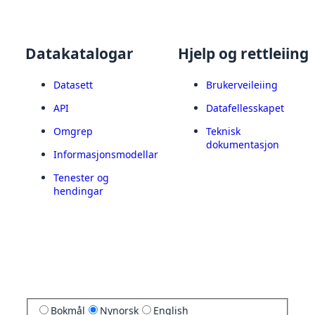
Datakatalogar
Hjelp og rettleiing
Datasett
Brukerveileiing
API
Datafellesskapet
Omgrep
Teknisk
dokumentasjon
Informasjonsmodellar
Tenester og
hendingar
Bokmål
Nynorsk
English