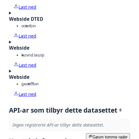
Last ned
Webside DTED
octet
bin
Last ned
Webside
laz
vnd.laszip
Last ned
Webside
geotiff
bin
Last ned
API-ar som tilbyr dette datasettet
0
Ingen registrerte API-ar tilbyr dette datasettet.
Gøym tomme rader