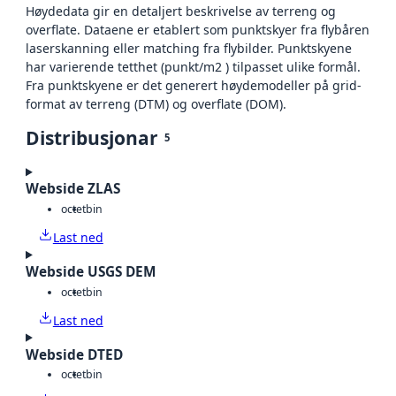
Høydedata gir en detaljert beskrivelse av terreng og
overflate. Dataene er etablert som punktskyer fra flybåren
laserskanning eller matching fra flybilder. Punktskyene
har varierende tetthet (punkt/m2 ) tilpasset ulike formål.
Fra punktskyene er det generert høydemodeller på grid-
format av terreng (DTM) og overflate (DOM).
Distribusjonar
5
Webside ZLAS
octet
bin
Last ned
Webside USGS DEM
octet
bin
Last ned
Webside DTED
octet
bin