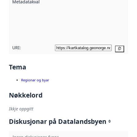
Metadatakvalitet
:
hjelp av
metadata.
Les meir om
metadatakvalitet
her
URI:
Kopier
Tema
Regionar og byar
Nøkkelord
Ikkje oppgitt
Diskusjonar på Datalandsbyen
0