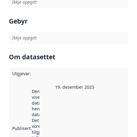
Ikkje oppgitt
Gebyr
Ikkje oppgitt
Om datasettet
Utgjevar
:
19. desember 2023
Denne datoen
viser når
datasettet vart
henta inn av
data.norge.no.
Det kan ha
vore
Publisert
:
tilgjengeleg