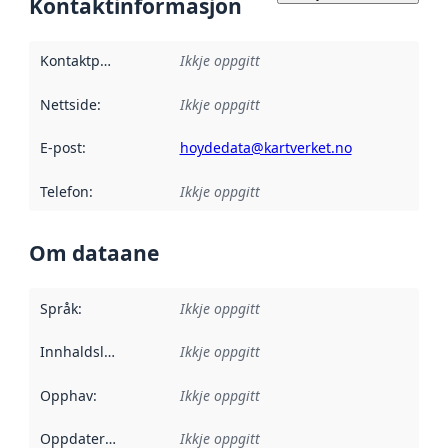
Kontaktinformasjon
Kontaktpunkt
:
Ikkje oppgitt
Nettside
:
Ikkje oppgitt
E-post
:
hoydedata@kartverket.no
Telefon
:
Ikkje oppgitt
Om dataane
Språk
:
Ikkje oppgitt
Innhaldsleverandørar
Ikkje oppgitt
:
Opphav
:
Ikkje oppgitt
Oppdateringsfrekvens
Ikkje oppgitt
: