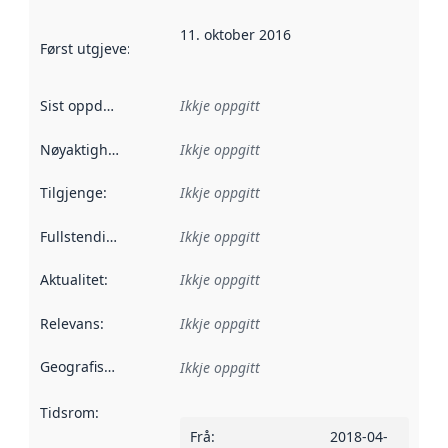
11. oktober 2016
Først utgjeve
:
Denne datoen seier når dataa i dette datasettet 
Sist oppdatert
:
Ikkje oppgitt
Nøyaktigheit
:
Ikkje oppgitt
Tilgjenge
:
Ikkje oppgitt
Fullstendigheit
:
Ikkje oppgitt
Aktualitet
:
Ikkje oppgitt
Relevans
:
Ikkje oppgitt
Geografisk område
:
Ikkje oppgitt
Tidsrom
:
Frå
:
2018-04-