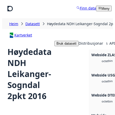
Hopp til hovudinnhald
Finn data
Meny
Heim
Datasett
Høydedata NDH Leikanger-Sogndal 2pk
Kartverket
Distribusjonar
API
Bruk datasett
5
Høydedata
Webside ZLA
NDH
bin
octet
Leikanger-
Webside US
bin
Sogndal
octet
2pkt 2016
Webside DTE
bin
octet