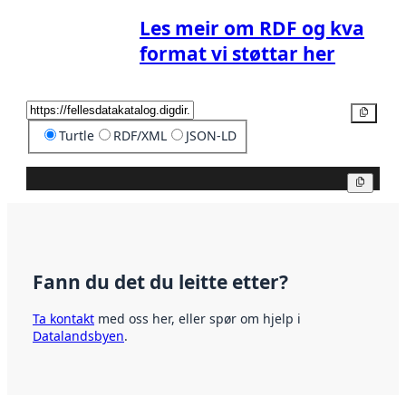
Les meir om RDF og kva
format vi støttar her
Kopier
Turtle
RDF/XML
JSON-LD
Kopier
Fann du det du leitte etter?
Ta kontakt
med oss her, eller spør om hjelp i
Datalandsbyen
.