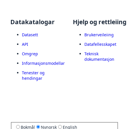
Datakatalogar
Hjelp og rettleiing
Datasett
Brukerveileiing
API
Datafellesskapet
Omgrep
Teknisk
dokumentasjon
Informasjonsmodellar
Tenester og
hendingar
Bokmål
Nynorsk
English