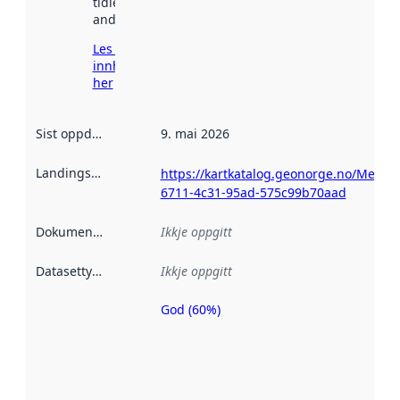
tidlegare
andre stader.
Les meir om
innhenting
her
Sist oppdatert
:
9. mai 2026
Landingsside
:
https://kartkatalog.geonorge.no/Metad
6711-4c31-95ad-575c99b70aad
Dokumentasjon
:
Ikkje oppgitt
Datasettype
:
Ikkje oppgitt
God (60%)
Metadatakvalitet
er ein indikator
på kor godt
datasettene er
beskrive ved