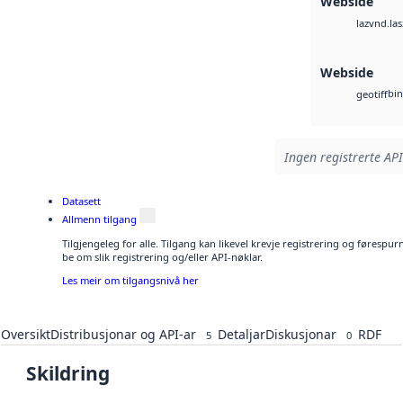
Webside
vnd.las
laz
Webside
bin
geotiff
Ingen registrerte API
Datasett
Allmenn tilgang
Tilgjengeleg for alle. Tilgang kan likevel krevje registrering og førespu
be om slik registrering og/eller API-nøklar.
Les meir om tilgangsnivå her
Oversikt
Distribusjonar og API-ar
Detaljar
Diskusjonar
RDF
5
0
Skildring