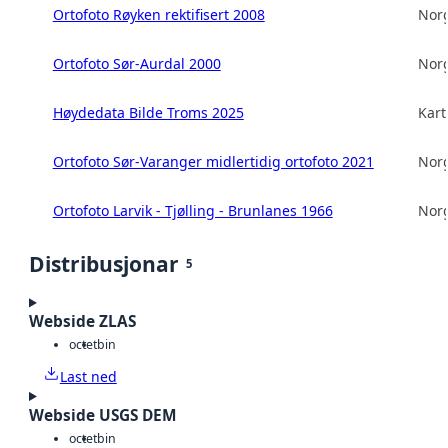
Ortofoto Røyken rektifisert 2008
Norg
Ortofoto Sør-Aurdal 2000
Norg
Høydedata Bilde Troms 2025
Kart
Ortofoto Sør-Varanger midlertidig ortofoto 2021
Norg
Ortofoto Larvik - Tjølling - Brunlanes 1966
Norg
Distribusjonar
5
Webside ZLAS
octet
bin
Last ned
Webside USGS DEM
octet
bin