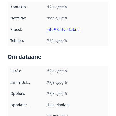
Kontaktpunkt
:
Ikkje oppgitt
Nettside
:
Ikkje oppgitt
E-post
:
info@kartverket.no
Telefon
:
Ikkje oppgitt
Om dataane
Språk
:
Ikkje oppgitt
Innhaldsleverandørar
Ikkje oppgitt
:
Opphav
:
Ikkje oppgitt
Oppdateringsfrekvens
Ikkje Planlagt
:
29. mai 2021