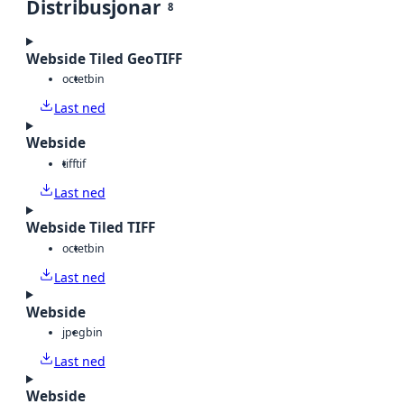
Distribusjonar
8
Webside Tiled GeoTIFF
octet
bin
Last ned
Webside
tiff
tif
Last ned
Webside Tiled TIFF
octet
bin
Last ned
Webside
jpeg
bin
Last ned
Webside