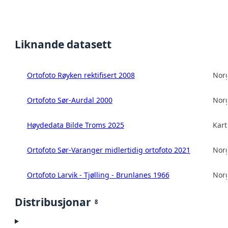
Liknande datasett
Ortofoto Røyken rektifisert 2008
Norg
Ortofoto Sør-Aurdal 2000
Norg
Høydedata Bilde Troms 2025
Kart
Ortofoto Sør-Varanger midlertidig ortofoto 2021
Norg
Ortofoto Larvik - Tjølling - Brunlanes 1966
Norg
Distribusjonar
8