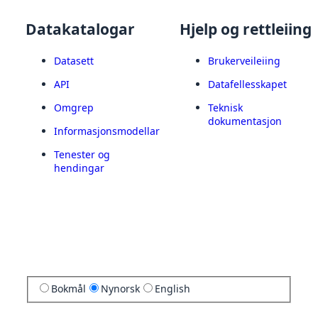
Datakatalogar
Hjelp og rettleiing
Datasett
Brukerveileiing
API
Datafellesskapet
Omgrep
Teknisk
dokumentasjon
Informasjonsmodellar
Tenester og
hendingar
Bokmål
Nynorsk
English