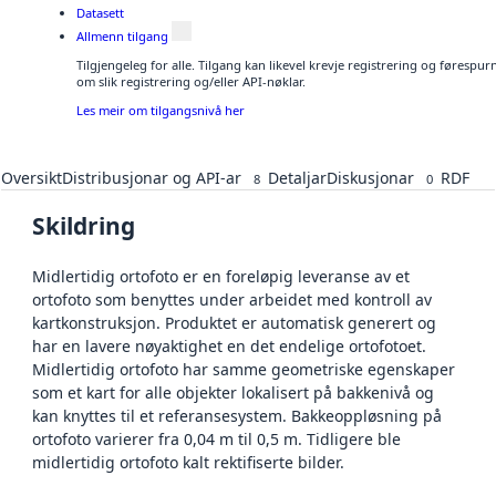
Datasett
Allmenn tilgang
Tilgjengeleg for alle. Tilgang kan likevel krevje registrering og føresp
om slik registrering og/eller API-nøklar.
Les meir om tilgangsnivå her
Oversikt
Distribusjonar og API-ar
Detaljar
Diskusjonar
RDF
8
0
Skildring
Midlertidig ortofoto er en foreløpig leveranse av et
ortofoto som benyttes under arbeidet med kontroll av
kartkonstruksjon. Produktet er automatisk generert og
har en lavere nøyaktighet en det endelige ortofotoet.
Midlertidig ortofoto har samme geometriske egenskaper
som et kart for alle objekter lokalisert på bakkenivå og
kan knyttes til et referansesystem. Bakkeoppløsning på
ortofoto varierer fra 0,04 m til 0,5 m. Tidligere ble
midlertidig ortofoto kalt rektifiserte bilder.