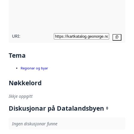
Les meir om
metadatakvalitet
her
URI:
Kopier
Tema
Regionar og byar
Nøkkelord
Ikkje oppgitt
Diskusjonar på Datalandsbyen
0
Ingen diskusjonar funne