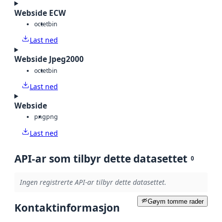
Webside ECW
octet
bin
Last ned
Webside Jpeg2000
octet
bin
Last ned
Webside
png
png
Last ned
API-ar som tilbyr dette datasettet
0
Ingen registrerte API-ar tilbyr dette datasettet.
Gøym tomme rader
Kontaktinformasjon