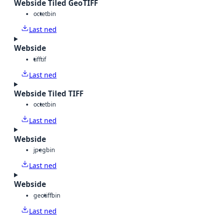
Webside Tiled GeoTIFF
octet
bin
Last ned
Webside
tiff
tif
Last ned
Webside Tiled TIFF
octet
bin
Last ned
Webside
jpeg
bin
Last ned
Webside
geotiff
bin
Last ned