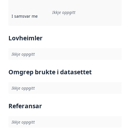
Ikkje oppgitt
I samsvar med
:
Referanse til ei implementeringsregel eller an
Lovheimler
Ikkje oppgitt
Omgrep brukte i datasettet
Ikkje oppgitt
Referansar
Ikkje oppgitt