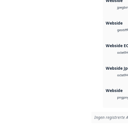
Webside
bi
jpeg
Webside
geotiff
Webside E
bi
octet
Webside J
bi
octet
Webside
pn
png
Ingen registrerte A