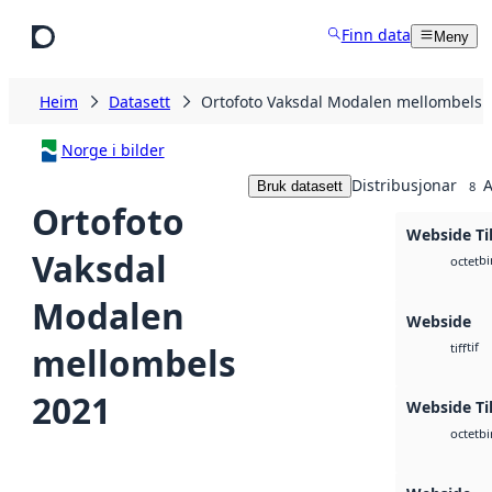
Hopp til hovudinnhald
Finn data
Meny
Heim
Datasett
Ortofoto Vaksdal Modalen mellombels 
Norge i bilder
Distribusjonar
A
Bruk datasett
8
Ortofoto
Webside Ti
Vaksdal
bi
octet
Modalen
Webside
tif
mellombels
tiff
2021
Webside Ti
bi
octet