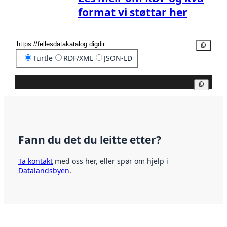
format vi støttar her
Kopier
Turtle
RDF/XML
JSON-LD
Kopier
Fann du det du leitte etter?
Ta kontakt
med oss her, eller spør om hjelp i
Datalandsbyen
.