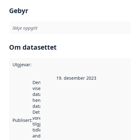
Gebyr
Ikkje oppgitt
Om datasettet
Utgjevar
:
19. desember 2023
Denne datoen
viser når
datasettet vart
henta inn av
data.norge.no.
Det kan ha
vore
Publisert
:
tilgjengeleg
tidlegare
andre stader.