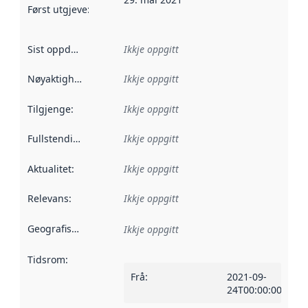
Først utgjeve
:
Denne datoen seier når dataa i dette datasettet 
Sist oppdatert
:
Ikkje oppgitt
Nøyaktigheit
:
Ikkje oppgitt
Tilgjenge
:
Ikkje oppgitt
Fullstendigheit
:
Ikkje oppgitt
Aktualitet
:
Ikkje oppgitt
Relevans
:
Ikkje oppgitt
Geografisk område
:
Ikkje oppgitt
Tidsrom
:
Frå
:
2021-09-
24T00:00:00Z