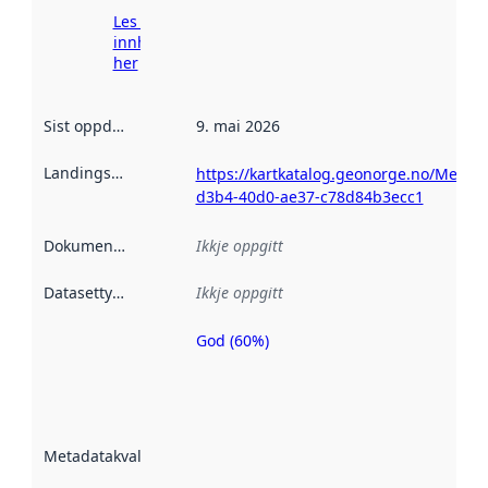
Les meir om
innhenting
her
Sist oppdatert
:
9. mai 2026
Landingsside
:
https://kartkatalog.geonorge.no/Metad
d3b4-40d0-ae37-c78d84b3ecc1
Dokumentasjon
:
Ikkje oppgitt
Datasettype
:
Ikkje oppgitt
God (60%)
Metadatakvalitet
er ein indikator
på kor godt
datasettene er
beskrive ved
Metadatakvalitet
:
hjelp av
metadata.