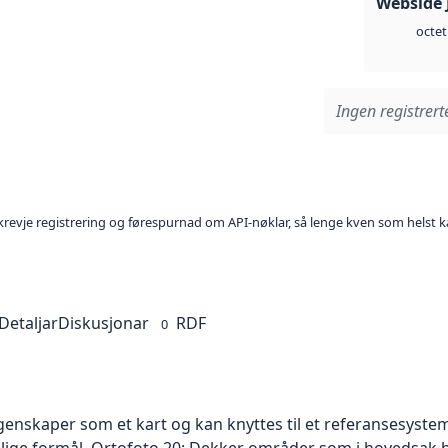
Webside 
octet
Ingen registrerte
l krevje registrering og førespurnad om API-nøklar, så lenge kven som helst ka
Detaljar
Diskusjonar
RDF
0
skaper som et kart og kan knyttes til et referansesystem. 
ellige formål. Ortofoto 20: Dekker områder som i hovedsak b