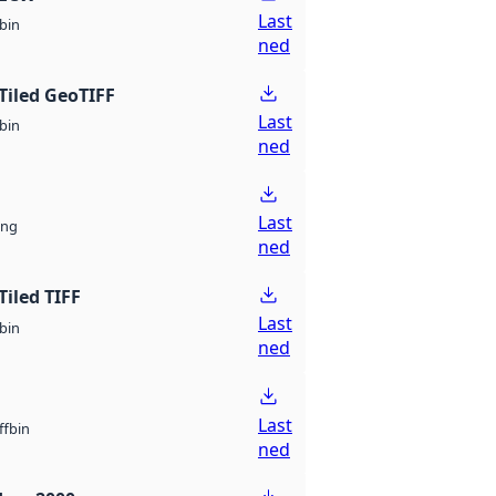
Last
bin
ned
Tiled GeoTIFF
Last
bin
ned
Last
ng
ned
Tiled TIFF
Last
bin
ned
Last
bin
ff
ned