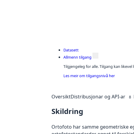
Datasett
Allmenn tilgang
Tilgjengeleg for alle. Tilgang kan likeve
Les meir om tilgangsnivå her
Oversikt
Distribusjonar og API-ar
8
Skildring
Ortofoto har samme geometriske egen
ortofotostandarder egnet til forskj