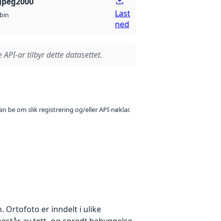
Jpeg2000
Last
bin
ned
 API-ar tilbyr dette datasettet.
n be om slik registrering og/eller API-nøklar.
Ortofoto er inndelt i ulike
estår av tett- og spredt bebyggelse