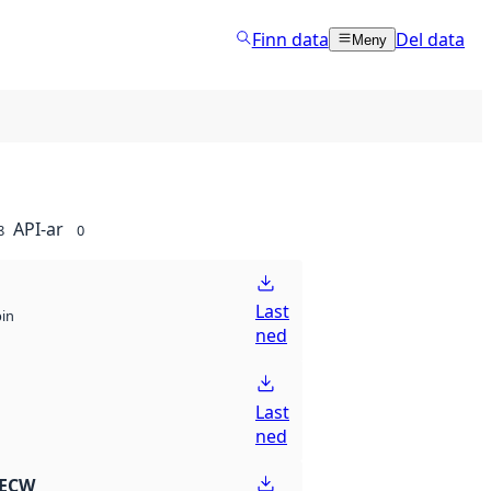
Finn data
Del data
Meny
API-ar
8
0
Last
bin
ned
Last
ned
 ECW