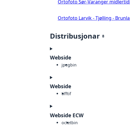
Ortofoto Sør-Varanger midlertid
Ortofoto Larvik - Tjølling - Brunl
Distribusjonar
8
Webside
jpeg
bin
Webside
tiff
tif
Webside ECW
octet
bin