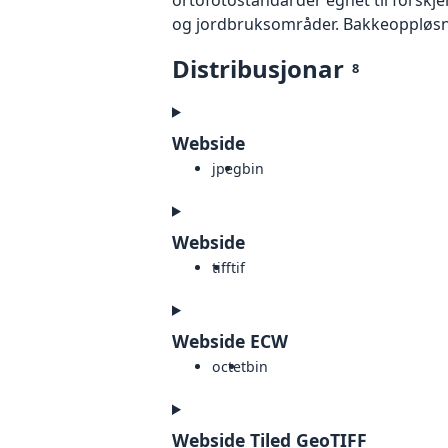
og jordbruksområder. Bakkeoppløsnin
Distribusjonar
8
Webside
jpeg
bin
Webside
tiff
tif
Webside ECW
octet
bin
Webside Tiled GeoTIFF