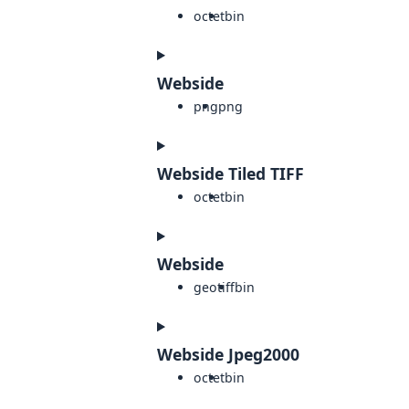
octet
bin
Webside
png
png
Webside Tiled TIFF
octet
bin
Webside
geotiff
bin
Webside Jpeg2000
octet
bin