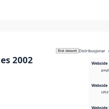
Distribusjonar
Bruk datasett
es 2002
Webside
jpeg
Webside
tif
tiff
Webside