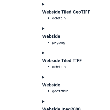
Webside Tiled GeoTIFF
octet
bin
Webside
png
png
Webside Tiled TIFF
octet
bin
Webside
geotiff
bin
Webside Jpeg2000