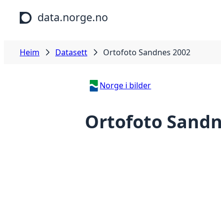
Hopp til hovudinnhald
data.norge.no
Heim
Datasett
Ortofoto Sandnes 2002
Norge i bilder
Ortofoto Sandn