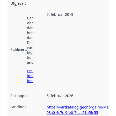
Utgjevar
:
5. februar 2019
Denne datoen
viser når
datasettet vart
henta inn av
data.norge.no.
Det kan ha
vore
Publisert
:
tilgjengeleg
tidlegare
andre stader.
Les meir om
innhenting
her
Sist oppdatert
:
5. februar 2026
Landingsside
:
https://kartkatalog.geonorge.no/Metad
03a0-4c7c-9fb0-7eac51b5fc55