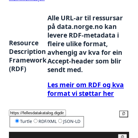
Alle URL-ar til ressursar
på data.norge.no kan
levere RDF-metadata i
Resource
fleire ulike format,
Description
avhengig av kva for ein
Framework
Accept-header som blir
(RDF)
sendt med.
Les meir om RDF og kva
format vi støttar her
Kopier
Turtle
RDF/XML
JSON-LD
Kopier