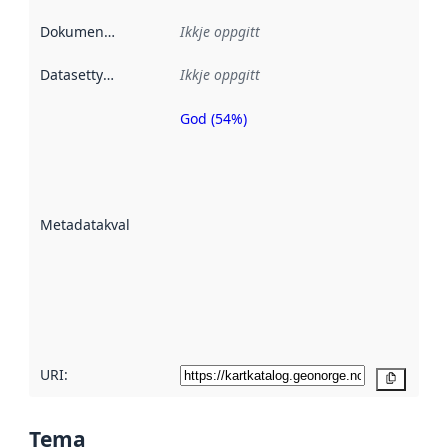
Dokumentasjon
:
Ikkje oppgitt
Datasettype
:
Ikkje oppgitt
God (54%)
Metadatakvalitet
er ein indikator
på kor godt
datasettene er
beskrive ved
Metadatakvalitet
:
hjelp av
metadata.
Les meir om
metadatakvalitet
her
URI:
Kopier
Tema