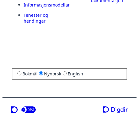
dokumentasjon
Informasjonsmodellar
Tenester og
hendingar
Bokmål
Nynorsk
English
ei teneste frå