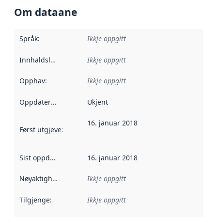
Om dataane
Språk
:
Ikkje oppgitt
Innhaldsleverandørar
Ikkje oppgitt
:
Opphav
:
Ikkje oppgitt
Oppdateringsfrekvens
Ukjent
:
16. januar 2018
Først utgjeve
:
Denne datoen seier når dataa i dette datasettet 
Sist oppdatert
:
16. januar 2018
Nøyaktigheit
:
Ikkje oppgitt
Tilgjenge
:
Ikkje oppgitt