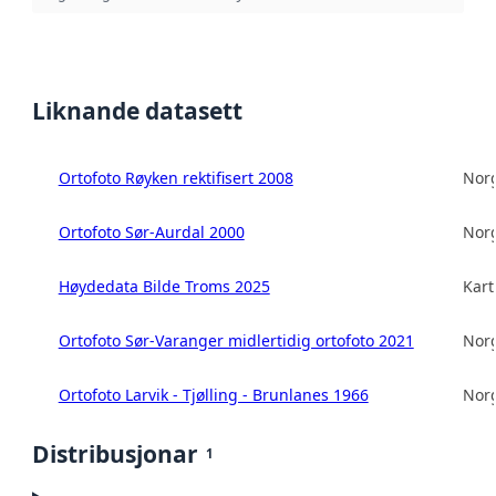
Liknande datasett
Ortofoto Røyken rektifisert 2008
Norg
Ortofoto Sør-Aurdal 2000
Norg
Høydedata Bilde Troms 2025
Kart
Ortofoto Sør-Varanger midlertidig ortofoto 2021
Norg
Ortofoto Larvik - Tjølling - Brunlanes 1966
Norg
Distribusjonar
1