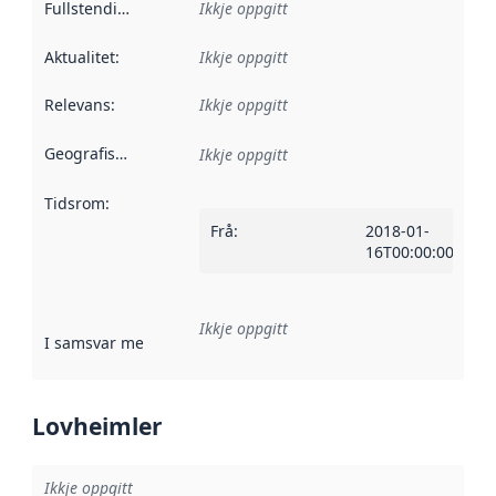
Fullstendigheit
:
Ikkje oppgitt
Aktualitet
:
Ikkje oppgitt
Relevans
:
Ikkje oppgitt
Geografisk område
:
Ikkje oppgitt
Tidsrom
:
Frå
:
2018-01-
16T00:00:00Z
Ikkje oppgitt
I samsvar med
:
Referanse til ei implementeringsregel eller an
Lovheimler
Ikkje oppgitt