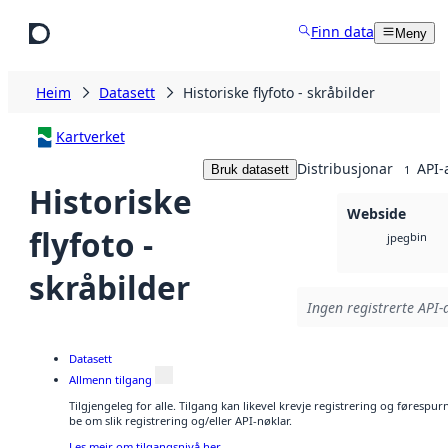
Hopp til hovudinnhald
Finn data
Meny
Heim
Datasett
Historiske flyfoto - skråbilder
Kartverket
Distribusjonar
API-
Bruk datasett
1
Historiske
Webside
flyfoto -
bin
jpeg
skråbilder
Ingen registrerte API-a
Datasett
Allmenn tilgang
Tilgjengeleg for alle. Tilgang kan likevel krevje registrering og førespu
be om slik registrering og/eller API-nøklar.
Les meir om tilgangsnivå her