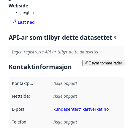
Webside
jpeg
bin
Last ned
API-ar som tilbyr dette datasettet
0
Ingen registrerte API-ar tilbyr dette datasettet.
Gøym tomme rader
Kontaktinformasjon
Kontaktpunkt
:
Ikkje oppgitt
Nettside
:
Ikkje oppgitt
E-post
:
kundesenter@kartverket.no
Telefon
:
Ikkje oppgitt