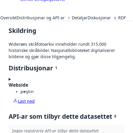
Oversikt
Distribusjonar og API-ar
Detaljar
Diskusjonar
RDF
1
0
Skildring
Widerøes skråfotoarkiv inneholder rundt 315.000
historiske skråbilder. Nasjonalbiblioteket digitaliserer
bildene og gjør disse tilgjengelig.
Distribusjonar
1
Webside
jpeg
bin
Last ned
API-ar som tilbyr dette datasettet
0
Ingen registrerte API-ar tilbyr dette datasettet.