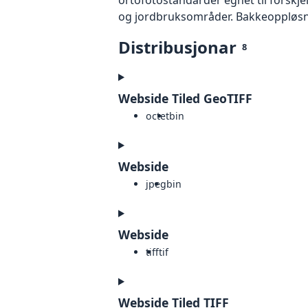
og jordbruksområder. Bakkeoppløsnin
Distribusjonar
8
Webside Tiled GeoTIFF
octet
bin
Webside
jpeg
bin
Webside
tiff
tif
Webside Tiled TIFF