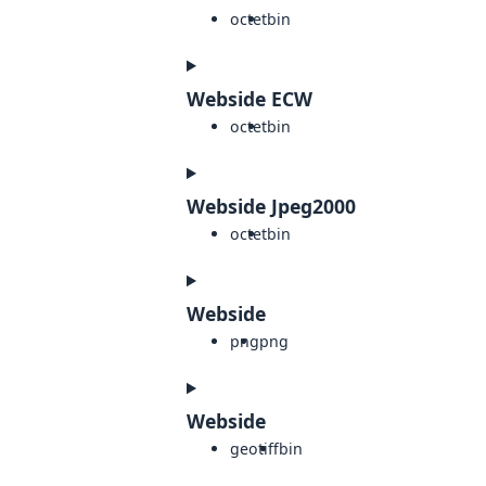
octet
bin
Webside ECW
octet
bin
Webside Jpeg2000
octet
bin
Webside
png
png
Webside
geotiff
bin