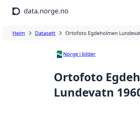
Hopp til hovudinnhald
data.norge.no
Heim
Datasett
Ortofoto Egdeholmen Lundeva
Norge i bilder
Ortofoto Egde
Lundevatn 196