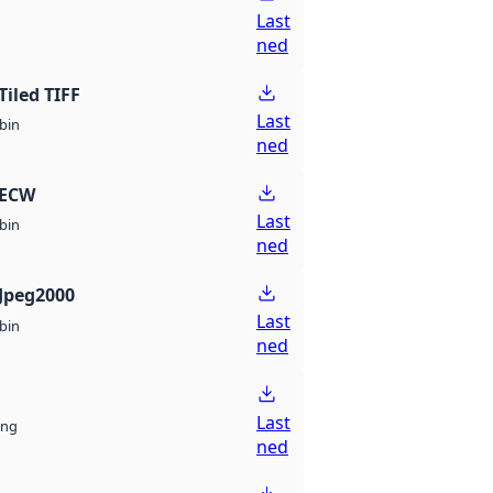
Last
ned
Tiled TIFF
Last
bin
ned
 ECW
Last
bin
ned
Jpeg2000
Last
bin
ned
Last
ng
ned