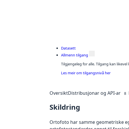
Datasett
Allmenn tilgang
Tilgjengeleg for alle. Tilgang kan likeve
Les meir om tilgangsnivå her
Oversikt
Distribusjonar og API-ar
8
Skildring
Ortofoto har samme geometriske egen
ortofotostandarder egnet til forskj