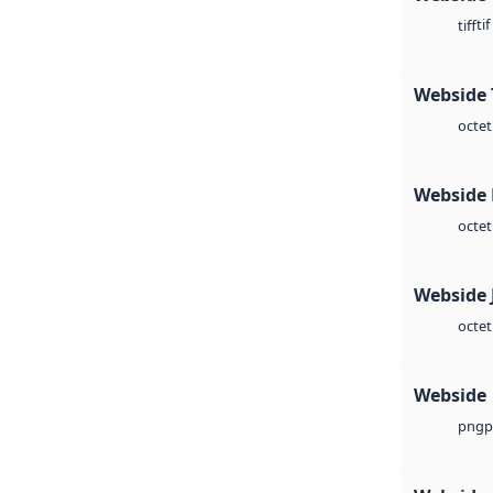
tif
tiff
Webside 
octet
Webside
octet
Webside 
octet
Webside
p
png