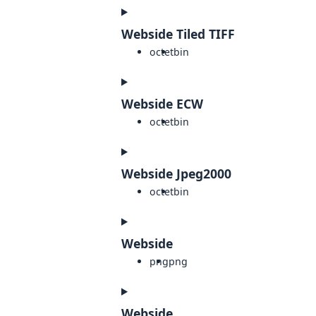
Webside Tiled TIFF
octet
bin
Webside ECW
octet
bin
Webside Jpeg2000
octet
bin
Webside
png
png
Webside