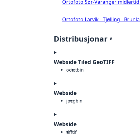
Ortofoto Sør-Varanger midlertid
Ortofoto Larvik - Tjølling - Brunl
Distribusjonar
8
Webside Tiled GeoTIFF
octet
bin
Webside
jpeg
bin
Webside
tiff
tif