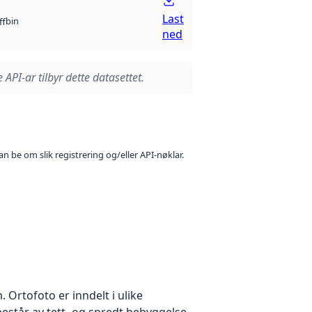
Last
bin
ff
ned
 API-ar tilbyr dette datasettet.
n be om slik registrering og/eller API-nøklar.
Ortofoto er inndelt i ulike
estår av tett- og spredt bebyggelse