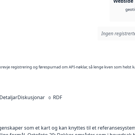
Webside
geoti
Ingen registrerte
l krevje registrering og førespurnad om API-nøklar, så lenge kven som helst ka
Detaljar
Diskusjonar
RDF
0
skaper som et kart og kan knyttes til et referansesystem. 
ellige formål. Ortofoto 20: Dekker områder som i hovedsak b