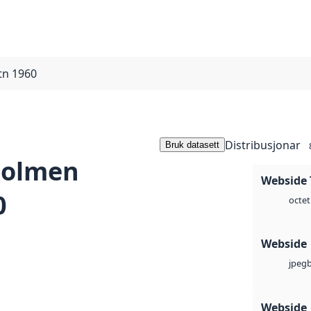
tn 1960
Distribusjonar
Bruk datasett
holmen
Webside 
0
octet
Webside
jpeg
Webside