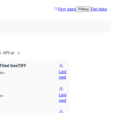
Finn data
Del data
Meny
API-ar
8
0
Tiled GeoTIFF
Last
bin
ned
Last
bin
ned