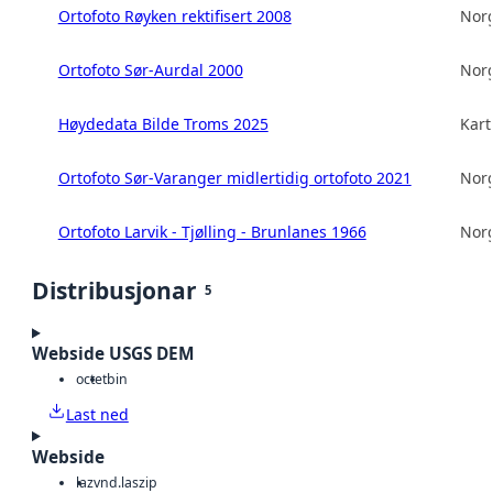
Ortofoto Røyken rektifisert 2008
Norg
Ortofoto Sør-Aurdal 2000
Norg
Høydedata Bilde Troms 2025
Kart
Ortofoto Sør-Varanger midlertidig ortofoto 2021
Norg
Ortofoto Larvik - Tjølling - Brunlanes 1966
Norg
Distribusjonar
5
Webside USGS DEM
octet
bin
Last ned
Webside
laz
vnd.laszip