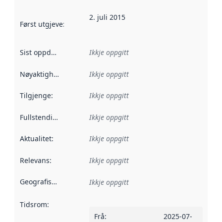
2. juli 2015
Først utgjeve
:
Denne datoen seier når dataa i dette datasettet 
Sist oppdatert
:
Ikkje oppgitt
Nøyaktigheit
:
Ikkje oppgitt
Tilgjenge
:
Ikkje oppgitt
Fullstendigheit
:
Ikkje oppgitt
Aktualitet
:
Ikkje oppgitt
Relevans
:
Ikkje oppgitt
Geografisk område
:
Ikkje oppgitt
Tidsrom
:
Frå
:
2025-07-