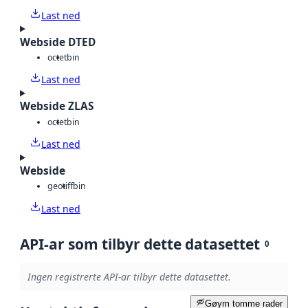
Last ned
Webside DTED
octet
bin
Last ned
Webside ZLAS
octet
bin
Last ned
Webside
geotiff
bin
Last ned
API-ar som tilbyr dette datasettet
0
Ingen registrerte API-ar tilbyr dette datasettet.
Gøym tomme rader