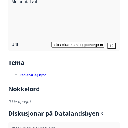
Metadatakvalitet
:
hjelp av
metadata.
Les meir om
metadatakvalitet
her
URI:
Kopier
Tema
Regionar og byar
Nøkkelord
Ikkje oppgitt
Diskusjonar på Datalandsbyen
0