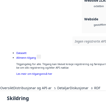
Webside ZLA
bin
octet
Webside
bin
geotiff
Ingen registrerte API
Datasett
Allmenn tilgang
Tilgjengeleg for alle. Tilgang kan likevel krevje registrering og førespu
be om slik registrering og/eller API-nøklar.
Les meir om tilgangsnivå her
Oversikt
Distribusjonar og API-ar
Detaljar
Diskusjonar
RDF
5
0
Skildring