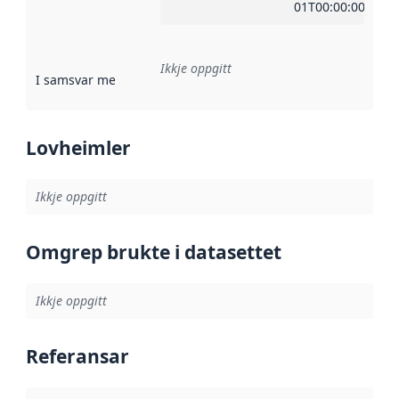
01T00:00:00Z
Ikkje oppgitt
I samsvar med
:
Referanse til ei implementeringsregel eller an
Lovheimler
Ikkje oppgitt
Omgrep brukte i datasettet
Ikkje oppgitt
Referansar