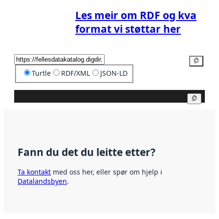
Les meir om RDF og kva
format vi støttar her
Kopier
Turtle
RDF/XML
JSON-LD
Kopier
Fann du det du leitte etter?
Ta kontakt
med oss her, eller spør om hjelp i
Datalandsbyen
.