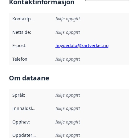
Kontaktinformasjon
Kontaktpunkt
:
Ikkje oppgitt
Nettside
:
Ikkje oppgitt
E-post
:
hoydedata@kartverket.no
Telefon
:
Ikkje oppgitt
Om dataane
Språk
:
Ikkje oppgitt
Innhaldsleverandørar
Ikkje oppgitt
:
Opphav
:
Ikkje oppgitt
Oppdateringsfrekvens
Ikkje oppgitt
: