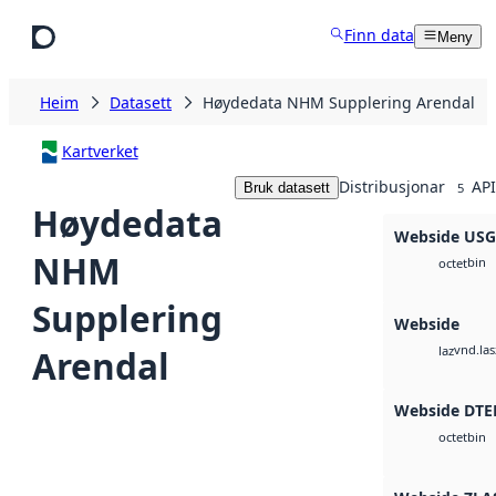
Hopp til hovudinnhald
Finn data
Meny
Heim
Datasett
Høydedata NHM Supplering Arendal
Kartverket
Distribusjonar
API
Bruk datasett
5
Høydedata
Webside US
NHM
bin
octet
Supplering
Webside
vnd.las
Arendal
laz
Webside DTE
bin
octet