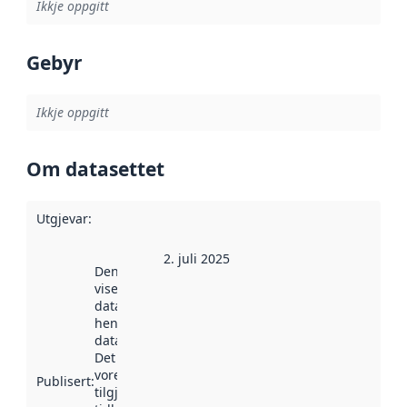
Ikkje oppgitt
Gebyr
Ikkje oppgitt
Om datasettet
Utgjevar
:
2. juli 2025
Denne datoen
viser når
datasettet vart
henta inn av
data.norge.no.
Det kan ha
vore
Publisert
:
tilgjengeleg