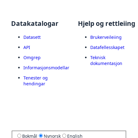
Datakatalogar
Hjelp og rettleiing
Datasett
Brukerveileiing
API
Datafellesskapet
Omgrep
Teknisk
dokumentasjon
Informasjonsmodellar
Tenester og
hendingar
Bokmål
Nynorsk
English