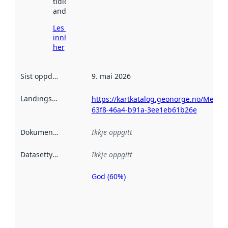
tidlegare
andre stader.
Les meir om
innhenting
her
Sist oppdatert
:
9. mai 2026
Landingsside
:
https://kartkatalog.geonorge.no/Metada
63f8-46a4-b91a-3ee1eb61b26e
Dokumentasjon
:
Ikkje oppgitt
Datasettype
:
Ikkje oppgitt
God (60%)
Metadatakvalitet
er ein indikator
på kor godt
datasettene er
beskrive ved