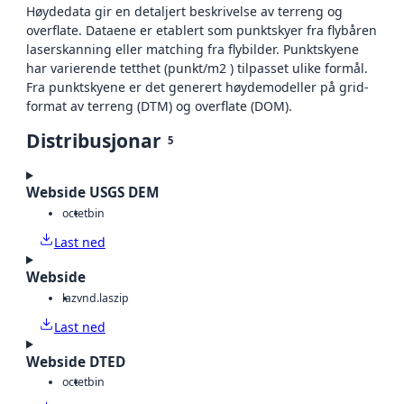
Høydedata gir en detaljert beskrivelse av terreng og
overflate. Dataene er etablert som punktskyer fra flybåren
laserskanning eller matching fra flybilder. Punktskyene
har varierende tetthet (punkt/m2 ) tilpasset ulike formål.
Fra punktskyene er det generert høydemodeller på grid-
format av terreng (DTM) og overflate (DOM).
Distribusjonar
5
Webside USGS DEM
octet
bin
Last ned
Webside
laz
vnd.laszip
Last ned
Webside DTED
octet
bin