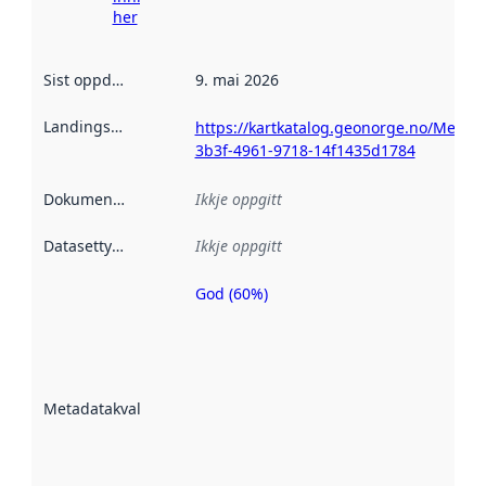
her
Sist oppdatert
:
9. mai 2026
Landingsside
:
https://kartkatalog.geonorge.no/Metad
3b3f-4961-9718-14f1435d1784
Dokumentasjon
:
Ikkje oppgitt
Datasettype
:
Ikkje oppgitt
God (60%)
Metadatakvalitet
er ein indikator
på kor godt
datasettene er
beskrive ved
Metadatakvalitet
:
hjelp av
metadata.
Les meir om