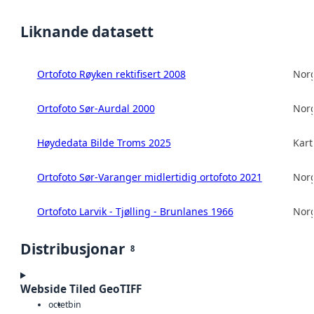
Liknande datasett
Ortofoto Røyken rektifisert 2008
Norg
Ortofoto Sør-Aurdal 2000
Norg
Høydedata Bilde Troms 2025
Kart
Ortofoto Sør-Varanger midlertidig ortofoto 2021
Norg
Ortofoto Larvik - Tjølling - Brunlanes 1966
Norg
Distribusjonar
8
Webside Tiled GeoTIFF
octet
bin