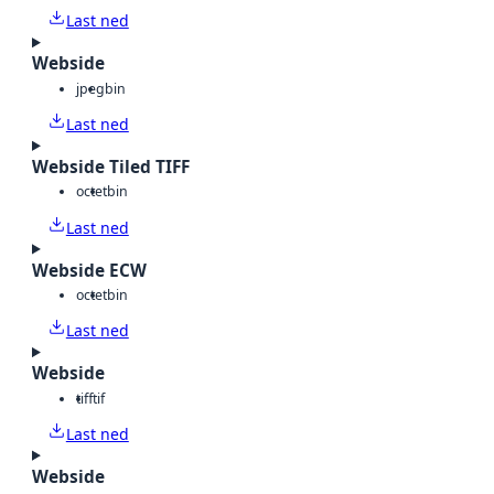
Last ned
Webside
jpeg
bin
Last ned
Webside Tiled TIFF
octet
bin
Last ned
Webside ECW
octet
bin
Last ned
Webside
tiff
tif
Last ned
Webside