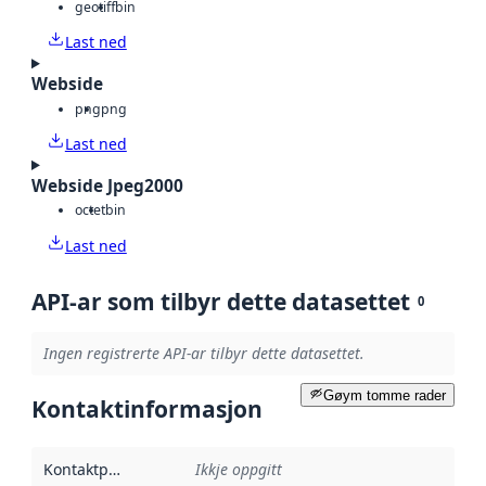
geotiff
bin
Last ned
Webside
png
png
Last ned
Webside Jpeg2000
octet
bin
Last ned
API-ar som tilbyr dette datasettet
0
Ingen registrerte API-ar tilbyr dette datasettet.
Gøym tomme rader
Kontaktinformasjon
Kontaktpunkt
:
Ikkje oppgitt