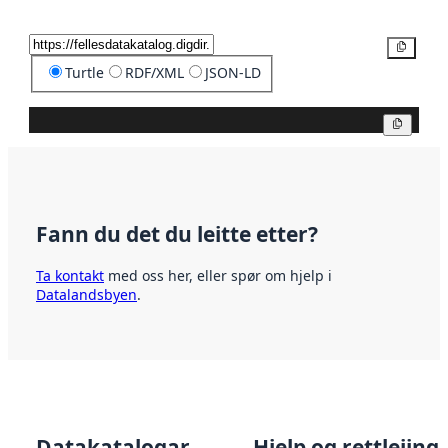
Kopier
Turtle
RDF/XML
JSON-LD
Kopier
Fann du det du leitte etter?
Ta kontakt
med oss her, eller spør om hjelp i
Datalandsbyen
.
Datakatalogar
Hjelp og rettleiing