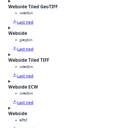
Webside Tiled GeoTIFF
octet
bin
Last ned
Webside
jpeg
bin
Last ned
Webside Tiled TIFF
octet
bin
Last ned
Webside ECW
octet
bin
Last ned
Webside
tiff
tif