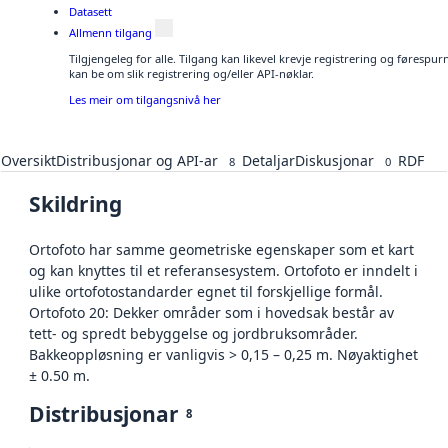
Datasett
Allmenn tilgang
Tilgjengeleg for alle. Tilgang kan likevel krevje registrering og førespu
kan be om slik registrering og/eller API-nøklar.
Les meir om tilgangsnivå her
Oversikt
Distribusjonar og API-ar
Detaljar
Diskusjonar
RDF
8
0
Skildring
Ortofoto har samme geometriske egenskaper som et kart
og kan knyttes til et referansesystem. Ortofoto er inndelt i
ulike ortofotostandarder egnet til forskjellige formål.
Ortofoto 20: Dekker områder som i hovedsak består av
tett- og spredt bebyggelse og jordbruksområder.
Bakkeoppløsning er vanligvis > 0,15 – 0,25 m. Nøyaktighet
± 0.50 m.
Distribusjonar
8