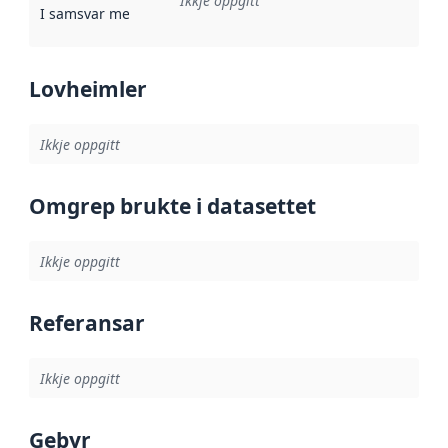
Ikkje oppgitt
I samsvar med
:
Referanse til ei implementeringsregel eller an
Lovheimler
Ikkje oppgitt
Omgrep brukte i datasettet
Ikkje oppgitt
Referansar
Ikkje oppgitt
Gebyr