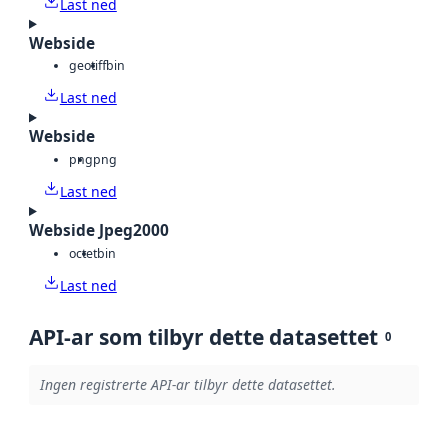
Last ned
Webside
geotiff
bin
Last ned
Webside
png
png
Last ned
Webside Jpeg2000
octet
bin
Last ned
API-ar som tilbyr dette datasettet
0
Ingen registrerte API-ar tilbyr dette datasettet.