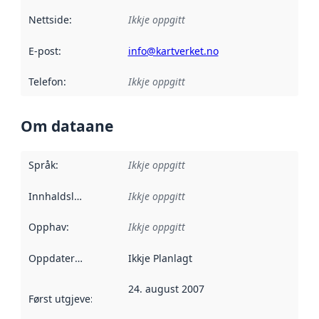
Nettside
:
Ikkje oppgitt
E-post
:
info@kartverket.no
Telefon
:
Ikkje oppgitt
Om dataane
Språk
:
Ikkje oppgitt
Innhaldsleverandørar
Ikkje oppgitt
:
Opphav
:
Ikkje oppgitt
Oppdateringsfrekvens
Ikkje Planlagt
:
24. august 2007
Først utgjeve
:
Denne datoen seier når dataa i dette datasettet 