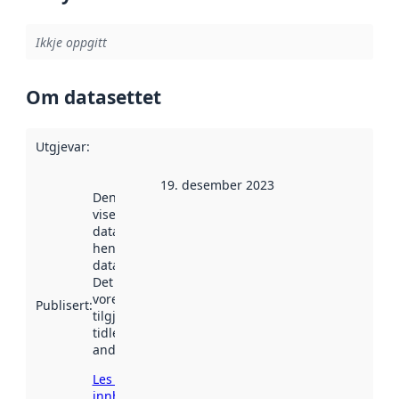
Ikkje oppgitt
Om datasettet
Utgjevar
:
19. desember 2023
Denne datoen
viser når
datasettet vart
henta inn av
data.norge.no.
Det kan ha
vore
Publisert
:
tilgjengeleg
tidlegare
andre stader.
Les meir om
innhenting