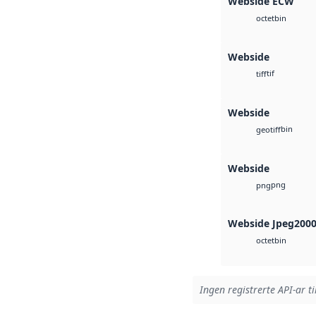
Webside ECW
bin
octet
Webside
tif
tiff
Webside
bin
geotiff
Webside
png
png
Webside Jpeg200
bin
octet
Ingen registrerte API-ar ti