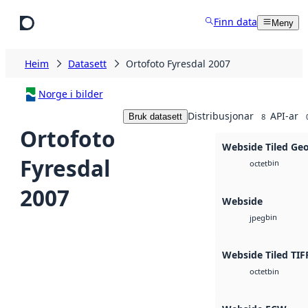
Hopp til hovudinnhald
Finn data
Meny
Heim
Datasett
Ortofoto Fyresdal 2007
Norge i bilder
Distribusjonar
API-ar
Bruk datasett
8
Ortofoto
Webside Tiled Ge
Fyresdal
bin
octet
2007
Webside
bin
jpeg
Webside Tiled TIF
bin
octet