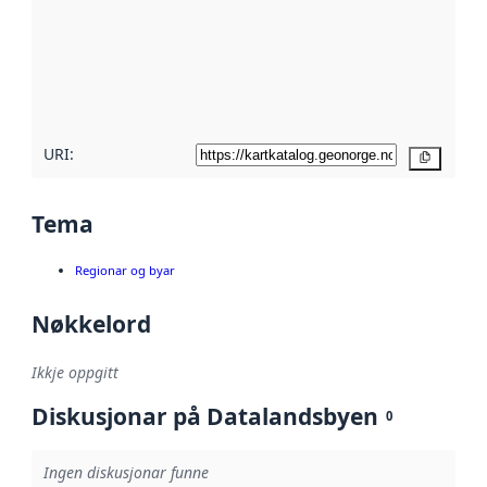
metadata.
Les meir om
metadatakvalitet
her
URI:
Kopier
Tema
Regionar og byar
Nøkkelord
Ikkje oppgitt
Diskusjonar på Datalandsbyen
0
Ingen diskusjonar funne