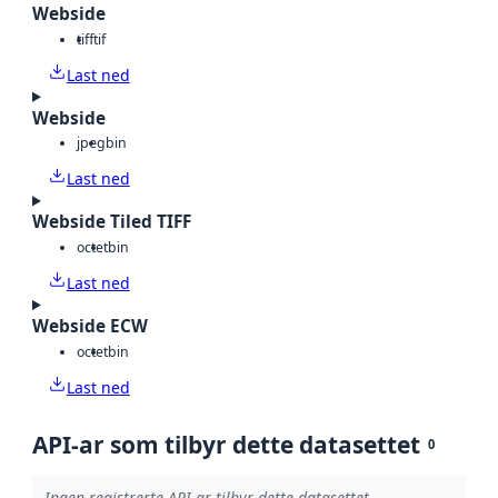
Webside
tiff
tif
Last ned
Webside
jpeg
bin
Last ned
Webside Tiled TIFF
octet
bin
Last ned
Webside ECW
octet
bin
Last ned
API-ar som tilbyr dette datasettet
0
Ingen registrerte API-ar tilbyr dette datasettet.