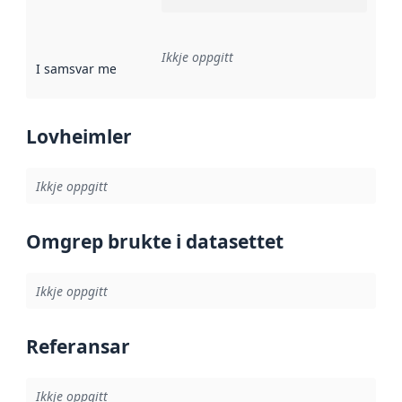
Ikkje oppgitt
I samsvar med
:
Referanse til ei implementeringsregel eller an
Lovheimler
Ikkje oppgitt
Omgrep brukte i datasettet
Ikkje oppgitt
Referansar
Ikkje oppgitt