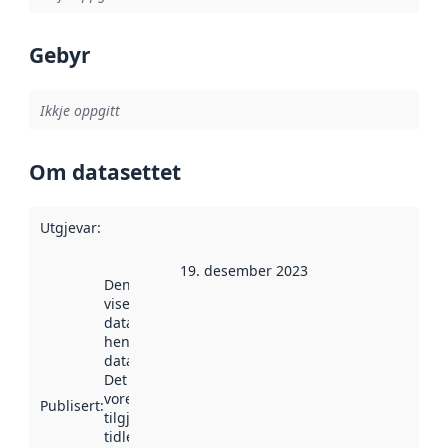
Gebyr
Ikkje oppgitt
Om datasettet
Utgjevar
:
19. desember 2023
Denne datoen
viser når
datasettet vart
henta inn av
data.norge.no.
Det kan ha
vore
Publisert
:
tilgjengeleg
tidlegare