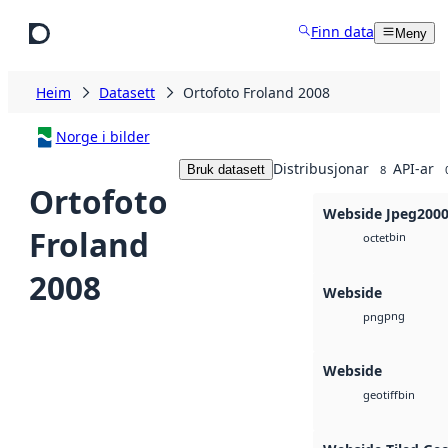
Hopp til hovudinnhald
Finn data
Meny
Heim
Datasett
Ortofoto Froland 2008
Norge i bilder
Distribusjonar
API-ar
Bruk datasett
8
Ortofoto
Webside Jpeg200
Froland
bin
octet
2008
Webside
png
png
Webside
bin
geotiff