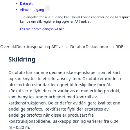
Datasett
Allmenn tilgang
Tilgjengeleg for alle. Tilgang kan likevel krevje registrering og førespu
kan be om slik registrering og/eller API-nøklar.
Les meir om tilgangsnivå her
Oversikt
Distribusjonar og API-ar
Detaljar
Diskusjonar
RDF
8
0
Skildring
Ortofoto har samme geometriske egenskaper som et kart
og kan knyttes til et referansesystem. Ortofoto er inndelt i
ulike ortofotostandarder egnet til forskjellige formål.
«Rektifiserte flybilder» er vanligvis et midlertidig produkt,
som benyttes under arbeidet med kontroll av
kartkonstruksjonen. De er derfor av dårligere kvalitet enn
endelige ortofoto. Rektifiserte flybilder ertstattes av
endelige ortofoto når disse er produsert fra
konstruksjonsbildene. Bakkeoppløsning varierer fra 0,04
m - 0,20 m.