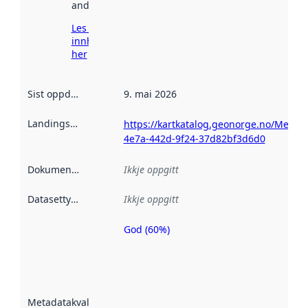
andre stader.
Les meir om
innhenting
her
Sist oppdatert
:
9. mai 2026
Landingsside
:
https://kartkatalog.geonorge.no/Metad
4e7a-442d-9f24-37d82bf3d6d0
Dokumentasjon
:
Ikkje oppgitt
Datasettype
:
Ikkje oppgitt
God (60%)
Metadatakvalitet
er ein indikator
på kor godt
datasettene er
beskrive ved
Metadatakvalitet
:
hjelp av