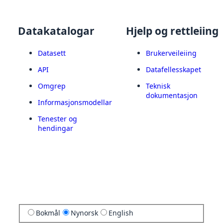
Datakatalogar
Hjelp og rettleiing
Datasett
Brukerveileiing
API
Datafellesskapet
Omgrep
Teknisk
dokumentasjon
Informasjonsmodellar
Tenester og
hendingar
Bokmål
Nynorsk
English