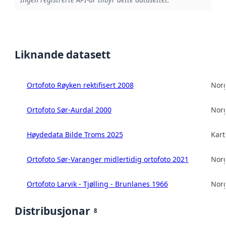
Liknande datasett
Ortofoto Røyken rektifisert 2008
Norg
Ortofoto Sør-Aurdal 2000
Norg
Høydedata Bilde Troms 2025
Kart
Ortofoto Sør-Varanger midlertidig ortofoto 2021
Norg
Ortofoto Larvik - Tjølling - Brunlanes 1966
Norg
Distribusjonar
8