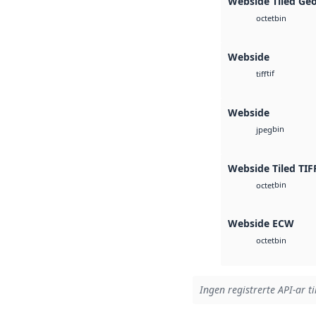
Webside Tiled Ge
bin
octet
Webside
tif
tiff
Webside
bin
jpeg
Webside Tiled TIF
bin
octet
Webside ECW
bin
octet
Ingen registrerte API-ar ti