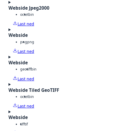
Webside Jpeg2000
octet
bin
Last ned
Webside
png
png
Last ned
Webside
geotiff
bin
Last ned
Webside Tiled GeoTIFF
octet
bin
Last ned
Webside
tiff
tif