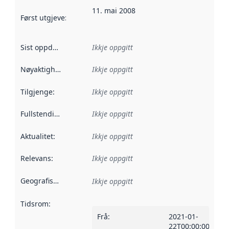
11. mai 2008
Først utgjeve
:
Denne datoen seier når dataa i dette datasettet 
Sist oppdatert
:
Ikkje oppgitt
Nøyaktigheit
:
Ikkje oppgitt
Tilgjenge
:
Ikkje oppgitt
Fullstendigheit
:
Ikkje oppgitt
Aktualitet
:
Ikkje oppgitt
Relevans
:
Ikkje oppgitt
Geografisk område
:
Ikkje oppgitt
Tidsrom
:
Frå
:
2021-01-
22T00:00:00Z