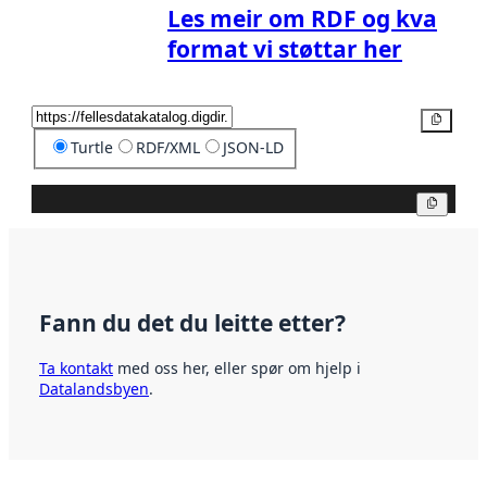
Les meir om RDF og kva
format vi støttar her
Kopier
Turtle
RDF/XML
JSON-LD
Kopier
Fann du det du leitte etter?
Ta kontakt
med oss her, eller spør om hjelp i
Datalandsbyen
.