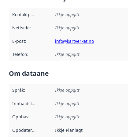
Kontaktpunkt
:
Ikkje oppgitt
Nettside
:
Ikkje oppgitt
E-post
:
info@kartverket.no
Telefon
:
Ikkje oppgitt
Om dataane
Språk
:
Ikkje oppgitt
Innhaldsleverandørar
Ikkje oppgitt
:
Opphav
:
Ikkje oppgitt
Oppdateringsfrekvens
Ikkje Planlagt
: