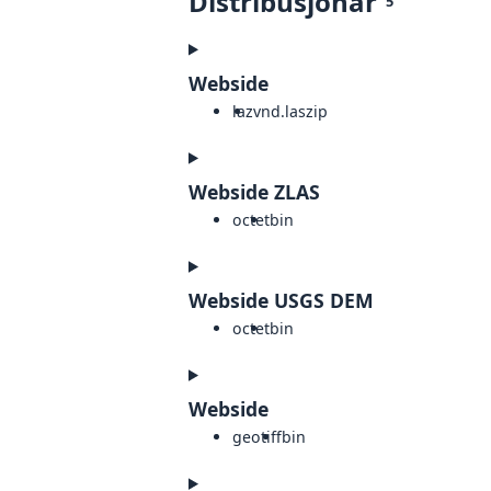
Distribusjonar
5
Webside
laz
vnd.laszip
Webside ZLAS
octet
bin
Webside USGS DEM
octet
bin
Webside
geotiff
bin