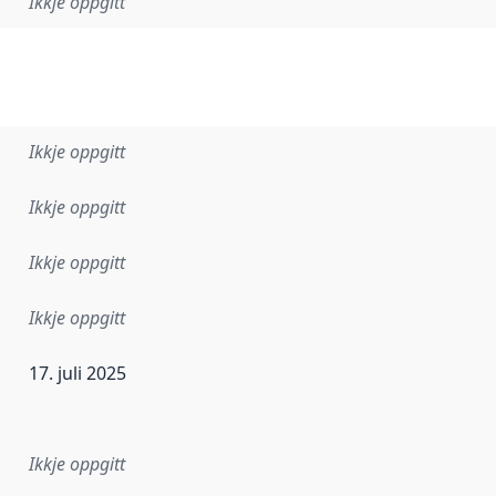
Ikkje oppgitt
Ikkje oppgitt
Ikkje oppgitt
Ikkje oppgitt
Ikkje oppgitt
17. juli 2025
r dataa i dette datasettet først blei utgitt. Det kan ha skje
Ikkje oppgitt