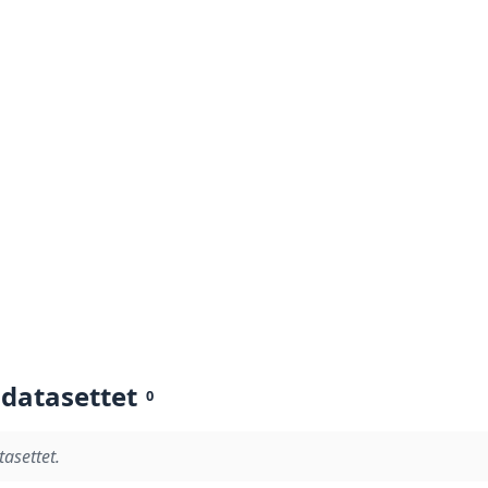
 datasettet
0
tasettet.