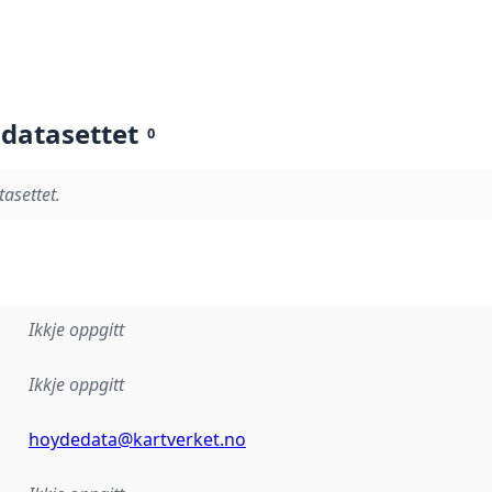
 datasettet
0
tasettet.
Ikkje oppgitt
Ikkje oppgitt
hoydedata@kartverket.no