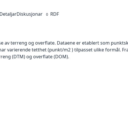
Detaljar
Diskusjonar
RDF
0
se av terreng og overflate. Dataene er etablert som punktsk
har varierende tetthet (punkt/m2 ) tilpasset ulike formål. F
rreng (DTM) og overflate (DOM).