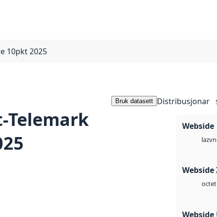
e 10pkt 2025
Distribusjonar
Bruk datasett
t-Telemark
Webside
025
vn
laz
Webside 
octet
Webside