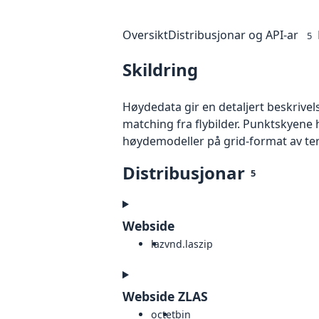
Oversikt
Distribusjonar og API-ar
5
Skildring
Høydedata gir en detaljert beskrivel
matching fra flybilder. Punktskyene 
høydemodeller på grid-format av te
Distribusjonar
5
Webside
laz
vnd.laszip
Webside ZLAS
octet
bin