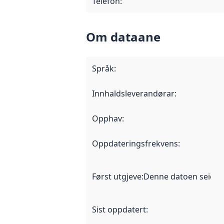
Telefon
:
Om dataane
Språk
:
Innhaldsleverandørar
:
Opphav
:
Oppdateringsfrekvens
:
Først utgjeve
:
Denne datoen seier nå
Sist oppdatert
: