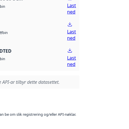
Last
bin
ned
Last
bin
ff
ned
 DTED
Last
bin
ned
 API-ar tilbyr dette datasettet.
n be om slik registrering og/eller API-nøklar.