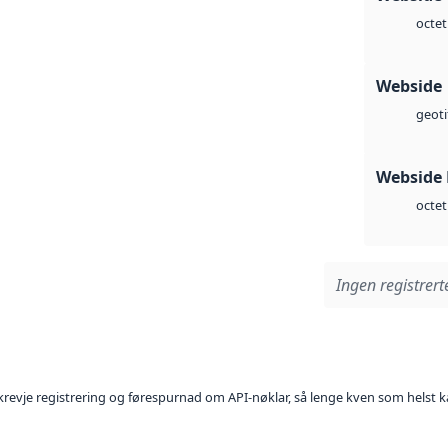
octet
Webside
geoti
Webside
octet
Ingen registrerte
l krevje registrering og førespurnad om API-nøklar, så lenge kven som helst ka