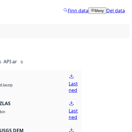
Finn data
Del data
Meny
API-ar
5
0
Last
d.laszip
ned
ZLAS
Last
bin
ned
 USGS DEM