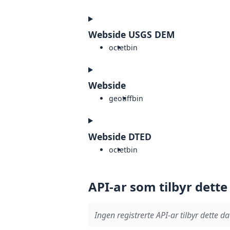
Webside USGS DEM
octet
bin
Webside
geotiff
bin
Webside DTED
octet
bin
API-ar som tilbyr dette
Ingen registrerte API-ar tilbyr dette da