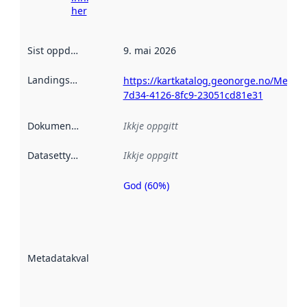
her
Sist oppdatert
:
9. mai 2026
Landingsside
:
https://kartkatalog.geonorge.no/Metad
7d34-4126-8fc9-23051cd81e31
Dokumentasjon
:
Ikkje oppgitt
Datasettype
:
Ikkje oppgitt
God (60%)
Metadatakvalitet
er ein indikator
på kor godt
datasettene er
beskrive ved
Metadatakvalitet
:
hjelp av
metadata.
Les meir om