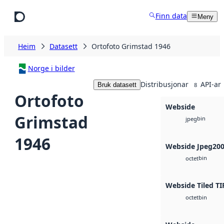
Hopp til hovudinnhald
Finn data
Meny
Heim
Datasett
Ortofoto Grimstad 1946
Norge i bilder
Distribusjonar
API-ar
Bruk datasett
8
Ortofoto
Webside
Grimstad
bin
jpeg
1946
Webside Jpeg20
bin
octet
Webside Tiled TI
bin
octet