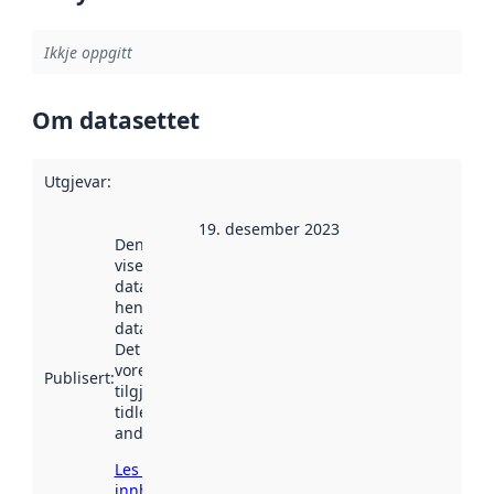
Ikkje oppgitt
Om datasettet
Utgjevar
:
19. desember 2023
Denne datoen
viser når
datasettet vart
henta inn av
data.norge.no.
Det kan ha
vore
Publisert
:
tilgjengeleg
tidlegare
andre stader.
Les meir om
innhenting