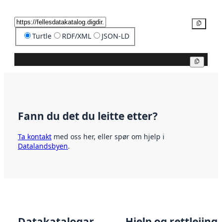
Kopier
Turtle
RDF/XML
JSON-LD
Kopier
Fann du det du leitte etter?
Ta kontakt
med oss her, eller spør om hjelp i
Datalandsbyen
.
Datakatalogar
Hjelp og rettleiing