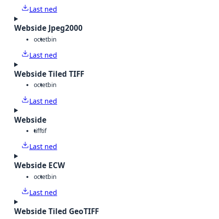
Last ned
Webside Jpeg2000
octet
bin
Last ned
Webside Tiled TIFF
octet
bin
Last ned
Webside
tiff
tif
Last ned
Webside ECW
octet
bin
Last ned
Webside Tiled GeoTIFF