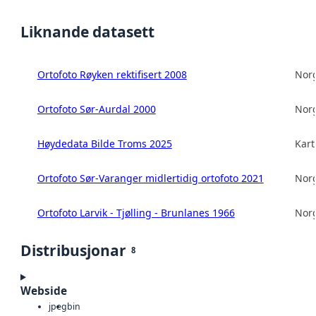
Liknande datasett
Ortofoto Røyken rektifisert 2008
Norg
Ortofoto Sør-Aurdal 2000
Norg
Høydedata Bilde Troms 2025
Kart
Ortofoto Sør-Varanger midlertidig ortofoto 2021
Norg
Ortofoto Larvik - Tjølling - Brunlanes 1966
Norg
Distribusjonar
8
Webside
jpeg
bin