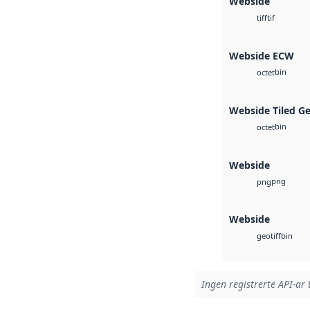
Webside
tif
tiff
Webside ECW
bin
octet
Webside Tiled G
bin
octet
Webside
png
png
Webside
bin
geotiff
Ingen registrerte API-ar 