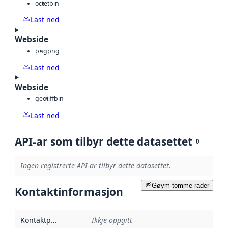
octet
bin
Last ned
Webside
png
png
Last ned
Webside
geotiff
bin
Last ned
API-ar som tilbyr dette datasettet
0
Ingen registrerte API-ar tilbyr dette datasettet.
Gøym tomme rader
Kontaktinformasjon
Kontaktpunkt
:
Ikkje oppgitt