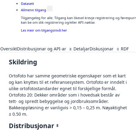
Datasett
Allmenn tilgang
Tilgjengeleg for alle. Tilgang kan likevel krevje registrering og førespu
kan be om slik registrering og/eller API-nøklar.
Les meir om tilgangsnivå her
Oversikt
Distribusjonar og API-ar
Detaljar
Diskusjonar
RDF
8
0
Skildring
Ortofoto har samme geometriske egenskaper som et kart
og kan knyttes til et referansesystem. Ortofoto er inndelt i
ulike ortofotostandarder egnet til forskjellige formål.
Ortofoto 20: Dekker områder som i hovedsak består av
tett- og spredt bebyggelse og jordbruksområder.
Bakkeoppløsning er vanligvis > 0,15 – 0,25 m. Nøyaktighet
± 0.50 m.
Distribusjonar
8