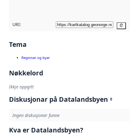
metadatakvalitet
her
URI:
Kopier
Tema
Regionar og byar
Nøkkelord
Ikkje oppgitt
Diskusjonar på Datalandsbyen
0
Ingen diskusjonar funne
Kva er Datalandsbyen?