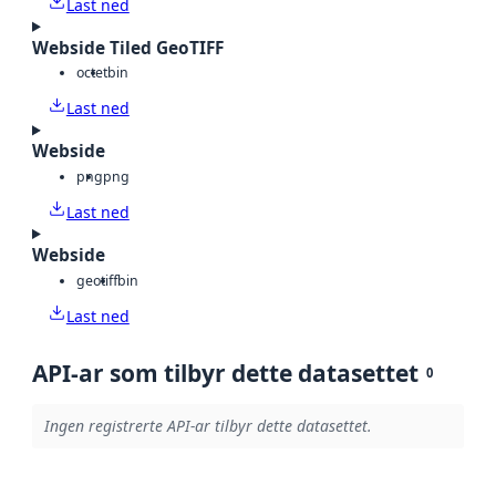
Last ned
Webside Tiled GeoTIFF
octet
bin
Last ned
Webside
png
png
Last ned
Webside
geotiff
bin
Last ned
API-ar som tilbyr dette datasettet
0
Ingen registrerte API-ar tilbyr dette datasettet.