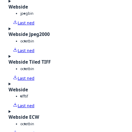
Webside
jpeg
bin
Last ned
Webside Jpeg2000
octet
bin
Last ned
Webside Tiled TIFF
octet
bin
Last ned
Webside
tiff
tif
Last ned
Webside ECW
octet
bin