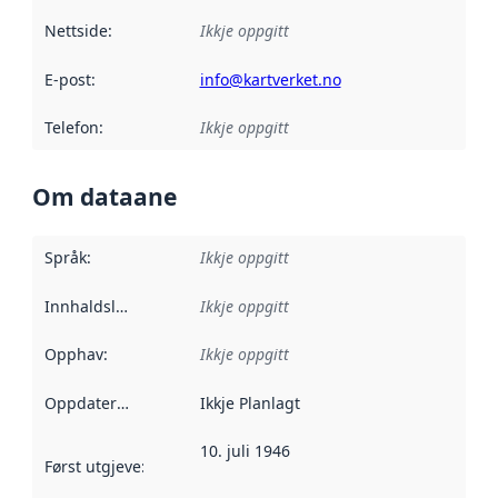
Nettside
:
Ikkje oppgitt
E-post
:
info@kartverket.no
Telefon
:
Ikkje oppgitt
Om dataane
Språk
:
Ikkje oppgitt
Innhaldsleverandørar
Ikkje oppgitt
:
Opphav
:
Ikkje oppgitt
Oppdateringsfrekvens
Ikkje Planlagt
:
10. juli 1946
Først utgjeve
:
Denne datoen seier når dataa i dette datasettet 