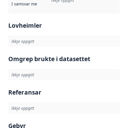
Ikkje oppgitt
I samsvar med
:
Referanse til ei implementeringsregel eller an
Lovheimler
Ikkje oppgitt
Omgrep brukte i datasettet
Ikkje oppgitt
Referansar
Ikkje oppgitt
Gebyr