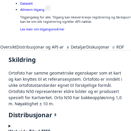
Datasett
Allmenn tilgang
Tilgjengeleg for alle. Tilgang kan likevel krevje registrering og førespu
kan be om slik registrering og/eller API-nøklar.
Les meir om tilgangsnivå her
Oversikt
Distribusjonar og API-ar
Detaljar
Diskusjonar
RDF
8
0
Skildring
Ortofoto har samme geometriske egenskaper som et kart
og kan knyttes til et referansesystem. Ortofoto er inndelt i
ulike ortofotostandarder egnet til forskjellige formål.
Ortofoto N50 representerer eldre bilder og er produsert
spesielt for Kartverket. Orto N50 har bakkeoppløsning 1,0
m. Nøyaktighet ± 10 m.
Distribusjonar
8