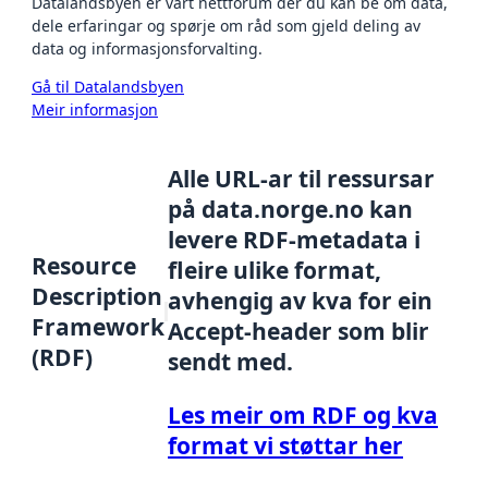
Datalandsbyen er vårt nettforum der du kan be om data,
dele erfaringar og spørje om råd som gjeld deling av
data og informasjonsforvalting.
Gå til Datalandsbyen
Meir informasjon
Alle URL-ar til ressursar
på data.norge.no kan
levere RDF-metadata i
Resource
fleire ulike format,
Description
avhengig av kva for ein
Framework
Accept-header som blir
(RDF)
sendt med.
Les meir om RDF og kva
format vi støttar her