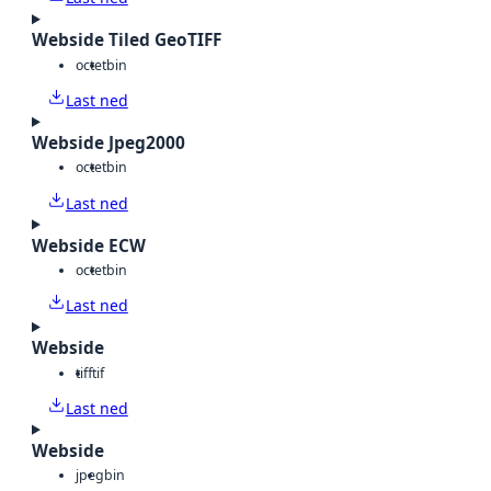
Webside Tiled GeoTIFF
octet
bin
Last ned
Webside Jpeg2000
octet
bin
Last ned
Webside ECW
octet
bin
Last ned
Webside
tiff
tif
Last ned
Webside
jpeg
bin