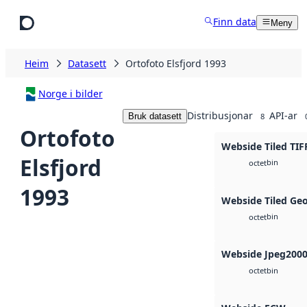
Hopp til hovudinnhald
Finn data
Meny
Heim
Datasett
Ortofoto Elsfjord 1993
Norge i bilder
Distribusjonar
API-ar
Bruk datasett
8
Ortofoto
Webside Tiled TIF
Elsfjord
bin
octet
1993
Webside Tiled Ge
bin
octet
Webside Jpeg200
bin
octet