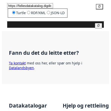
Kopier
Turtle
RDF/XML
JSON-LD
Kopier
Fann du det du leitte etter?
Ta kontakt
med oss her, eller spør om hjelp i
Datalandsbyen
.
Datakatalogar
Hjelp og rettleiing