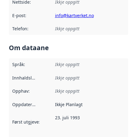
Nettside
:
Ikkje oppgitt
E-post
:
info@kartverket.no
Telefon
:
Ikkje oppgitt
Om dataane
Språk
:
Ikkje oppgitt
Innhaldsleverandørar
Ikkje oppgitt
:
Opphav
:
Ikkje oppgitt
Oppdateringsfrekvens
Ikkje Planlagt
:
23. juli 1993
Først utgjeve
:
Denne datoen seier når dataa i dette datasettet 