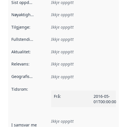
Sist oppdatert
:
Ikkje oppgitt
Nøyaktigheit
:
Ikkje oppgitt
Tilgjenge
:
Ikkje oppgitt
Fullstendigheit
:
Ikkje oppgitt
Aktualitet
:
Ikkje oppgitt
Relevans
:
Ikkje oppgitt
Geografisk område
:
Ikkje oppgitt
Tidsrom
:
Frå
:
2016-05-
01T00:00:00Z
Ikkje oppgitt
I samsvar med
:
Referanse til ei implementeringsregel eller an