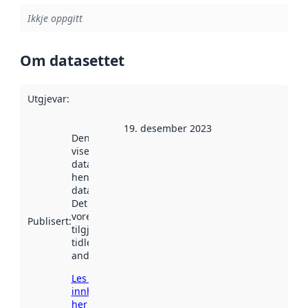
Ikkje oppgitt
Om datasettet
Utgjevar
:
19. desember 2023
Denne datoen
viser når
datasettet vart
henta inn av
data.norge.no.
Det kan ha
vore
Publisert
:
tilgjengeleg
tidlegare
andre stader.
Les meir om
innhenting
her