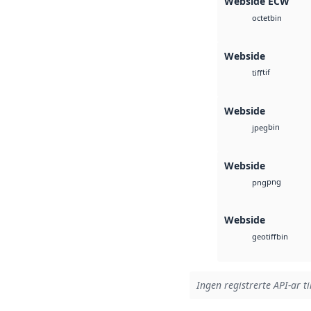
Webside ECW
bin
octet
Webside
tif
tiff
Webside
bin
jpeg
Webside
png
png
Webside
bin
geotiff
Ingen registrerte API-ar ti