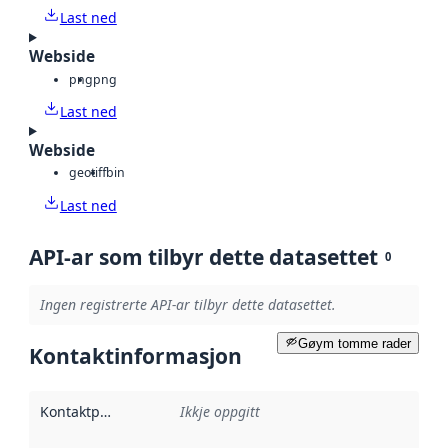
Last ned
Webside
png
png
Last ned
Webside
geotiff
bin
Last ned
API-ar som tilbyr dette datasettet
0
Ingen registrerte API-ar tilbyr dette datasettet.
Gøym tomme rader
Kontaktinformasjon
Kontaktpunkt
:
Ikkje oppgitt