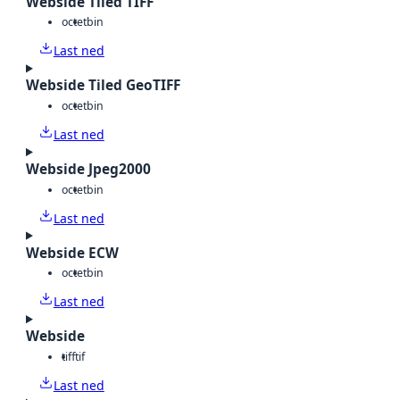
Webside Tiled TIFF
octet
bin
Last ned
Webside Tiled GeoTIFF
octet
bin
Last ned
Webside Jpeg2000
octet
bin
Last ned
Webside ECW
octet
bin
Last ned
Webside
tiff
tif
Last ned