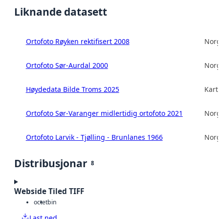
Liknande datasett
Ortofoto Røyken rektifisert 2008
Norg
Ortofoto Sør-Aurdal 2000
Norg
Høydedata Bilde Troms 2025
Kart
Ortofoto Sør-Varanger midlertidig ortofoto 2021
Norg
Ortofoto Larvik - Tjølling - Brunlanes 1966
Norg
Distribusjonar
8
Webside Tiled TIFF
octet
bin
Last ned