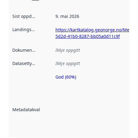
Sist oppdatert
:
9. mai 2026
Landingsside
:
https://kartkatalog.geonorge.no/Metad
5d2d-41b0-8287-bb05a0d11c9f
Dokumentasjon
:
Ikkje oppgitt
Datasettype
:
Ikkje oppgitt
God (60%)
Metadatakvalitet
er ein indikator
på kor godt
datasettene er
beskrive ved
Metadatakvalitet
:
hjelp av
metadata.
Les meir om
metadatakvalitet