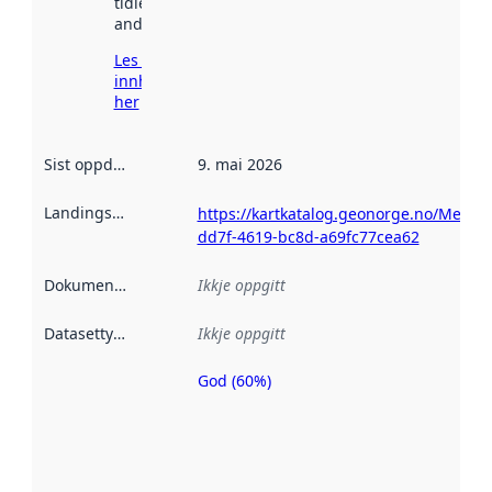
tidlegare
andre stader.
Les meir om
innhenting
her
Sist oppdatert
:
9. mai 2026
Landingsside
:
https://kartkatalog.geonorge.no/Metad
dd7f-4619-bc8d-a69fc77cea62
Dokumentasjon
:
Ikkje oppgitt
Datasettype
:
Ikkje oppgitt
God (60%)
Metadatakvalitet
er ein indikator
på kor godt
datasettene er
beskrive ved