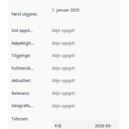
1. januar 2025
Først utgjeve
:
Denne datoen seier når dataa i dette datasettet 
Sist oppdatert
:
Ikkje oppgitt
Nøyaktigheit
:
Ikkje oppgitt
Tilgjenge
:
Ikkje oppgitt
Fullstendigheit
:
Ikkje oppgitt
Aktualitet
:
Ikkje oppgitt
Relevans
:
Ikkje oppgitt
Geografisk område
:
Ikkje oppgitt
Tidsrom
:
Frå
:
2026-03-