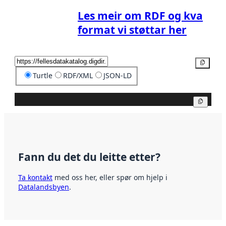
Les meir om RDF og kva
format vi støttar her
Kopier
Turtle
RDF/XML
JSON-LD
Kopier
Fann du det du leitte etter?
Ta kontakt
med oss her, eller spør om hjelp i
Datalandsbyen
.