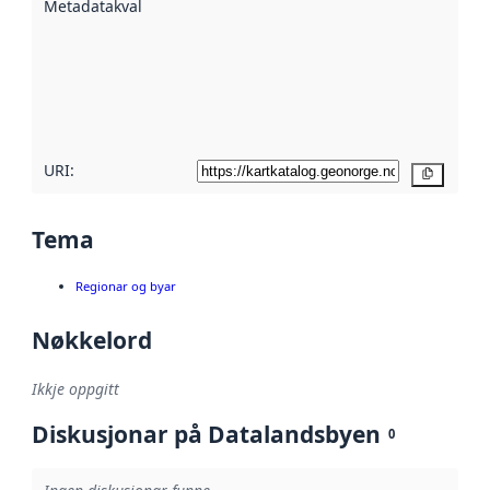
Metadatakvalitet
:
hjelp av
metadata.
Les meir om
metadatakvalitet
her
URI:
Kopier
Tema
Regionar og byar
Nøkkelord
Ikkje oppgitt
Diskusjonar på Datalandsbyen
0