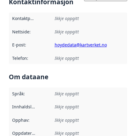
Kontaktinformasjon
Kontaktpunkt
:
Ikkje oppgitt
Nettside
:
Ikkje oppgitt
E-post
:
hoydedata@kartverket.no
Telefon
:
Ikkje oppgitt
Om dataane
Språk
:
Ikkje oppgitt
Innhaldsleverandørar
Ikkje oppgitt
:
Opphav
:
Ikkje oppgitt
Oppdateringsfrekvens
Ikkje oppgitt
: