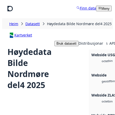
Hopp til hovudinnhald
Finn data
Meny
Heim
Datasett
Høydedata Bilde Nordmøre del4 2025
Kartverket
Distribusjonar
API
Bruk datasett
5
Høydedata
Webside US
Bilde
bin
octet
Nordmøre
Webside
bin
del4 2025
geotiff
Webside ZLA
bin
octet