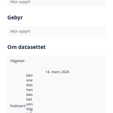
Ikkje oppgitt
Gebyr
Ikkje oppgitt
Om datasettet
Utgjevar
:
14. mars 2026
Denne datoen
viser når
datasettet vart
henta inn av
data.norge.no.
Det kan ha
vore
Publisert
:
tilgjengeleg