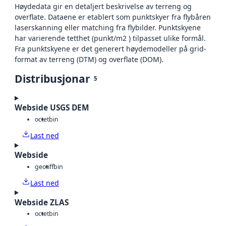
Høydedata gir en detaljert beskrivelse av terreng og
overflate. Dataene er etablert som punktskyer fra flybåren
laserskanning eller matching fra flybilder. Punktskyene
har varierende tetthet (punkt/m2 ) tilpasset ulike formål.
Fra punktskyene er det generert høydemodeller på grid-
format av terreng (DTM) og overflate (DOM).
Distribusjonar
5
Webside USGS DEM
octet
bin
Last ned
Webside
geotiff
bin
Last ned
Webside ZLAS
octet
bin