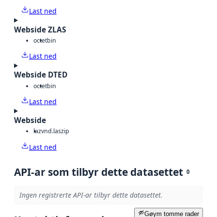
Last ned
Webside ZLAS
octet
bin
Last ned
Webside DTED
octet
bin
Last ned
Webside
laz
vnd.laszip
Last ned
API-ar som tilbyr dette datasettet
0
Ingen registrerte API-ar tilbyr dette datasettet.
Gøym tomme rader