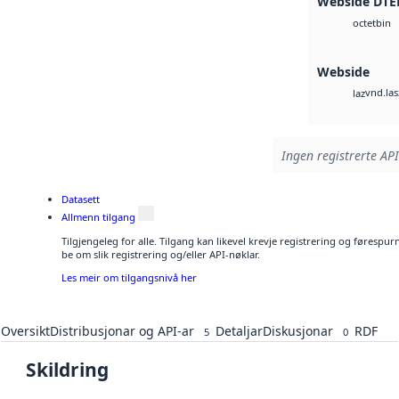
Webside DTE
bin
octet
Webside
vnd.las
laz
Ingen registrerte API
Datasett
Allmenn tilgang
Tilgjengeleg for alle. Tilgang kan likevel krevje registrering og førespu
be om slik registrering og/eller API-nøklar.
Les meir om tilgangsnivå her
Oversikt
Distribusjonar og API-ar
Detaljar
Diskusjonar
RDF
5
0
Skildring