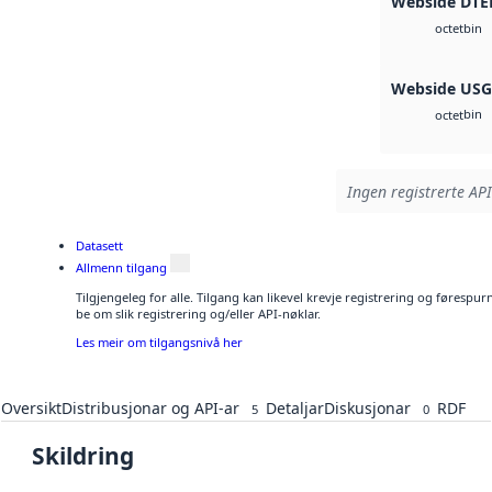
Webside DTE
bin
octet
Webside US
bin
octet
Ingen registrerte API
Datasett
Allmenn tilgang
Tilgjengeleg for alle. Tilgang kan likevel krevje registrering og førespu
be om slik registrering og/eller API-nøklar.
Les meir om tilgangsnivå her
Oversikt
Distribusjonar og API-ar
Detaljar
Diskusjonar
RDF
5
0
Skildring