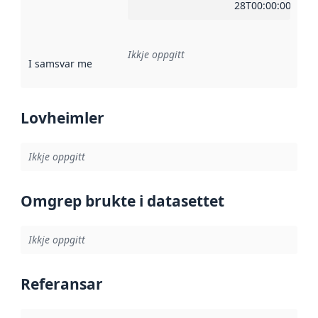
28T00:00:00Z
Ikkje oppgitt
I samsvar med
:
Referanse til ei implementeringsregel eller an
Lovheimler
Ikkje oppgitt
Omgrep brukte i datasettet
Ikkje oppgitt
Referansar