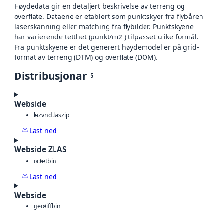
Høydedata gir en detaljert beskrivelse av terreng og
overflate. Dataene er etablert som punktskyer fra flybåren
laserskanning eller matching fra flybilder. Punktskyene
har varierende tetthet (punkt/m2 ) tilpasset ulike formål.
Fra punktskyene er det generert høydemodeller på grid-
format av terreng (DTM) og overflate (DOM).
Distribusjonar
5
Webside
laz
vnd.laszip
Last ned
Webside ZLAS
octet
bin
Last ned
Webside
geotiff
bin