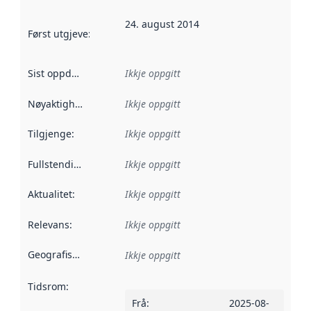
24. august 2014
Først utgjeve
:
Denne datoen seier når dataa i dette datasettet 
Sist oppdatert
:
Ikkje oppgitt
Nøyaktigheit
:
Ikkje oppgitt
Tilgjenge
:
Ikkje oppgitt
Fullstendigheit
:
Ikkje oppgitt
Aktualitet
:
Ikkje oppgitt
Relevans
:
Ikkje oppgitt
Geografisk område
:
Ikkje oppgitt
Tidsrom
:
Frå
:
2025-08-