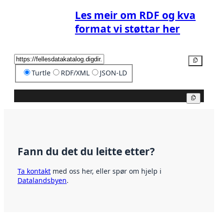
Les meir om RDF og kva
format vi støttar her
Kopier
Turtle
RDF/XML
JSON-LD
Kopier
Fann du det du leitte etter?
Ta kontakt
med oss her, eller spør om hjelp i
Datalandsbyen
.