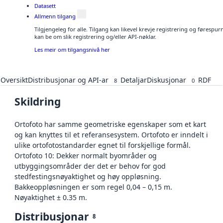
Datasett
Allmenn tilgang
Tilgjengeleg for alle. Tilgang kan likevel krevje registrering og førespu
kan be om slik registrering og/eller API-nøklar.
Les meir om tilgangsnivå her
Oversikt
Distribusjonar og API-ar
Detaljar
Diskusjonar
RDF
8
0
Skildring
Ortofoto har samme geometriske egenskaper som et kart
og kan knyttes til et referansesystem. Ortofoto er inndelt i
ulike ortofotostandarder egnet til forskjellige formål.
Ortofoto 10: Dekker normalt byområder og
utbyggingsområder der det er behov for god
stedfestingsnøyaktighet og høy oppløsning.
Bakkeoppløsningen er som regel 0,04 – 0,15 m.
Nøyaktighet ± 0.35 m.
Distribusjonar
8