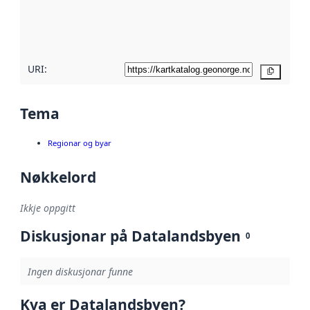
Les meir om
metadatakvalitet
her
URI:
Kopier
Tema
Regionar og byar
Nøkkelord
Ikkje oppgitt
Diskusjonar på Datalandsbyen
0
Ingen diskusjonar funne
Kva er Datalandsbyen?