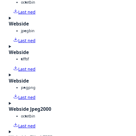
octet
bin
Last ned
Webside
jpeg
bin
Last ned
Webside
tiff
tif
Last ned
Webside
png
png
Last ned
Webside Jpeg2000
octet
bin
Last ned