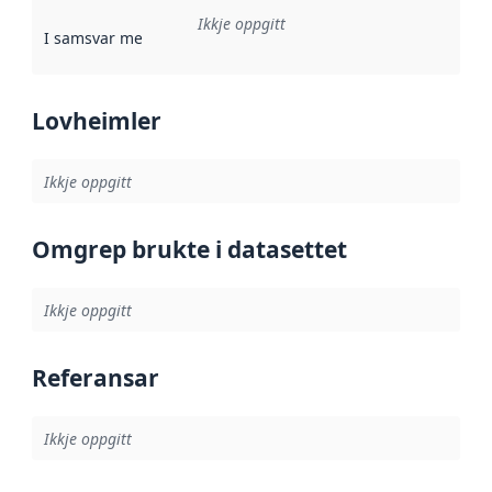
Ikkje oppgitt
I samsvar med
:
Referanse til ei implementeringsregel eller an
Lovheimler
Ikkje oppgitt
Omgrep brukte i datasettet
Ikkje oppgitt
Referansar
Ikkje oppgitt