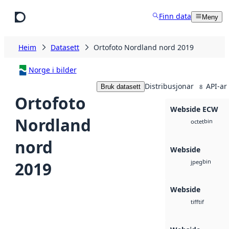
Hopp til hovudinnhald
Finn data
Meny
Heim
Datasett
Ortofoto Nordland nord 2019
Norge i bilder
Distribusjonar
API-ar
Bruk datasett
8
Ortofoto
Webside ECW
Nordland
bin
octet
nord
Webside
bin
2019
jpeg
Webside
tif
tiff