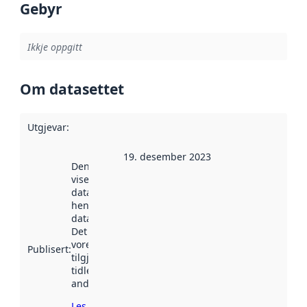
Gebyr
Ikkje oppgitt
Om datasettet
Utgjevar
:
19. desember 2023
Denne datoen
viser når
datasettet vart
henta inn av
data.norge.no.
Det kan ha
vore
Publisert
:
tilgjengeleg
tidlegare
andre stader.
Les meir om