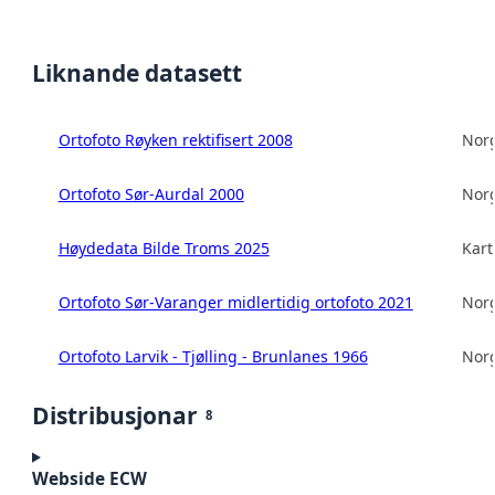
Liknande datasett
Ortofoto Røyken rektifisert 2008
Norg
Ortofoto Sør-Aurdal 2000
Norg
Høydedata Bilde Troms 2025
Kart
Ortofoto Sør-Varanger midlertidig ortofoto 2021
Norg
Ortofoto Larvik - Tjølling - Brunlanes 1966
Norg
Distribusjonar
8
Webside ECW