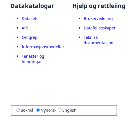
Datakatalogar
Hjelp og rettleiing
Datasett
Brukerveileiing
API
Datafellesskapet
Omgrep
Teknisk
dokumentasjon
Informasjonsmodellar
Tenester og
hendingar
Bokmål
Nynorsk
English