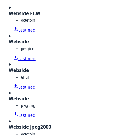
Webside ECW
octet
bin
Last ned
Webside
jpeg
bin
Last ned
Webside
tiff
tif
Last ned
Webside
png
png
Last ned
Webside Jpeg2000
octet
bin