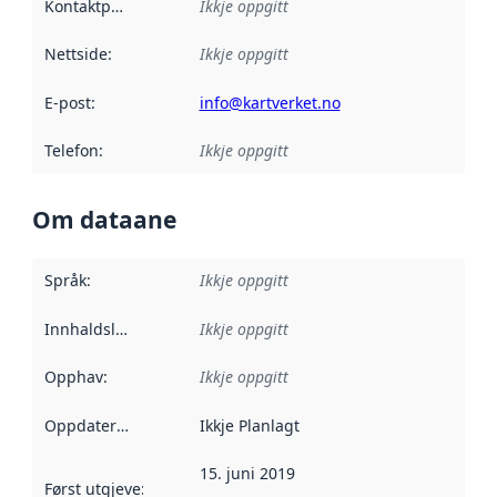
Kontaktpunkt
:
Ikkje oppgitt
Nettside
:
Ikkje oppgitt
E-post
:
info@kartverket.no
Telefon
:
Ikkje oppgitt
Om dataane
Språk
:
Ikkje oppgitt
Innhaldsleverandørar
Ikkje oppgitt
:
Opphav
:
Ikkje oppgitt
Oppdateringsfrekvens
Ikkje Planlagt
:
15. juni 2019
Først utgjeve
:
Denne datoen seier når dataa i dette datasettet 