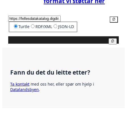
format vi støttar her
Kopier
Turtle
RDF/XML
JSON-LD
Kopier
Fann du det du leitte etter?
Ta kontakt
med oss her, eller spør om hjelp i
Datalandsbyen
.