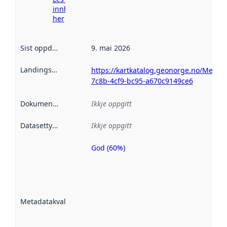
innhenting
her
Sist oppdatert
:
9. mai 2026
Landingsside
:
https://kartkatalog.geonorge.no/Metad
7c8b-4cf9-bc95-a670c9149ce6
Dokumentasjon
:
Ikkje oppgitt
Datasettype
:
Ikkje oppgitt
God (60%)
Metadatakvalitet
er ein indikator
på kor godt
datasettene er
beskrive ved
Metadatakvalitet
:
hjelp av
metadata.