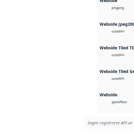
Webside
png
png
Webside Jpeg20
bin
octet
Webside Tiled TI
bin
octet
Webside Tiled G
bin
octet
Webside
bin
geotiff
Ingen registrerte API-ar 