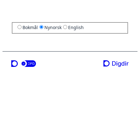
Bokmål
Nynorsk
English
ei teneste frå