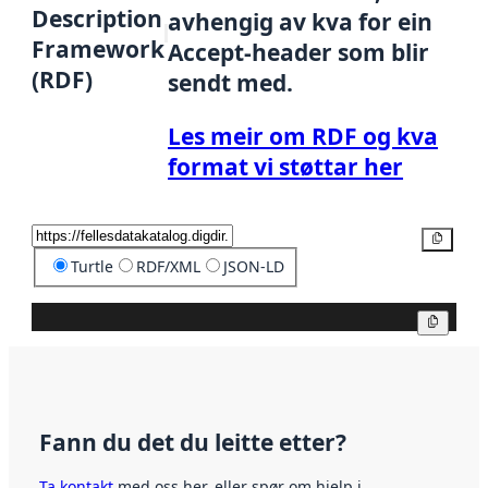
Description
avhengig av kva for ein
Framework
Accept-header som blir
(RDF)
sendt med.
Les meir om RDF og kva
format vi støttar her
Kopier
Turtle
RDF/XML
JSON-LD
Kopier
Fann du det du leitte etter?
Ta kontakt
med oss her, eller spør om hjelp i