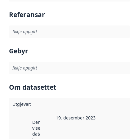
Referansar
Ikkje oppgitt
Gebyr
Ikkje oppgitt
Om datasettet
Utgjevar
:
19. desember 2023
Denne datoen
viser når
datasettet vart