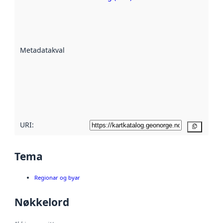
Metadatakvalitet
er ein indikator
på kor godt
datasettene er
beskrive ved
Metadatakvalitet
:
hjelp av
metadata.
Les meir om
metadatakvalitet
her
URI:
Kopier
Tema
Regionar og byar
Nøkkelord