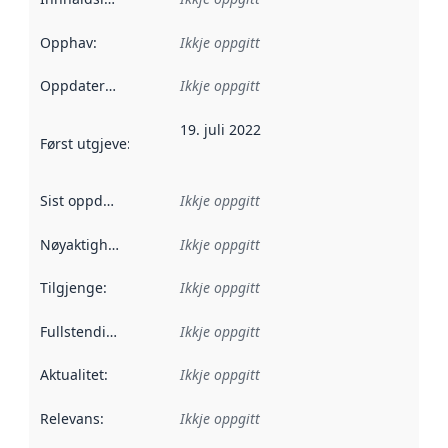
Opphav
:
Ikkje oppgitt
Oppdateringsfrekvens
Ikkje oppgitt
:
19. juli 2022
Først utgjeve
:
Denne datoen seier når dataa i dette datasettet 
Sist oppdatert
:
Ikkje oppgitt
Nøyaktigheit
:
Ikkje oppgitt
Tilgjenge
:
Ikkje oppgitt
Fullstendigheit
:
Ikkje oppgitt
Aktualitet
:
Ikkje oppgitt
Relevans
:
Ikkje oppgitt