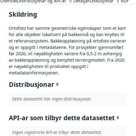
Oversikt
Distribusjonar og API-ar
Detaljar
Diskusjonar
RDF
0
0
Skildring
Ortofoto har samme geometriske egenskaper som et kart
for alle objekter lokalisert på bakkenivå og kan knyttes til
et referansesystem. Bakkeoppløsning på ortofoto varierer
og er oppgitt i metadataene. For prosjekter gjennomført
før 2020, vil nøyaktigheten variere fra 0,5-2 m avhengig
av bakkeoppløsning og benyttet terrengmodell. Fra 2020
er nøyaktigheten til produktet oppgitt i
metadatainformasjonen.
Distribusjonar
0
Dette datasettet har ingen distribusjonar.
API-ar som tilbyr dette datasettet
0
Ingen registrerte API-ar tilbyr dette datasettet.