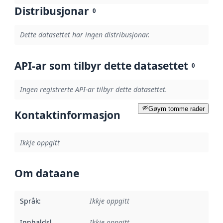
Distribusjonar
0
Dette datasettet har ingen distribusjonar.
API-ar som tilbyr dette datasettet
0
Ingen registrerte API-ar tilbyr dette datasettet.
Gøym tomme rader
Kontaktinformasjon
Ikkje oppgitt
Om dataane
Språk
:
Ikkje oppgitt
Innhaldsleverandørar
Ikkje oppgitt
: