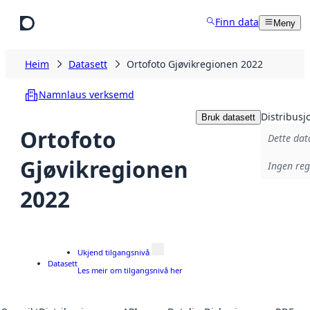
Hopp til hovudinnhald
Finn data
Meny
Heim
Datasett
Ortofoto Gjøvikregionen 2022
Namnlaus verksemd
Distribusj
Bruk datasett
Ortofoto
Dette dat
Gjøvikregionen
Ingen regi
2022
Ukjend tilgangsnivå
Datasett
Les meir om tilgangsnivå her