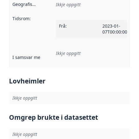
Geografisk område
:
Ikkje oppgitt
Tidsrom
:
Frå
:
2023-01-
07T00:00:00Z
Ikkje oppgitt
I samsvar med
:
Referanse til ei implementeringsregel eller an
Lovheimler
Ikkje oppgitt
Omgrep brukte i datasettet
Ikkje oppgitt