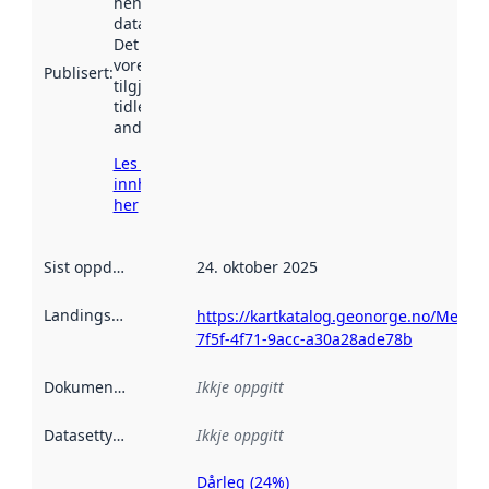
henta inn av
data.norge.no.
Det kan ha
vore
Publisert
:
tilgjengeleg
tidlegare
andre stader.
Les meir om
innhenting
her
Sist oppdatert
:
24. oktober 2025
Landingsside
:
https://kartkatalog.geonorge.no/Metada
7f5f-4f71-9acc-a30a28ade78b
Dokumentasjon
:
Ikkje oppgitt
Datasettype
:
Ikkje oppgitt
Dårleg (24%)