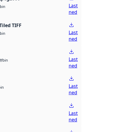
Last
bin
ned
Tiled TIFF
Last
bin
ned
Last
bin
ff
ned
Last
bin
ned
Last
ned