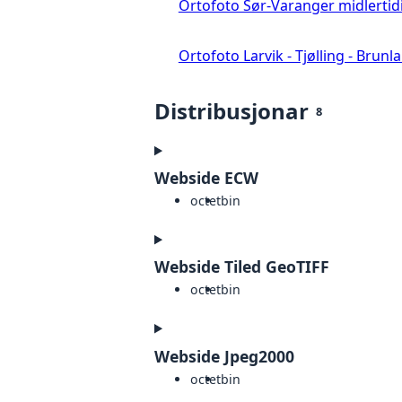
Ortofoto Sør-Varanger midlertid
Ortofoto Larvik - Tjølling - Brunl
Distribusjonar
8
Webside ECW
octet
bin
Webside Tiled GeoTIFF
octet
bin
Webside Jpeg2000
octet
bin