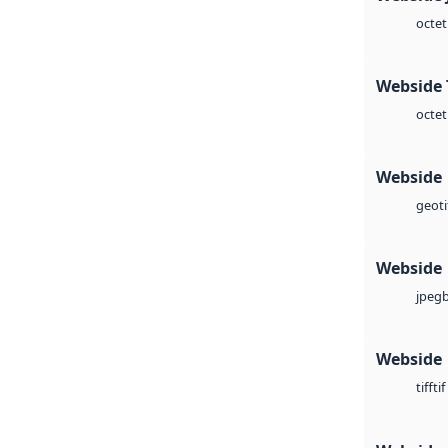
octet
Webside 
octet
Webside
geoti
Webside
jpeg
Webside
tif
tiff