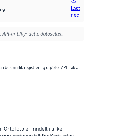
Last
ng
ned
 API-ar tilbyr dette datasettet.
n be om slik registrering og/eller API-nøklar.
Ortofoto er inndelt i ulike
produsert spesielt for Kartverket.