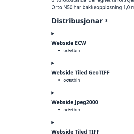
Orto N50 har bakkeoppløsning 1,0 m
Distribusjonar
8
Webside ECW
octet
bin
Webside Tiled GeoTIFF
octet
bin
Webside Jpeg2000
octet
bin
Webside Tiled TIFF