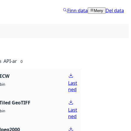
Finn data
Del data
Meny
API-ar
8
0
 ECW
Last
bin
ned
Tiled GeoTIFF
Last
bin
ned
Jpeg2000