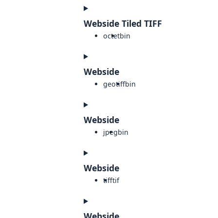
Webside Tiled TIFF
octet
bin
Webside
geotiff
bin
Webside
jpeg
bin
Webside
tiff
tif
Webside