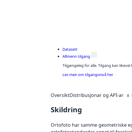
Datasett
Allmenn tilgang
Tilgjengeleg for alle. Tilgang kan likeve
Les meir om tilgangsnivå her
Oversikt
Distribusjonar og API-ar
8
Skildring
Ortofoto har samme geometriske egen
ortofotostandarder egnet til forskje