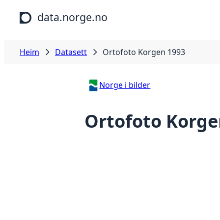
Hopp til hovudinnhald
data.norge.no
Heim
Datasett
Ortofoto Korgen 1993
Norge i bilder
Ortofoto Korge