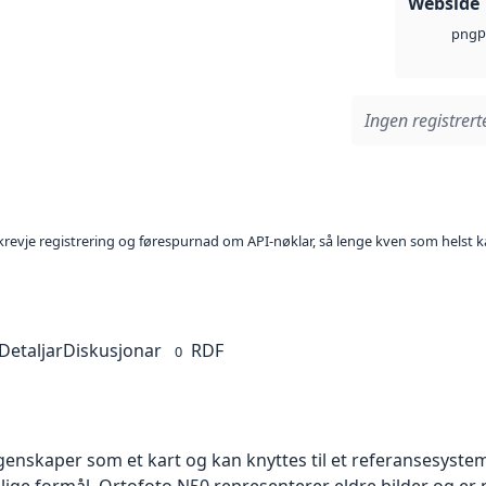
Webside
p
png
Ingen registrerte
l krevje registrering og førespurnad om API-nøklar, så lenge kven som helst ka
Detaljar
Diskusjonar
RDF
0
skaper som et kart og kan knyttes til et referansesystem. 
llige formål. Ortofoto N50 representerer eldre bilder og er 