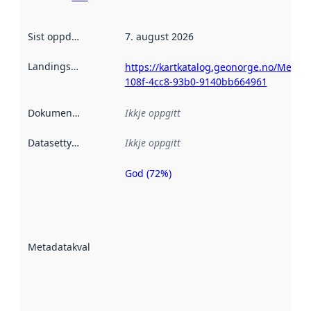
Sist oppdatert
:
7. august 2026
Landingsside
:
https://kartkatalog.geonorge.no/Metad
108f-4cc8-93b0-9140bb664961
Dokumentasjon
:
Ikkje oppgitt
Datasettype
:
Ikkje oppgitt
God (72%)
Metadatakvalitet
er ein indikator
på kor godt
datasettene er
beskrive ved
Metadatakvalitet
:
hjelp av
metadata.
Les meir om
metadatakvalitet