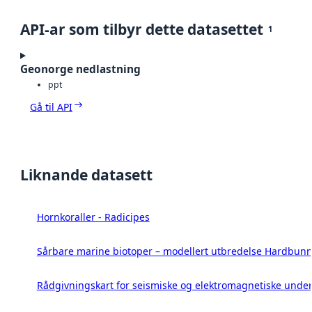
API-ar som tilbyr dette datasettet
1
Geonorge nedlastning
ppt
Gå til API
Liknande datasett
Hornkoraller - Radicipes
Sårbare marine biotoper – modellert utbredelse Hardbunn
Rådgivningskart for seismiske og elektromagnetiske under