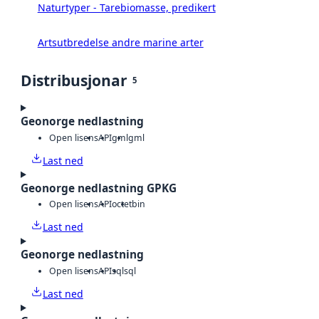
Naturtyper - Tarebiomasse, predikert
Artsutbredelse andre marine arter
Distribusjonar
5
Geonorge nedlastning
Open lisens
API
gml
gml
Last ned
Geonorge nedlastning GPKG
Open lisens
API
octet
bin
Last ned
Geonorge nedlastning
Open lisens
API
sql
sql
Last ned