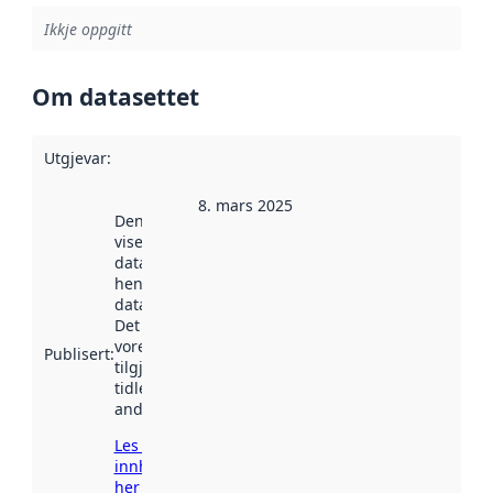
Ikkje oppgitt
Om datasettet
Utgjevar
:
8. mars 2025
Denne datoen
viser når
datasettet vart
henta inn av
data.norge.no.
Det kan ha
vore
Publisert
:
tilgjengeleg
tidlegare
andre stader.
Les meir om
innhenting
her