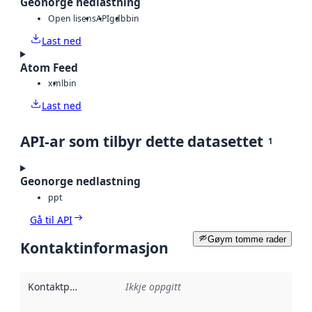
Geonorge nedlastning
Open lisens
API
gdb
bin
Last ned
Atom Feed
xml
bin
Last ned
API-ar som tilbyr dette datasettet
1
Geonorge nedlastning
ppt
Gå til API
Gøym tomme rader
Kontaktinformasjon
Kontaktpunkt
:
Ikkje oppgitt