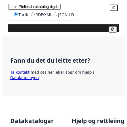
Kopier
Turtle
RDF/XML
JSON-LD
Kopier
Fann du det du leitte etter?
Ta kontakt
med oss her, eller spør om hjelp i
Datalandsbyen
.
Datakatalogar
Hjelp og rettleiing