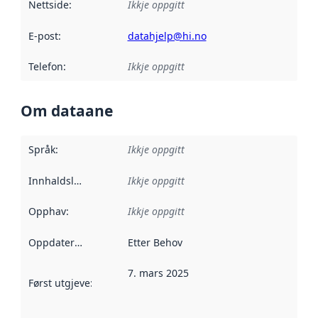
Nettside
:
Ikkje oppgitt
E-post
:
datahjelp@hi.no
Telefon
:
Ikkje oppgitt
Om dataane
Språk
:
Ikkje oppgitt
Innhaldsleverandørar
Ikkje oppgitt
:
Opphav
:
Ikkje oppgitt
Oppdateringsfrekvens
Etter Behov
:
7. mars 2025
Først utgjeve
:
Denne datoen seier når dataa i dette datasettet 