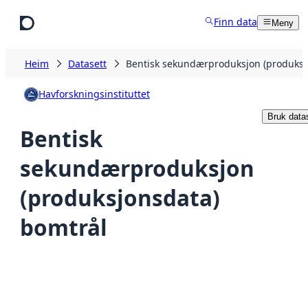
Hopp til hovudinnhald
Finn data
Meny
Heim
Datasett
Bentisk sekundærproduksjon (produksj
Havforskningsinstituttet
Bruk data
Bentisk
sekundærproduksjon
(produksjonsdata)
bomtrål