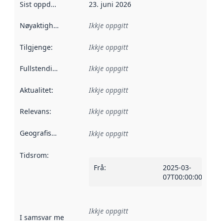
Sist oppdatert
:
23. juni 2026
Nøyaktigheit
:
Ikkje oppgitt
Tilgjenge
:
Ikkje oppgitt
Fullstendigheit
:
Ikkje oppgitt
Aktualitet
:
Ikkje oppgitt
Relevans
:
Ikkje oppgitt
Geografisk område
:
Ikkje oppgitt
Tidsrom
:
Frå
:
2025-03-
07T00:00:00Z
Ikkje oppgitt
I samsvar med
:
Referanse til ei implementeringsregel eller an