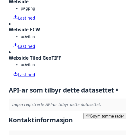
Webside
png
png
Last ned
Webside ECW
octet
bin
Last ned
Webside Tiled GeoTIFF
octet
bin
Last ned
API-ar som tilbyr dette datasettet
0
Ingen registrerte API-ar tilbyr dette datasettet.
Gøym tomme rader
Kontaktinformasjon