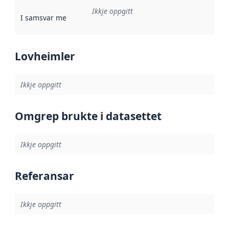
Ikkje oppgitt
I samsvar med
:
Referanse til ei implementeringsregel eller an
Lovheimler
Ikkje oppgitt
Omgrep brukte i datasettet
Ikkje oppgitt
Referansar
Ikkje oppgitt