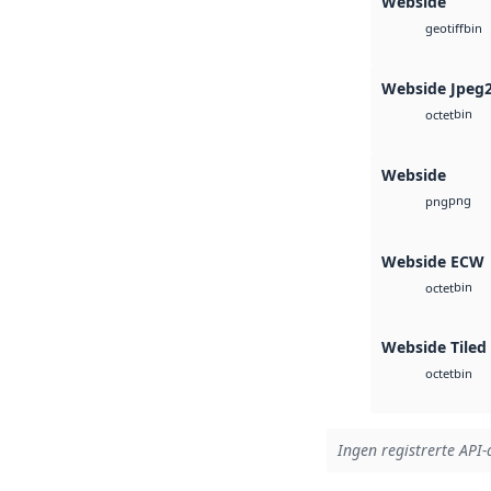
Webside
bin
geotiff
Webside Jpeg
bin
octet
Webside
png
png
Webside ECW
bin
octet
Webside Tiled
bin
octet
Ingen registrerte API-a