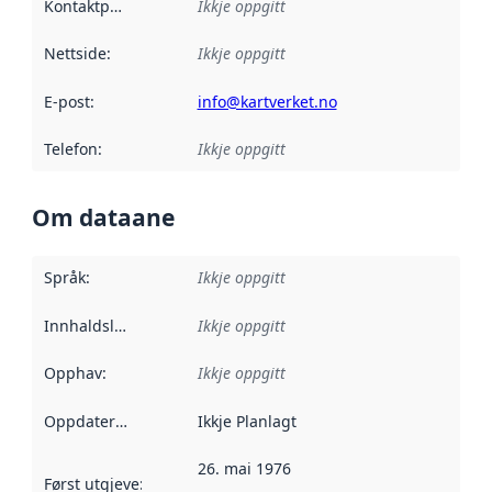
Kontaktpunkt
:
Ikkje oppgitt
Nettside
:
Ikkje oppgitt
E-post
:
info@kartverket.no
Telefon
:
Ikkje oppgitt
Om dataane
Språk
:
Ikkje oppgitt
Innhaldsleverandørar
Ikkje oppgitt
:
Opphav
:
Ikkje oppgitt
Oppdateringsfrekvens
Ikkje Planlagt
:
26. mai 1976
Først utgjeve
:
Denne datoen seier når dataa i dette datasettet 