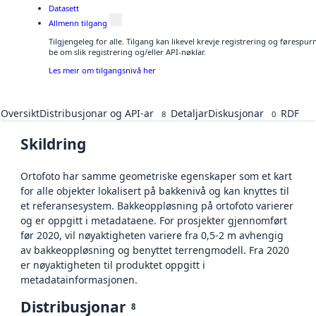
Datasett
Allmenn tilgang
Tilgjengeleg for alle. Tilgang kan likevel krevje registrering og førespu
be om slik registrering og/eller API-nøklar.
Les meir om tilgangsnivå her
Oversikt
Distribusjonar og API-ar
Detaljar
Diskusjonar
RDF
8
0
Skildring
Ortofoto har samme geometriske egenskaper som et kart
for alle objekter lokalisert på bakkenivå og kan knyttes til
et referansesystem. Bakkeoppløsning på ortofoto varierer
og er oppgitt i metadataene. For prosjekter gjennomført
før 2020, vil nøyaktigheten variere fra 0,5-2 m avhengig
av bakkeoppløsning og benyttet terrengmodell. Fra 2020
er nøyaktigheten til produktet oppgitt i
metadatainformasjonen.
Distribusjonar
8