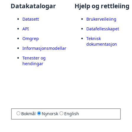
Datakatalogar
Hjelp og rettleiing
Datasett
Brukerveileiing
API
Datafellesskapet
Omgrep
Teknisk
dokumentasjon
Informasjonsmodellar
Tenester og
hendingar
Bokmål
Nynorsk
English