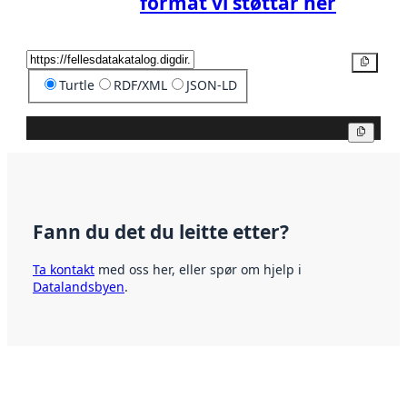
format vi støttar her
Kopier
Turtle
RDF/XML
JSON-LD
Kopier
Fann du det du leitte etter?
Ta kontakt
med oss her, eller spør om hjelp i
Datalandsbyen
.