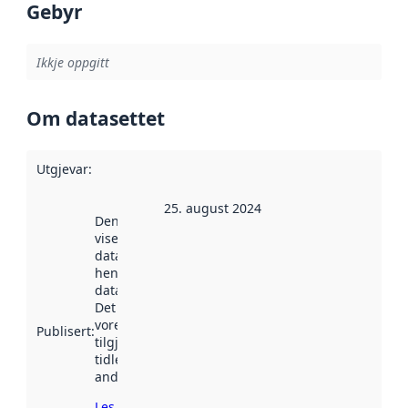
Gebyr
Ikkje oppgitt
Om datasettet
Utgjevar
:
25. august 2024
Denne datoen
viser når
datasettet vart
henta inn av
data.norge.no.
Det kan ha
vore
Publisert
:
tilgjengeleg
tidlegare
andre stader.
Les meir om