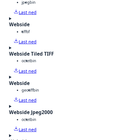
jpeg
bin
Last ned
Webside
tiff
tif
Last ned
Webside Tiled TIFF
octet
bin
Last ned
Webside
geotiff
bin
Last ned
Webside Jpeg2000
octet
bin
Last ned