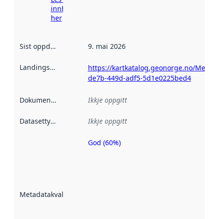
innhenting
her
Sist oppdatert
:
9. mai 2026
Landingsside
:
https://kartkatalog.geonorge.no/Metad
de7b-449d-adf5-5d1e0225bed4
Dokumentasjon
:
Ikkje oppgitt
Datasettype
:
Ikkje oppgitt
God (60%)
Metadatakvalitet
er ein indikator
på kor godt
datasettene er
beskrive ved
Metadatakvalitet
:
hjelp av
metadata.