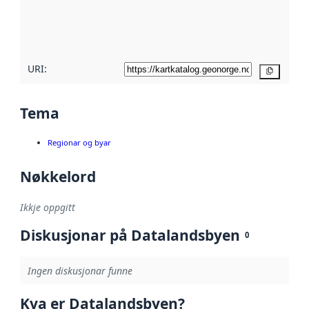
Les meir om
metadatakvalitet
her
URI:
Kopier
Tema
Regionar og byar
Nøkkelord
Ikkje oppgitt
Diskusjonar på Datalandsbyen
0
Ingen diskusjonar funne
Kva er Datalandsbyen?