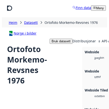
Hopp til hovudinnhald
Finn data
Meny
Heim
Datasett
Ortofoto Morkemo-Revsnes 1976
Norge i bilder
Distribusjonar
API-
Bruk datasett
8
Ortofoto
Webside
Morkemo-
bin
jpeg
Revsnes
Webside
tif
1976
tiff
Webside Tiled
bin
octet