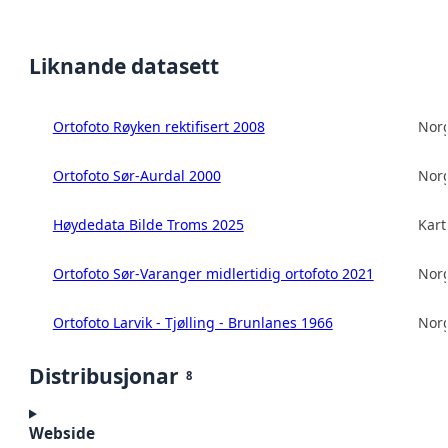
Liknande datasett
Ortofoto Røyken rektifisert 2008
Norg
Ortofoto Sør-Aurdal 2000
Norg
Høydedata Bilde Troms 2025
Kart
Ortofoto Sør-Varanger midlertidig ortofoto 2021
Norg
Ortofoto Larvik - Tjølling - Brunlanes 1966
Norg
Distribusjonar
8
Webside