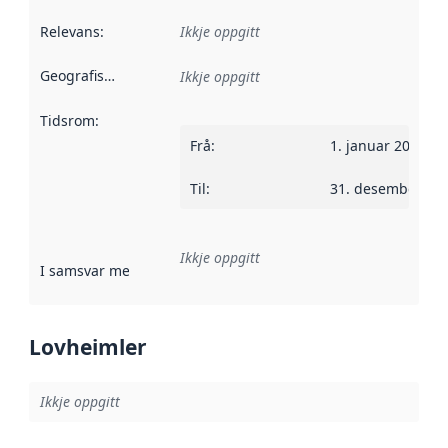
Relevans
:
Ikkje oppgitt
Geografisk område
:
Ikkje oppgitt
Tidsrom
:
Frå
:
1. januar 2015
Til
:
31. desember 20
Ikkje oppgitt
I samsvar med
:
Referanse til ei implementeringsregel eller an
Lovheimler
Ikkje oppgitt