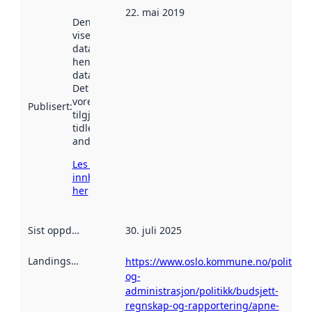
22. mai 2019
Denne datoen
viser når
datasettet vart
henta inn av
data.norge.no.
Det kan ha
vore
Publisert
:
tilgjengeleg
tidlegare
andre stader.
Les meir om
innhenting
her
Sist oppdatert
:
30. juli 2025
Landingsside
:
https://www.oslo.kommune.no/politikk-
og-
administrasjon/politikk/budsjett-
regnskap-og-rapportering/apne-