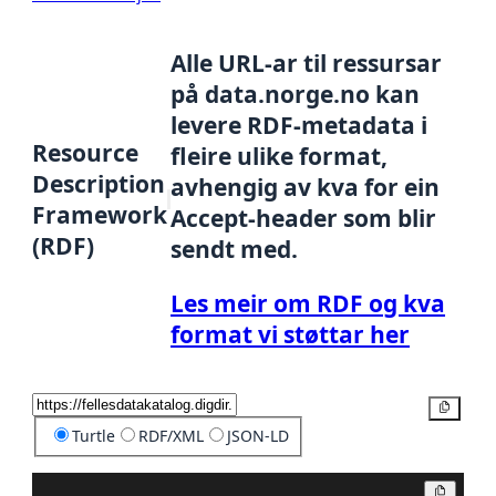
Alle URL-ar til ressursar
på data.norge.no kan
levere RDF-metadata i
Resource
fleire ulike format,
Description
avhengig av kva for ein
Framework
Accept-header som blir
(RDF)
sendt med.
Les meir om RDF og kva
format vi støttar her
Kopier
Turtle
RDF/XML
JSON-LD
Kopier