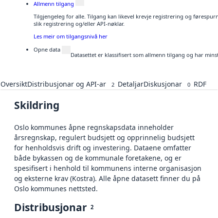
Allmenn tilgang
Tilgjengeleg for alle. Tilgang kan likevel krevje registrering og føresp
slik registrering og/eller API-nøklar.
Les meir om tilgangsnivå her
Opne data
Datasettet er klassifisert som allmenn tilgang og har mins
Oversikt
Distribusjonar og API-ar
Detaljar
Diskusjonar
RDF
2
0
Skildring
Oslo kommunes åpne regnskapsdata inneholder
årsregnskap, regulert budsjett og opprinnelig budsjett
for henholdsvis drift og investering. Dataene omfatter
både bykassen og de kommunale foretakene, og er
spesifisert i henhold til kommunens interne organisasjon
og eksterne krav (Kostra). Alle åpne datasett finner du på
Oslo kommunes nettsted.
Distribusjonar
2