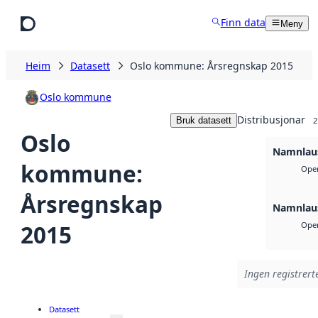
Hopp til hovudinnhald
Finn data
Meny
Heim
Datasett
Oslo kommune: Årsregnskap 2015
Oslo kommune
Distribusjonar
Bruk datasett
2
Oslo
Namnlaus
kommune:
Open
Årsregnskap
Namnlaus
2015
Open
Ingen registrerte
Datasett