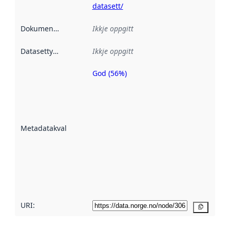
datasett/
Dokumentasjon
:
Ikkje oppgitt
Datasettype
:
Ikkje oppgitt
God (56%)
Metadatakvalitet
er ein indikator
på kor godt
datasettene er
beskrive ved
Metadatakvalitet
:
hjelp av
metadata.
Les meir om
metadatakvalitet
her
URI:
Kopier