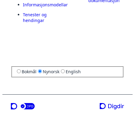
dokumentasjon
Informasjonsmodellar
Tenester og
hendingar
Bokmål
Nynorsk
English
ei teneste frå