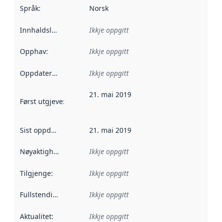
Språk
:
Norsk
Innhaldsleverandørar
Ikkje oppgitt
:
Opphav
:
Ikkje oppgitt
Oppdateringsfrekvens
Ikkje oppgitt
:
21. mai 2019
Først utgjeve
:
Denne datoen seier når dataa i dette datasettet 
Sist oppdatert
:
21. mai 2019
Nøyaktigheit
:
Ikkje oppgitt
Tilgjenge
:
Ikkje oppgitt
Fullstendigheit
:
Ikkje oppgitt
Aktualitet
:
Ikkje oppgitt