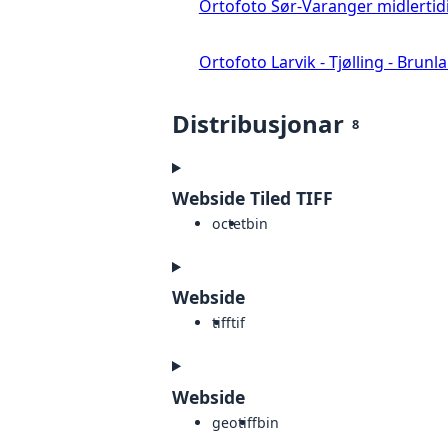
Ortofoto Sør-Varanger midlertid
Ortofoto Larvik - Tjølling - Brunl
Distribusjonar
8
Webside Tiled TIFF
octet
bin
Webside
tiff
tif
Webside
geotiff
bin