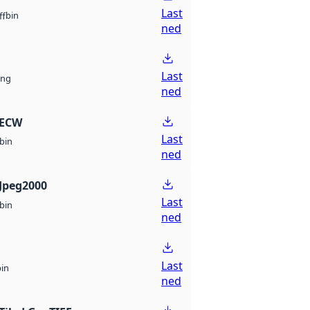
Last
bin
ff
ned
Last
ng
ned
 ECW
Last
bin
ned
Jpeg2000
Last
bin
ned
Last
bin
ned