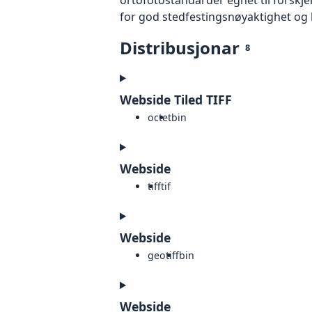
for god stedfestingsnøyaktighet og 
Distribusjonar
8
Webside Tiled TIFF
octet
bin
Webside
tiff
tif
Webside
geotiff
bin
Webside