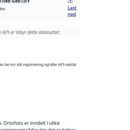
Tiled GeoTIFF
Last
bin
ned
 API-ar tilbyr dette datasettet.
n be om slik registrering og/eller API-nøklar.
Ortofoto er inndelt i ulike
utbyggingsområder der det er behov