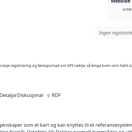
Webside 
octet
Ingen registrerte
l krevje registrering og førespurnad om API-nøklar, så lenge kven som helst ka
Detaljar
Diskusjonar
RDF
0
skaper som et kart og kan knyttes til et referansesystem. 
ellige formål. Ortofoto 10: Dekker normalt byområder og 