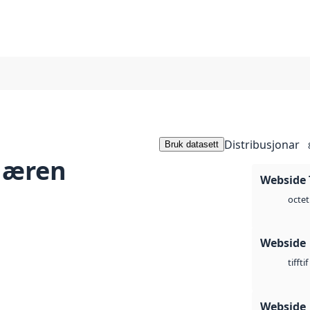
Distribusjonar
Bruk datasett
Jæren
Webside 
octet
Webside
tif
tiff
Webside