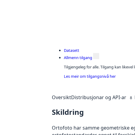
Datasett
Allmenn tilgang
Tilgjengeleg for alle. Tilgang kan likeve
Les meir om tilgangsnivå her
Oversikt
Distribusjonar og API-ar
8
Skildring
Ortofoto har samme geometriske egen
ortofotostandarder egnet til forskj