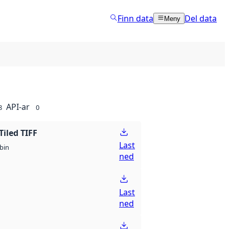
Finn data
Del data
Meny
API-ar
8
0
Tiled TIFF
Last
bin
ned
Last
ned