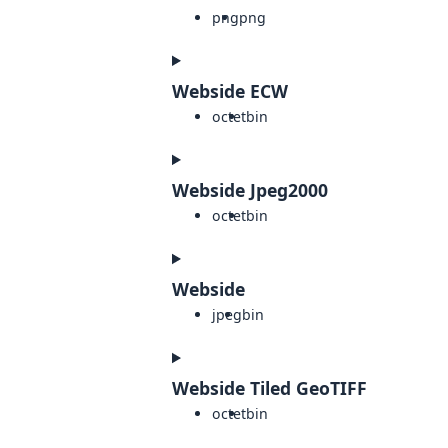
png
png
Webside ECW
octet
bin
Webside Jpeg2000
octet
bin
Webside
jpeg
bin
Webside Tiled GeoTIFF
octet
bin