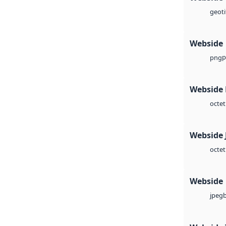
geoti
Webside
p
png
Webside
octet
Webside 
octet
Webside
jpeg