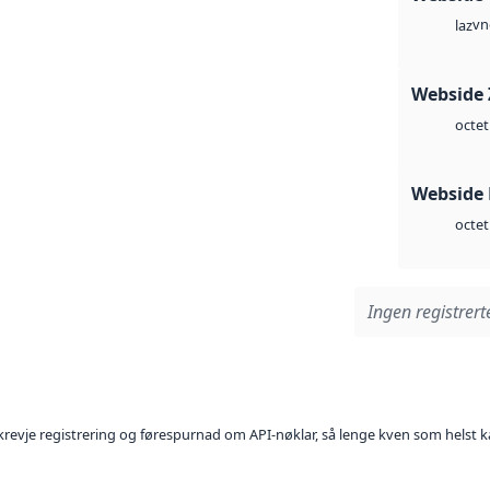
vn
laz
Webside 
octet
Webside
octet
Ingen registrerte
l krevje registrering og førespurnad om API-nøklar, så lenge kven som helst ka