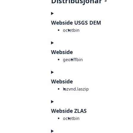
Distribusjonar
5
Webside USGS DEM
octet
bin
Webside
geotiff
bin
Webside
laz
vnd.laszip
Webside ZLAS
octet
bin