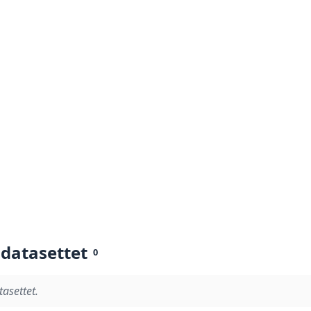
 datasettet
0
tasettet.