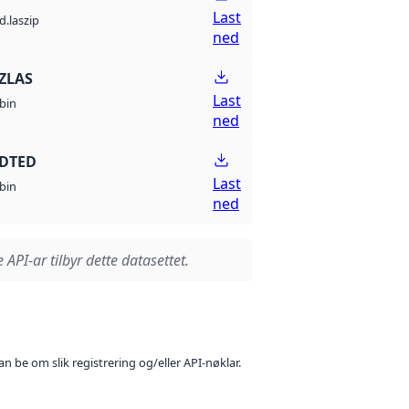
Last
d.laszip
ned
ZLAS
Last
bin
ned
 DTED
Last
bin
ned
 API-ar tilbyr dette datasettet.
n be om slik registrering og/eller API-nøklar.