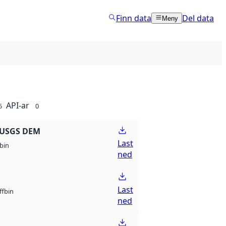
Finn data
Del data
Meny
API-ar
5
0
 USGS DEM
Last
bin
ned
Last
bin
ff
ned