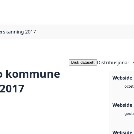
rskanning 2017
Distribusjonar
Bruk datasett
lo kommune
Webside
 2017
octet
Webside
geoti
Webside