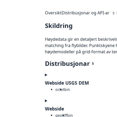
Oversikt
Distribusjonar og API-ar
5
Skildring
Høydedata gir en detaljert beskrivel
matching fra flybilder. Punktskyene 
høydemodeller på grid-format av te
Distribusjonar
5
Webside USGS DEM
octet
bin
Webside
geotiff
bin