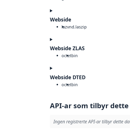
Webside
laz
vnd.laszip
Webside ZLAS
octet
bin
Webside DTED
octet
bin
API-ar som tilbyr dette
Ingen registrerte API-ar tilbyr dette da