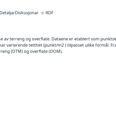
Detaljar
Diskusjonar
RDF
0
se av terreng og overflate. Dataene er etablert som punktsk
har varierende tetthet (punkt/m2 ) tilpasset ulike formål. F
rreng (DTM) og overflate (DOM).