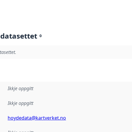
 datasettet
0
tasettet.
Ikkje oppgitt
Ikkje oppgitt
hoydedata@kartverket.no