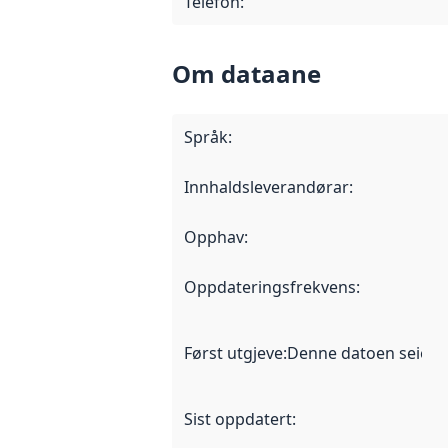
Telefon
:
Om dataane
Språk
:
Innhaldsleverandørar
:
Opphav
:
Oppdateringsfrekvens
:
Først utgjeve
:
Denne datoen seier nå
Sist oppdatert
: