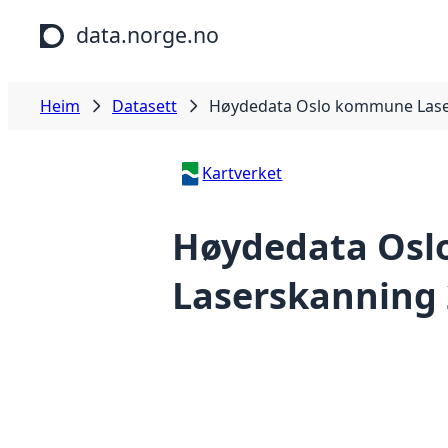
Hopp til hovudinnhald
data.norge.no
Heim
Datasett
Høydedata Oslo kommune Lase
Kartverket
Høydedata Os
Laserskanning