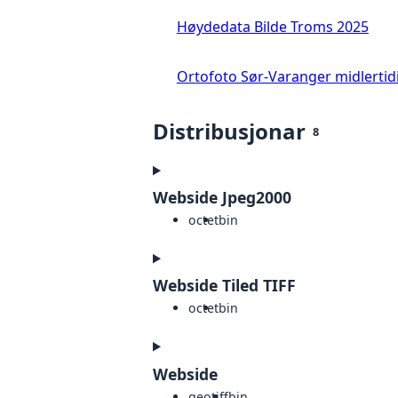
Høydedata Bilde Troms 2025
Ortofoto Sør-Varanger midlertid
Distribusjonar
8
Webside Jpeg2000
octet
bin
Webside Tiled TIFF
octet
bin
Webside
geotiff
bin