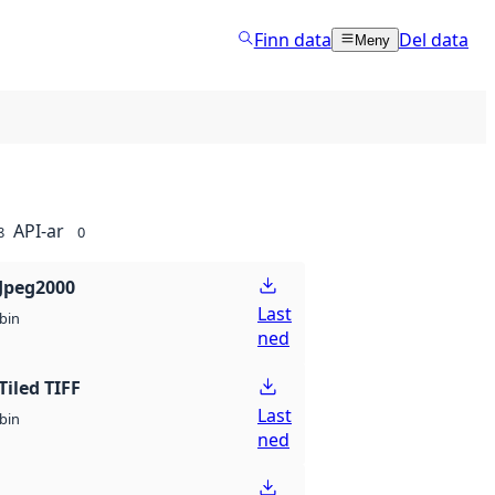
Finn data
Del data
Meny
API-ar
8
0
Jpeg2000
Last
bin
ned
Tiled TIFF
Last
bin
ned