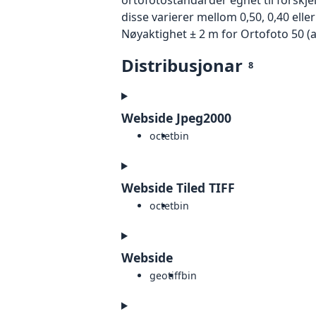
disse varierer mellom 0,50, 0,40 ell
Nøyaktighet ± 2 m for Ortofoto 50 (
Distribusjonar
8
Webside Jpeg2000
octet
bin
Webside Tiled TIFF
octet
bin
Webside
geotiff
bin