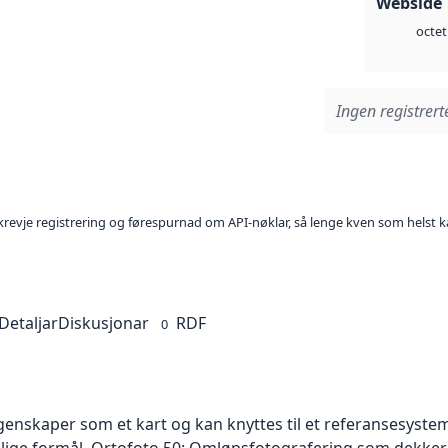
Webside 
octet
Ingen registrerte
l krevje registrering og førespurnad om API-nøklar, så lenge kven som helst ka
Detaljar
Diskusjonar
RDF
0
skaper som et kart og kan knyttes til et referansesystem. 
ellige formål. Ortofoto 50: Omløpsfotografering som dekke