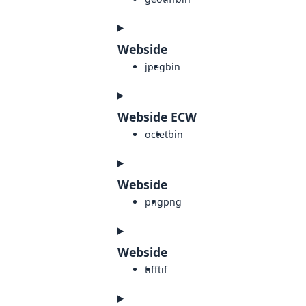
Webside
jpeg
bin
Webside ECW
octet
bin
Webside
png
png
Webside
tiff
tif