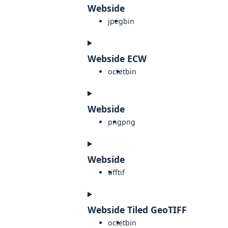
Webside
jpeg
bin
Webside ECW
octet
bin
Webside
png
png
Webside
tiff
tif
Webside Tiled GeoTIFF
octet
bin