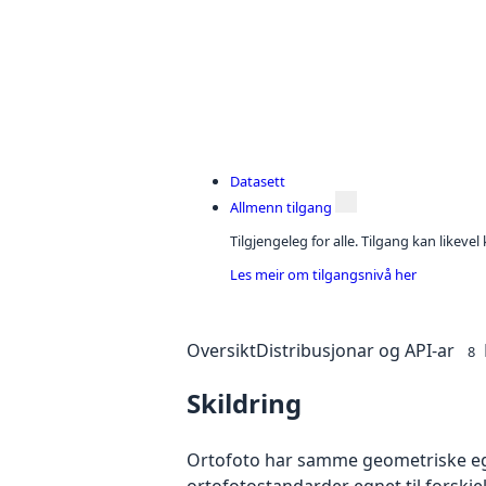
Datasett
Allmenn tilgang
Tilgjengeleg for alle. Tilgang kan likeve
Les meir om tilgangsnivå her
Oversikt
Distribusjonar og API-ar
8
Skildring
Ortofoto har samme geometriske egen
ortofotostandarder egnet til forskj