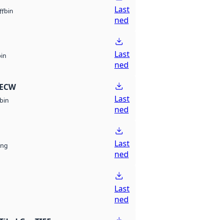
Last
bin
ff
ned
Last
bin
ned
 ECW
Last
bin
ned
Last
ng
ned
Last
ned