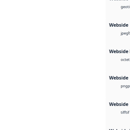
geoti
Webside
jpeg
Webside
octet
Webside
p
png
Webside
tif
tiff