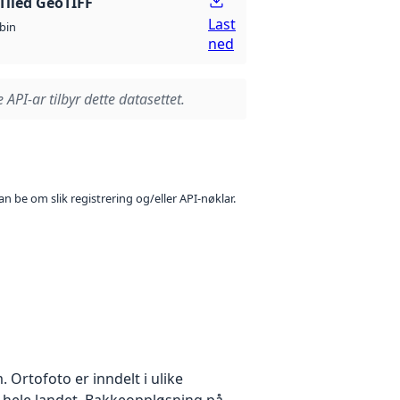
Tiled GeoTIFF
Last
bin
ned
 API-ar tilbyr dette datasettet.
n be om slik registrering og/eller API-nøklar.
Ortofoto er inndelt i ulike
r hele landet. Bakkeoppløsning på