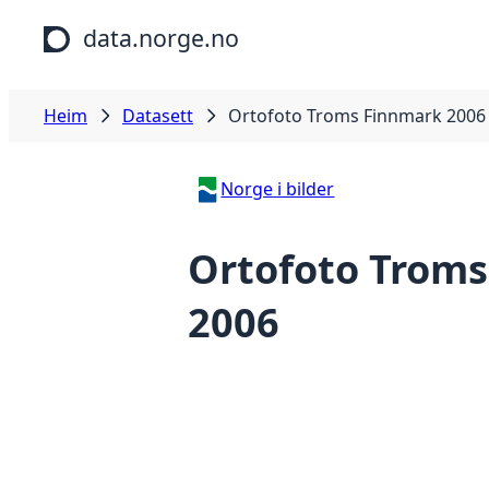
Hopp til hovudinnhald
data.norge.no
Heim
Datasett
Ortofoto Troms Finnmark 2006
Norge i bilder
Ortofoto Trom
2006