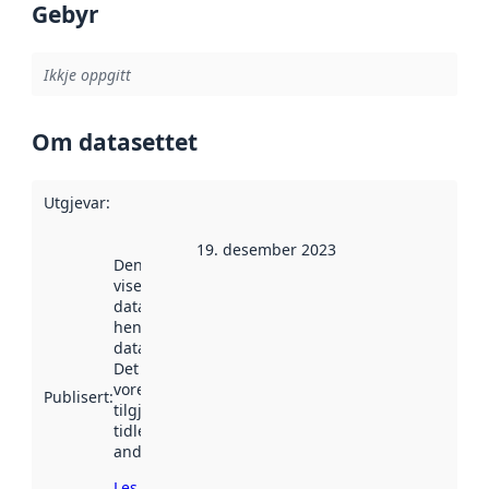
Gebyr
Ikkje oppgitt
Om datasettet
Utgjevar
:
19. desember 2023
Denne datoen
viser når
datasettet vart
henta inn av
data.norge.no.
Det kan ha
vore
Publisert
:
tilgjengeleg
tidlegare
andre stader.
Les meir om