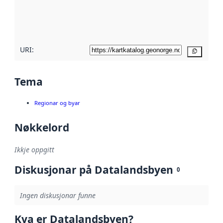
Les meir om
metadatakvalitet
her
URI:
Kopier
Tema
Regionar og byar
Nøkkelord
Ikkje oppgitt
Diskusjonar på Datalandsbyen
0
Ingen diskusjonar funne
Kva er Datalandsbyen?