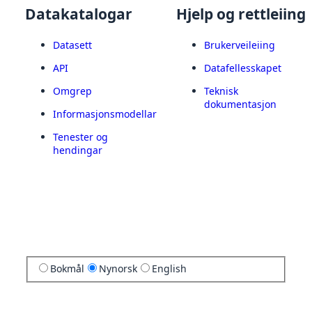
Datakatalogar
Hjelp og rettleiing
Datasett
Brukerveileiing
API
Datafellesskapet
Omgrep
Teknisk
dokumentasjon
Informasjonsmodellar
Tenester og
hendingar
Bokmål
Nynorsk
English