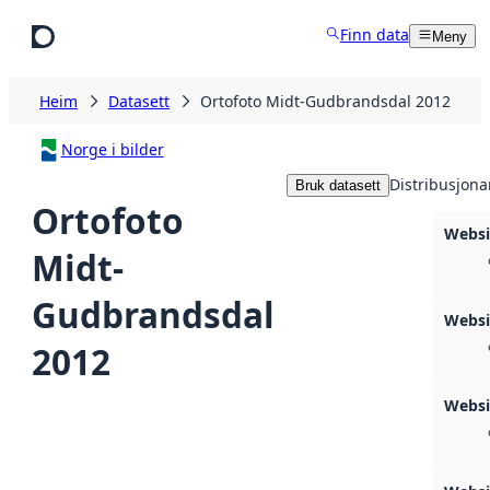
Hopp til hovudinnhald
Finn data
Meny
Heim
Datasett
Ortofoto Midt-Gudbrandsdal 2012
Norge i bilder
Distribusjona
Bruk datasett
Ortofoto
Webs
Midt-
Gudbrandsdal
Websi
2012
Websi