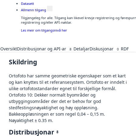
Datasett
Allmenn tilgang
Tilgjengeleg for alle. Tilgang kan likevel krevje registrering og førespu
registrering og/eller API-nøklar.
Les meir om tilgangsnivå her
Oversikt
Distribusjonar og API-ar
Detaljar
Diskusjonar
RDF
8
0
Skildring
Ortofoto har samme geometriske egenskaper som et kart
og kan knyttes til et referansesystem. Ortofoto er inndelt i
ulike ortofotostandarder egnet til forskjellige formål.
Ortofoto 10: Dekker normalt byområder og
utbyggingsområder der det er behov for god
stedfestingsnøyaktighet og høy oppløsning.
Bakkeoppløsningen er som regel 0,04 – 0,15 m.
Nøyaktighet ± 0.35 m.
Distribusjonar
8