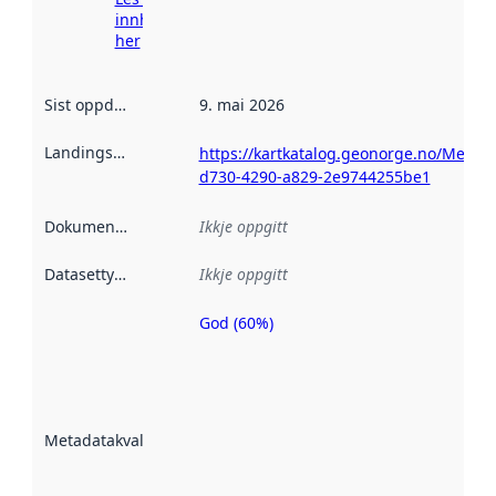
innhenting
her
Sist oppdatert
:
9. mai 2026
Landingsside
:
https://kartkatalog.geonorge.no/Metad
d730-4290-a829-2e9744255be1
Dokumentasjon
:
Ikkje oppgitt
Datasettype
:
Ikkje oppgitt
God (60%)
Metadatakvalitet
er ein indikator
på kor godt
datasettene er
beskrive ved
Metadatakvalitet
:
hjelp av
metadata.