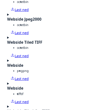
octet
bin
Last ned
Webside Jpeg2000
octet
bin
Last ned
Webside Tiled TIFF
octet
bin
Last ned
Webside
png
png
Last ned
Webside
tiff
tif
Last ned