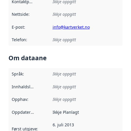
Kontaktpunkt
:
Ikkje oppgitt
Nettside
:
Ikkje oppgitt
E-post
:
info@kartverket.no
Telefon
:
Ikkje oppgitt
Om dataane
Språk
:
Ikkje oppgitt
Innhaldsleverandørar
Ikkje oppgitt
:
Opphav
:
Ikkje oppgitt
Oppdateringsfrekvens
Ikkje Planlagt
:
6. juli 2013
Først utgjeve
:
Denne datoen seier når dataa i dette datasettet 