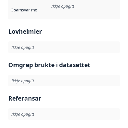
Ikkje oppgitt
I samsvar med
:
Referanse til ei implementeringsregel eller an
Lovheimler
Ikkje oppgitt
Omgrep brukte i datasettet
Ikkje oppgitt
Referansar
Ikkje oppgitt