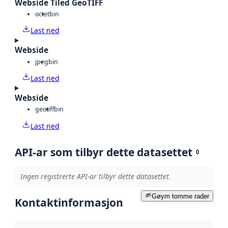
Webside Tiled GeoTIFF
octet
bin
Last ned
Webside
jpeg
bin
Last ned
Webside
geotiff
bin
Last ned
API-ar som tilbyr dette datasettet
0
Ingen registrerte API-ar tilbyr dette datasettet.
Gøym tomme rader
Kontaktinformasjon