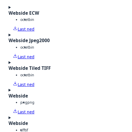
Webside ECW
octet
bin
Last ned
Webside Jpeg2000
octet
bin
Last ned
Webside Tiled TIFF
octet
bin
Last ned
Webside
png
png
Last ned
Webside
tiff
tif