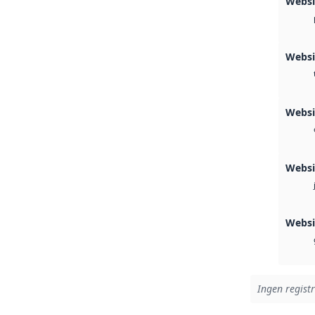
Webs
Webs
Websi
Webs
Webs
Ingen registr