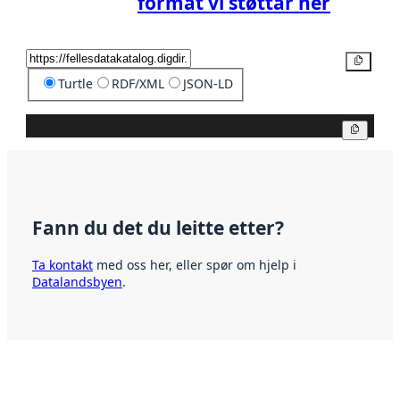
format vi støttar her
Kopier
Turtle
RDF/XML
JSON-LD
Kopier
Fann du det du leitte etter?
Ta kontakt
med oss her, eller spør om hjelp i
Datalandsbyen
.