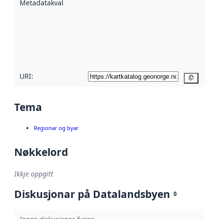
Metadatakvalitet
:
hjelp av
metadata.
Les meir om
metadatakvalitet
her
URI:
Kopier
Tema
Regionar og byar
Nøkkelord
Ikkje oppgitt
Diskusjonar på Datalandsbyen
0