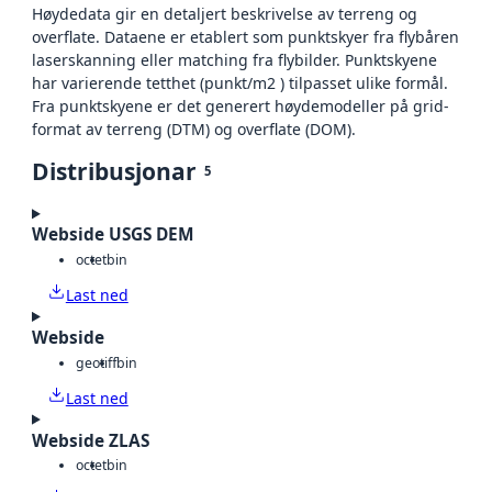
Høydedata gir en detaljert beskrivelse av terreng og
overflate. Dataene er etablert som punktskyer fra flybåren
laserskanning eller matching fra flybilder. Punktskyene
har varierende tetthet (punkt/m2 ) tilpasset ulike formål.
Fra punktskyene er det generert høydemodeller på grid-
format av terreng (DTM) og overflate (DOM).
Distribusjonar
5
Webside USGS DEM
octet
bin
Last ned
Webside
geotiff
bin
Last ned
Webside ZLAS
octet
bin