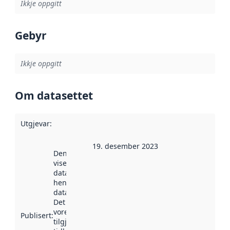
Ikkje oppgitt
Gebyr
Ikkje oppgitt
Om datasettet
Utgjevar
:
19. desember 2023
Denne datoen
viser når
datasettet vart
henta inn av
data.norge.no.
Det kan ha
vore
Publisert
:
tilgjengeleg