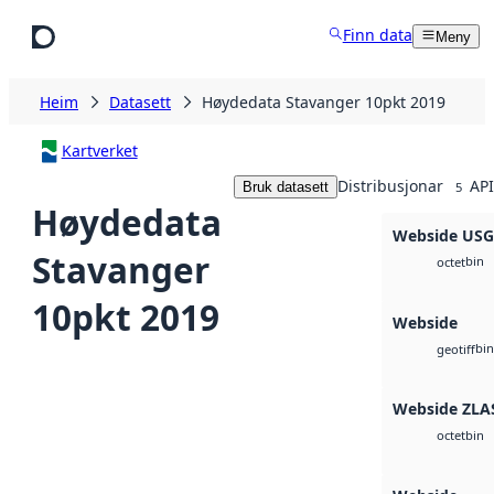
Hopp til hovudinnhald
Finn data
Meny
Heim
Datasett
Høydedata Stavanger 10pkt 2019
Kartverket
Distribusjonar
API
Bruk datasett
5
Høydedata
Webside US
Stavanger
bin
octet
10pkt 2019
Webside
bin
geotiff
Webside ZLA
bin
octet