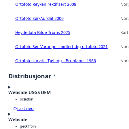
Ortofoto Røyken rektifisert 2008
Norg
Ortofoto Sør-Aurdal 2000
Norg
Høydedata Bilde Troms 2025
Kart
Ortofoto Sør-Varanger midlertidig ortofoto 2021
Norg
Ortofoto Larvik - Tjølling - Brunlanes 1966
Norg
Distribusjonar
5
Webside USGS DEM
octet
bin
Last ned
Webside
geotiff
bin