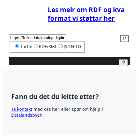
Les meir om RDF og kva
format vi støttar her
Kopier
Turtle
RDF/XML
JSON-LD
Kopier
Fann du det du leitte etter?
Ta kontakt
med oss her, eller spør om hjelp i
Datalandsbyen
.