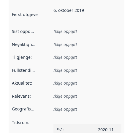
6. oktober 2019
Først utgjeve
:
Denne datoen seier når dataa i dette datasettet 
Sist oppdatert
:
Ikkje oppgitt
Nøyaktigheit
:
Ikkje oppgitt
Tilgjenge
:
Ikkje oppgitt
Fullstendigheit
:
Ikkje oppgitt
Aktualitet
:
Ikkje oppgitt
Relevans
:
Ikkje oppgitt
Geografisk område
:
Ikkje oppgitt
Tidsrom
:
Frå
:
2020-11-