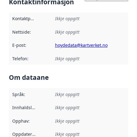
Kontaktinformasjon
Kontaktpunkt
:
Ikkje oppgitt
Nettside
:
Ikkje oppgitt
E-post
:
hoydedata@kartverket.no
Telefon
:
Ikkje oppgitt
Om dataane
Språk
:
Ikkje oppgitt
Innhaldsleverandørar
Ikkje oppgitt
:
Opphav
:
Ikkje oppgitt
Oppdateringsfrekvens
Ikkje oppgitt
: