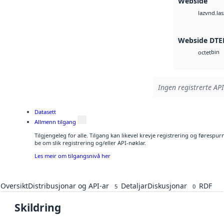
Webside
vnd.las
laz
Webside DTE
bin
octet
Ingen registrerte API
Datasett
Allmenn tilgang
Tilgjengeleg for alle. Tilgang kan likevel krevje registrering og førespu
be om slik registrering og/eller API-nøklar.
Les meir om tilgangsnivå her
Oversikt
Distribusjonar og API-ar
Detaljar
Diskusjonar
RDF
5
0
Skildring