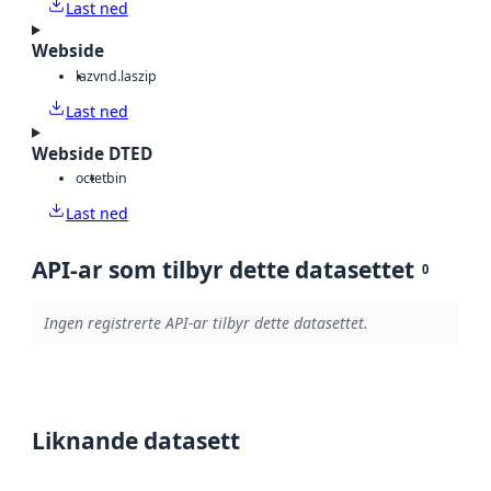
Last ned
Webside
laz
vnd.laszip
Last ned
Webside DTED
octet
bin
Last ned
API-ar som tilbyr dette datasettet
0
Ingen registrerte API-ar tilbyr dette datasettet.
Liknande datasett