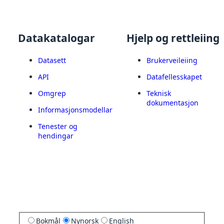
Datakatalogar
Hjelp og rettleiing
Datasett
Brukerveileiing
API
Datafellesskapet
Omgrep
Teknisk
dokumentasjon
Informasjonsmodellar
Tenester og
hendingar
Bokmål
Nynorsk
English