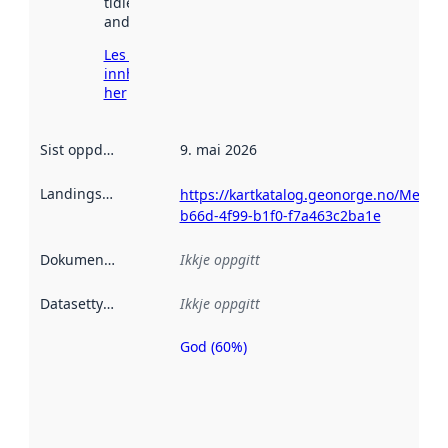
tidlegare
andre stader.
Les meir om
innhenting
her
Sist oppdatert
:
9. mai 2026
Landingsside
:
https://kartkatalog.geonorge.no/Metad
b66d-4f99-b1f0-f7a463c2ba1e
Dokumentasjon
:
Ikkje oppgitt
Datasettype
:
Ikkje oppgitt
God (60%)
Metadatakvalitet
er ein indikator
på kor godt
datasettene er
beskrive ved