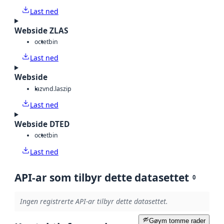
Last ned
Webside ZLAS
octet
bin
Last ned
Webside
laz
vnd.laszip
Last ned
Webside DTED
octet
bin
Last ned
API-ar som tilbyr dette datasettet
0
Ingen registrerte API-ar tilbyr dette datasettet.
Gøym tomme rader