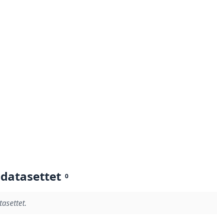
 datasettet
0
tasettet.