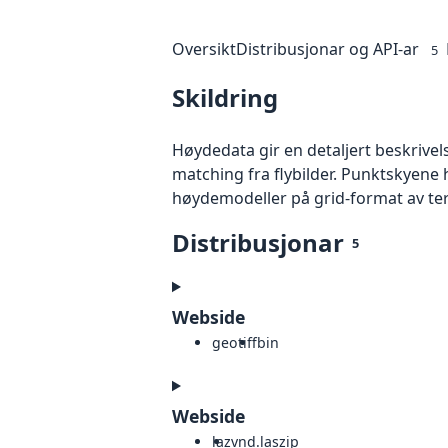
Oversikt
Distribusjonar og API-ar
5
Skildring
Høydedata gir en detaljert beskrivel
matching fra flybilder. Punktskyene 
høydemodeller på grid-format av te
Distribusjonar
5
Webside
geotiff
bin
Webside
laz
vnd.laszip