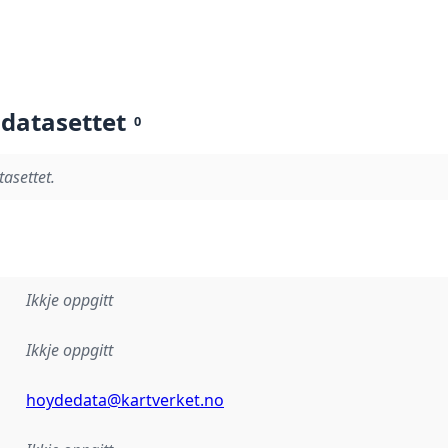
 datasettet
0
tasettet.
Ikkje oppgitt
Ikkje oppgitt
hoydedata@kartverket.no