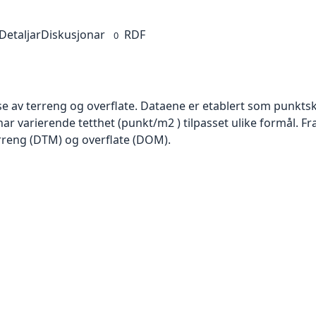
Detaljar
Diskusjonar
RDF
0
se av terreng og overflate. Dataene er etablert som punktsk
har varierende tetthet (punkt/m2 ) tilpasset ulike formål. F
rreng (DTM) og overflate (DOM).