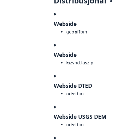
Distribusjonar
5
Webside
geotiff
bin
Webside
laz
vnd.laszip
Webside DTED
octet
bin
Webside USGS DEM
octet
bin