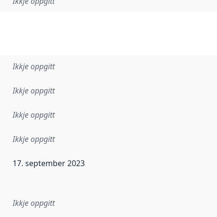
Ikkje oppgitt
Ikkje oppgitt
Ikkje oppgitt
Ikkje oppgitt
Ikkje oppgitt
17. september 2023
r dataa i dette datasettet først blei utgitt. Det kan ha skje
Ikkje oppgitt