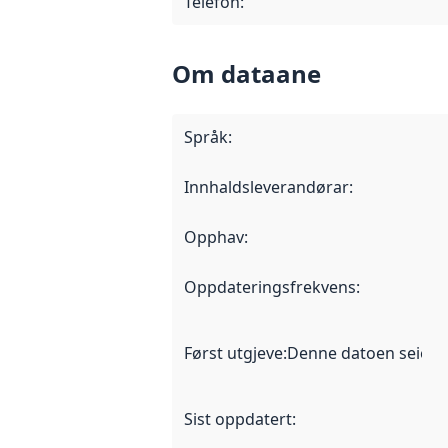
Telefon
:
Om dataane
Språk
:
Innhaldsleverandørar
:
Opphav
:
Oppdateringsfrekvens
:
Først utgjeve
:
Denne datoen seier nå
Sist oppdatert
: