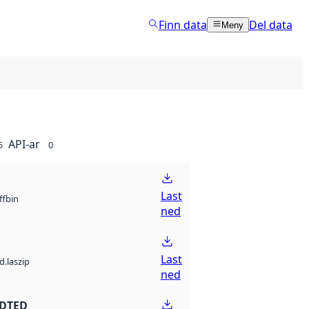
Finn data
Del data
Meny
API-ar
5
0
Last
bin
ff
ned
Last
d.laszip
ned
 DTED