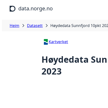
Hopp til hovudinnhald
data.norge.no
Heim
Datasett
Høydedata Sunnfjord 10pkt 20
Kartverket
Høydedata Sun
2023