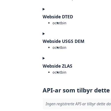
Webside DTED
octet
bin
Webside USGS DEM
octet
bin
Webside ZLAS
octet
bin
API-ar som tilbyr dette
Ingen registrerte API-ar tilbyr dette da