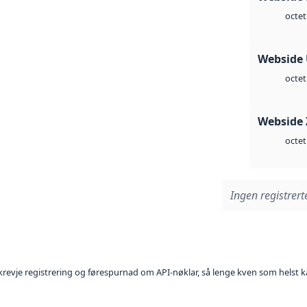
octet
Webside
octet
Webside 
octet
Ingen registrerte
l krevje registrering og førespurnad om API-nøklar, så lenge kven som helst ka