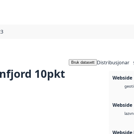
23
Distribusjonar
Bruk datasett
nfjord 10pkt
Webside
geoti
Webside
vn
laz
Webside