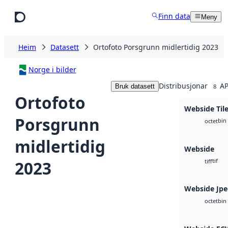
Hopp til hovudinnhald
Finn data
Meny
Heim
Datasett
Ortofoto Porsgrunn midlertidig 2023
Norge i bilder
Distribusjonar
AP
Bruk datasett
8
Ortofoto
Webside Tile
Porsgrunn
bin
octet
midlertidig
Webside
tif
2023
tiff
Webside Jp
bin
octet