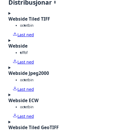
Distribusjonar
8
Webside Tiled TIFF
octet
bin
Last ned
Webside
tiff
tif
Last ned
Webside Jpeg2000
octet
bin
Last ned
Webside ECW
octet
bin
Last ned
Webside Tiled GeoTIFF