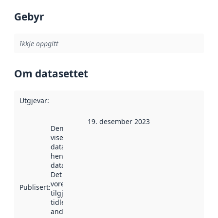
Gebyr
Ikkje oppgitt
Om datasettet
Utgjevar
:
19. desember 2023
Denne datoen
viser når
datasettet vart
henta inn av
data.norge.no.
Det kan ha
vore
Publisert
:
tilgjengeleg
tidlegare
andre stader.