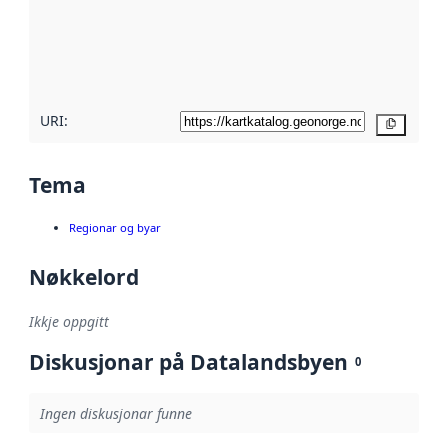
Les meir om
metadatakvalitet
her
URI:
Kopier
Tema
Regionar og byar
Nøkkelord
Ikkje oppgitt
Diskusjonar på Datalandsbyen
0
Ingen diskusjonar funne