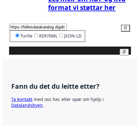
format vi støttar her
Kopier
Turtle
RDF/XML
JSON-LD
Kopier
Fann du det du leitte etter?
Ta kontakt
med oss her, eller spør om hjelp i
Datalandsbyen
.