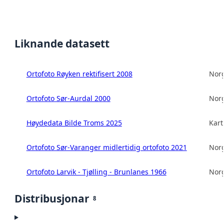
Liknande datasett
Ortofoto Røyken rektifisert 2008
Norg
Ortofoto Sør-Aurdal 2000
Norg
Høydedata Bilde Troms 2025
Kart
Ortofoto Sør-Varanger midlertidig ortofoto 2021
Norg
Ortofoto Larvik - Tjølling - Brunlanes 1966
Norg
Distribusjonar
8