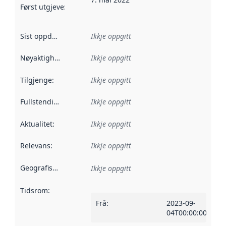
Først utgjeve
:
Denne datoen seier når dataa i dette datasettet 
Sist oppdatert
:
Ikkje oppgitt
Nøyaktigheit
:
Ikkje oppgitt
Tilgjenge
:
Ikkje oppgitt
Fullstendigheit
:
Ikkje oppgitt
Aktualitet
:
Ikkje oppgitt
Relevans
:
Ikkje oppgitt
Geografisk område
:
Ikkje oppgitt
Tidsrom
:
Frå
:
2023-09-
04T00:00:00Z