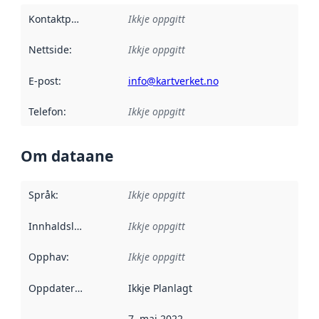
Kontaktpunkt
:
Ikkje oppgitt
Nettside
:
Ikkje oppgitt
E-post
:
info@kartverket.no
Telefon
:
Ikkje oppgitt
Om dataane
Språk
:
Ikkje oppgitt
Innhaldsleverandørar
Ikkje oppgitt
:
Opphav
:
Ikkje oppgitt
Oppdateringsfrekvens
Ikkje Planlagt
:
7. mai 2022