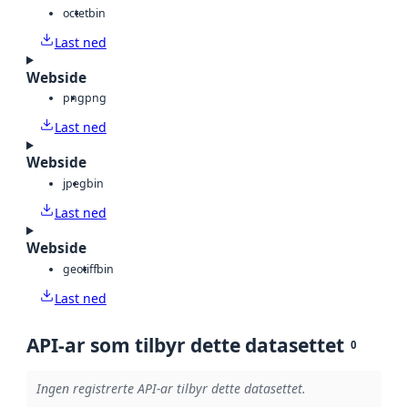
octet
bin
Last ned
Webside
png
png
Last ned
Webside
jpeg
bin
Last ned
Webside
geotiff
bin
Last ned
API-ar som tilbyr dette datasettet
0
Ingen registrerte API-ar tilbyr dette datasettet.