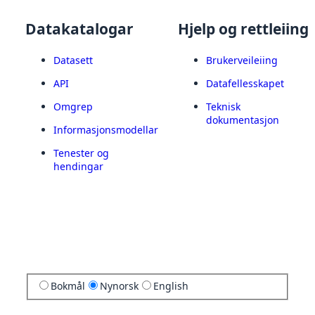
Datakatalogar
Hjelp og rettleiing
Datasett
Brukerveileiing
API
Datafellesskapet
Omgrep
Teknisk
dokumentasjon
Informasjonsmodellar
Tenester og
hendingar
Bokmål
Nynorsk
English