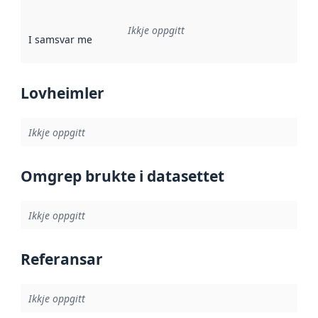
Ikkje oppgitt
I samsvar med
:
Referanse til ei implementeringsregel eller an
Lovheimler
Ikkje oppgitt
Omgrep brukte i datasettet
Ikkje oppgitt
Referansar
Ikkje oppgitt