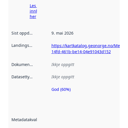
Les meir om
innhenting
her
Sist oppdatert
:
9. mai 2026
Landingsside
:
https://kartkatalog.geonorge.no/Metad
14fd-461b-be14-04e91043d152
Dokumentasjon
:
Ikkje oppgitt
Datasettype
:
Ikkje oppgitt
God (60%)
Metadatakvalitet
er ein indikator
på kor godt
datasettene er
beskrive ved
Metadatakvalitet
:
hjelp av
metadata.