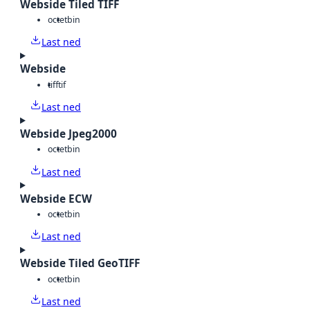
Webside Tiled TIFF
octet
bin
Last ned
Webside
tiff
tif
Last ned
Webside Jpeg2000
octet
bin
Last ned
Webside ECW
octet
bin
Last ned
Webside Tiled GeoTIFF
octet
bin
Last ned