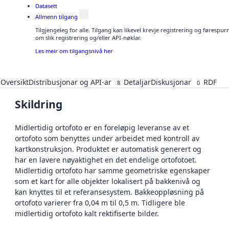
Datasett
Allmenn tilgang
Tilgjengeleg for alle. Tilgang kan likevel krevje registrering og føresp
om slik registrering og/eller API-nøklar.
Les meir om tilgangsnivå her
Oversikt
Distribusjonar og API-ar
Detaljar
Diskusjonar
RDF
8
0
Skildring
Midlertidig ortofoto er en foreløpig leveranse av et
ortofoto som benyttes under arbeidet med kontroll av
kartkonstruksjon. Produktet er automatisk generert og
har en lavere nøyaktighet en det endelige ortofotoet.
Midlertidig ortofoto har samme geometriske egenskaper
som et kart for alle objekter lokalisert på bakkenivå og
kan knyttes til et referansesystem. Bakkeoppløsning på
ortofoto varierer fra 0,04 m til 0,5 m. Tidligere ble
midlertidig ortofoto kalt rektifiserte bilder.