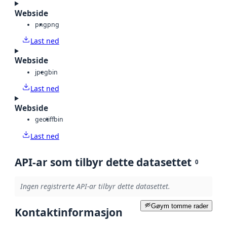
Webside
png
png
Last ned
Webside
jpeg
bin
Last ned
Webside
geotiff
bin
Last ned
API-ar som tilbyr dette datasettet
0
Ingen registrerte API-ar tilbyr dette datasettet.
Gøym tomme rader
Kontaktinformasjon