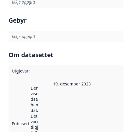
Ikkje oppgitt
Gebyr
Ikkje oppgitt
Om datasettet
Utgjevar
:
19. desember 2023
Denne datoen
viser når
datasettet vart
henta inn av
data.norge.no.
Det kan ha
vore
Publisert
:
tilgjengeleg