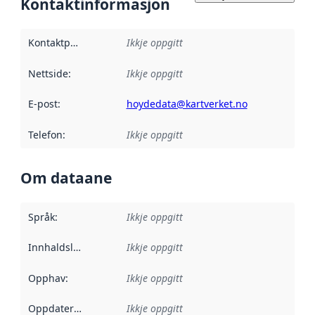
Kontaktinformasjon
Kontaktpunkt
:
Ikkje oppgitt
Nettside
:
Ikkje oppgitt
E-post
:
hoydedata@kartverket.no
Telefon
:
Ikkje oppgitt
Om dataane
Språk
:
Ikkje oppgitt
Innhaldsleverandørar
Ikkje oppgitt
:
Opphav
:
Ikkje oppgitt
Oppdateringsfrekvens
Ikkje oppgitt
: