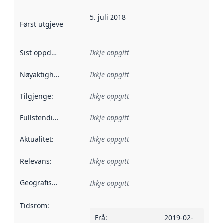
5. juli 2018
Først utgjeve
:
Denne datoen seier når dataa i dette datasettet 
Sist oppdatert
:
Ikkje oppgitt
Nøyaktigheit
:
Ikkje oppgitt
Tilgjenge
:
Ikkje oppgitt
Fullstendigheit
:
Ikkje oppgitt
Aktualitet
:
Ikkje oppgitt
Relevans
:
Ikkje oppgitt
Geografisk område
:
Ikkje oppgitt
Tidsrom
:
Frå
:
2019-02-