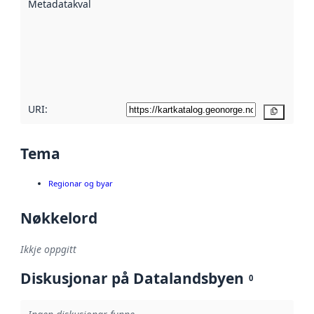
Metadatakvalitet
:
hjelp av
metadata.
Les meir om
metadatakvalitet
her
URI:
Kopier
Tema
Regionar og byar
Nøkkelord
Ikkje oppgitt
Diskusjonar på Datalandsbyen
0