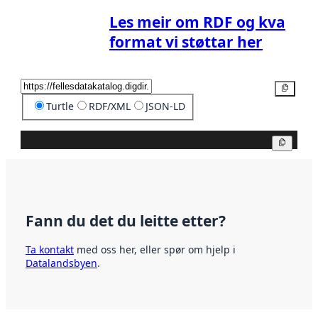
Les meir om RDF og kva
format vi støttar her
Kopier
Turtle
RDF/XML
JSON-LD
Kopier
Fann du det du leitte etter?
Ta kontakt
med oss her, eller spør om hjelp i
Datalandsbyen
.