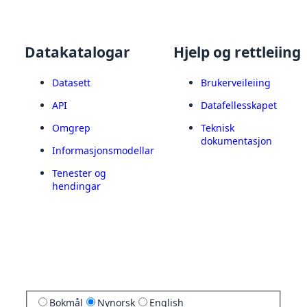
Datakatalogar
Hjelp og rettleiing
Datasett
Brukerveileiing
API
Datafellesskapet
Omgrep
Teknisk
dokumentasjon
Informasjonsmodellar
Tenester og
hendingar
Bokmål
Nynorsk
English