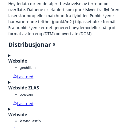
Høydedata gir en detaljert beskrivelse av terreng og
overflate. Dataene er etablert som punktskyer fra flybåren
laserskanning eller matching fra flybilder. Punktskyene
har varierende tetthet (punkt/m2 ) tilpasset ulike formål.
Fra punktskyene er det generert høydemodeller på grid-
format av terreng (DTM) og overflate (DOM).
Distribusjonar
5
Webside
geotiff
bin
Last ned
Webside ZLAS
octet
bin
Last ned
Webside
laz
vnd.laszip