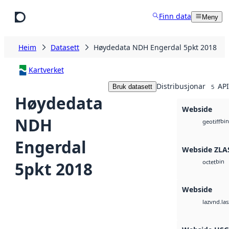
Hopp til hovudinnhald
Finn data
Meny
Heim
Datasett
Høydedata NDH Engerdal 5pkt 2018
Kartverket
Distribusjonar
API
Bruk datasett
5
Høydedata
Webside
NDH
bin
geotiff
Engerdal
Webside ZLA
bin
5pkt 2018
octet
Webside
vnd.las
laz