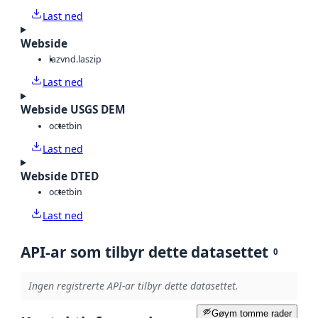
Last ned
Webside
laz
vnd.laszip
Last ned
Webside USGS DEM
octet
bin
Last ned
Webside DTED
octet
bin
Last ned
API-ar som tilbyr dette datasettet
0
Ingen registrerte API-ar tilbyr dette datasettet.
Gøym tomme rader