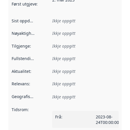
Først utgjeve
:
Denne datoen seier når dataa i dette datasettet 
Sist oppdatert
:
Ikkje oppgitt
Nøyaktigheit
:
Ikkje oppgitt
Tilgjenge
:
Ikkje oppgitt
Fullstendigheit
:
Ikkje oppgitt
Aktualitet
:
Ikkje oppgitt
Relevans
:
Ikkje oppgitt
Geografisk område
:
Ikkje oppgitt
Tidsrom
:
Frå
:
2023-08-
24T00:00:00Z