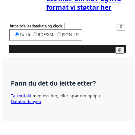
format vi støttar her
Kopier
Turtle
RDF/XML
JSON-LD
Kopier
Fann du det du leitte etter?
Ta kontakt
med oss her, eller spør om hjelp i
Datalandsbyen
.