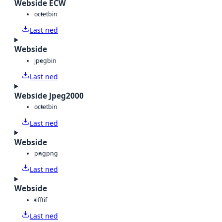
Webside ECW
octet
bin
Last ned
Webside
jpeg
bin
Last ned
Webside Jpeg2000
octet
bin
Last ned
Webside
png
png
Last ned
Webside
tiff
tif
Last ned