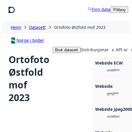
Hopp til hovudinnhald
Finn data
Meny
Heim
Datasett
Ortofoto Østfold mof 2023
Norge i bilder
Distribusjonar
API-ar
Bruk datasett
8
Ortofoto
Webside ECW
Østfold
bin
octet
mof
Webside
bin
2023
jpeg
Webside Jpeg200
bin
octet