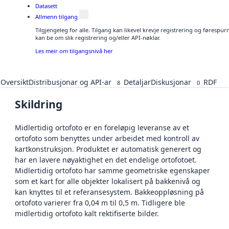
Datasett
Allmenn tilgang
Tilgjengeleg for alle. Tilgang kan likevel krevje registrering og førespu
kan be om slik registrering og/eller API-nøklar.
Les meir om tilgangsnivå her
Oversikt
Distribusjonar og API-ar
Detaljar
Diskusjonar
RDF
8
0
Skildring
Midlertidig ortofoto er en foreløpig leveranse av et
ortofoto som benyttes under arbeidet med kontroll av
kartkonstruksjon. Produktet er automatisk generert og
har en lavere nøyaktighet en det endelige ortofotoet.
Midlertidig ortofoto har samme geometriske egenskaper
som et kart for alle objekter lokalisert på bakkenivå og
kan knyttes til et referansesystem. Bakkeoppløsning på
ortofoto varierer fra 0,04 m til 0,5 m. Tidligere ble
midlertidig ortofoto kalt rektifiserte bilder.