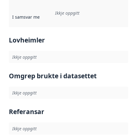
Ikkje oppgitt
I samsvar med
:
Referanse til ei implementeringsregel eller an
Lovheimler
Ikkje oppgitt
Omgrep brukte i datasettet
Ikkje oppgitt
Referansar
Ikkje oppgitt