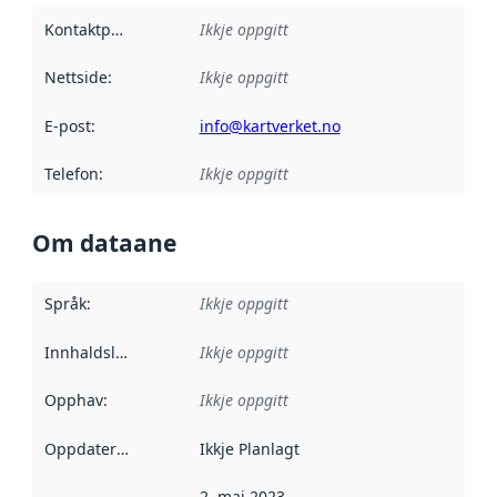
Kontaktpunkt
:
Ikkje oppgitt
Nettside
:
Ikkje oppgitt
E-post
:
info@kartverket.no
Telefon
:
Ikkje oppgitt
Om dataane
Språk
:
Ikkje oppgitt
Innhaldsleverandørar
Ikkje oppgitt
:
Opphav
:
Ikkje oppgitt
Oppdateringsfrekvens
Ikkje Planlagt
:
2. mai 2023