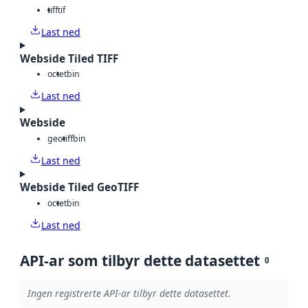
tiff
tif
Last ned
Webside Tiled TIFF
octet
bin
Last ned
Webside
geotiff
bin
Last ned
Webside Tiled GeoTIFF
octet
bin
Last ned
API-ar som tilbyr dette datasettet
0
Ingen registrerte API-ar tilbyr dette datasettet.