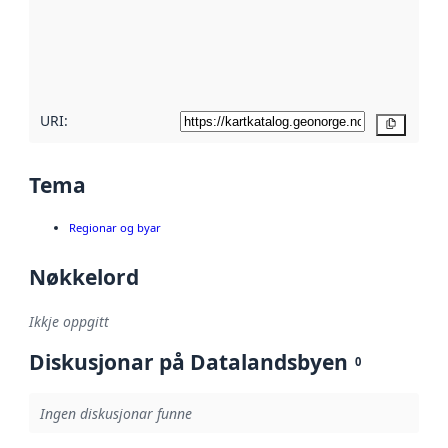
Les meir om
metadatakvalitet
her
URI:
Kopier
Tema
Regionar og byar
Nøkkelord
Ikkje oppgitt
Diskusjonar på Datalandsbyen
0
Ingen diskusjonar funne