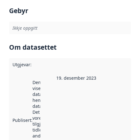
Gebyr
Ikkje oppgitt
Om datasettet
Utgjevar
:
19. desember 2023
Denne datoen
viser når
datasettet vart
henta inn av
data.norge.no.
Det kan ha
vore
Publisert
:
tilgjengeleg
tidlegare
andre stader.