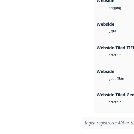
Webside
png
png
Webside
tif
tiff
Webside Tiled TIF
bin
octet
Webside
bin
geotiff
Webside Tiled Ge
bin
octet
Ingen registrerte API-ar ti