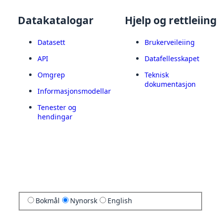
Datakatalogar
Hjelp og rettleiing
Datasett
Brukerveileiing
API
Datafellesskapet
Omgrep
Teknisk
dokumentasjon
Informasjonsmodellar
Tenester og
hendingar
Bokmål
Nynorsk
English