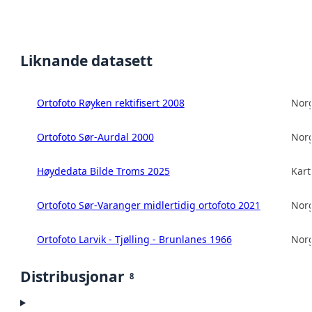
Liknande datasett
Ortofoto Røyken rektifisert 2008
Norg
Ortofoto Sør-Aurdal 2000
Norg
Høydedata Bilde Troms 2025
Kart
Ortofoto Sør-Varanger midlertidig ortofoto 2021
Norg
Ortofoto Larvik - Tjølling - Brunlanes 1966
Norg
Distribusjonar
8