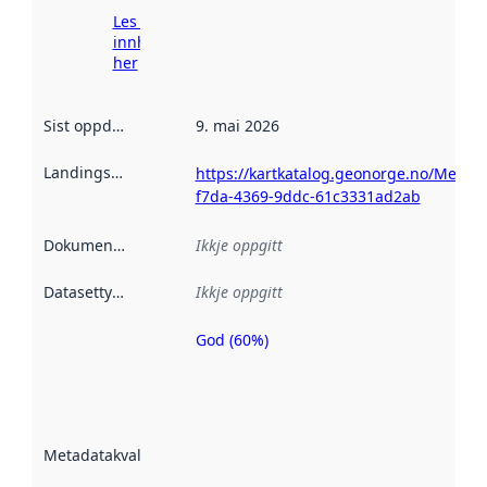
Les meir om
innhenting
her
Sist oppdatert
:
9. mai 2026
Landingsside
:
https://kartkatalog.geonorge.no/Metad
f7da-4369-9ddc-61c3331ad2ab
Dokumentasjon
:
Ikkje oppgitt
Datasettype
:
Ikkje oppgitt
God (60%)
Metadatakvalitet
er ein indikator
på kor godt
datasettene er
beskrive ved
Metadatakvalitet
:
hjelp av
metadata.