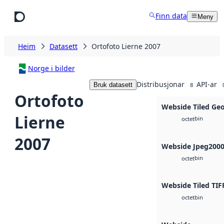
Hopp til hovudinnhald
Finn data
Meny
Heim
Datasett
Ortofoto Lierne 2007
Norge i bilder
Distribusjonar
API-ar
Bruk datasett
8
Ortofoto
Webside Tiled Ge
Lierne
bin
octet
2007
Webside Jpeg200
bin
octet
Webside Tiled TIF
bin
octet