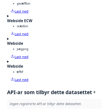
geotiff
bin
Last ned
Webside ECW
octet
bin
Last ned
Webside
png
png
Last ned
Webside
tiff
tif
Last ned
API-ar som tilbyr dette datasettet
0
Ingen registrerte API-ar tilbyr dette datasettet.