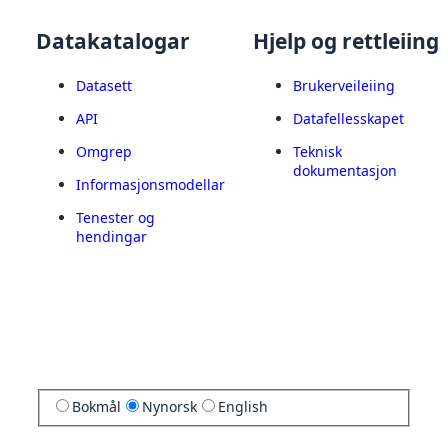
Datakatalogar
Hjelp og rettleiing
Datasett
Brukerveileiing
API
Datafellesskapet
Omgrep
Teknisk
dokumentasjon
Informasjonsmodellar
Tenester og
hendingar
Bokmål
Nynorsk
English