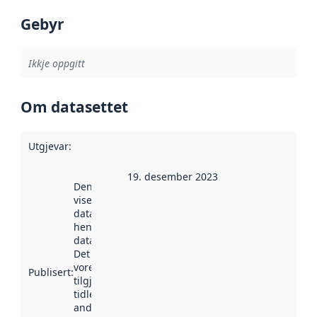
Gebyr
Ikkje oppgitt
Om datasettet
Utgjevar
:
19. desember 2023
Denne datoen
viser når
datasettet vart
henta inn av
data.norge.no.
Det kan ha
vore
Publisert
:
tilgjengeleg
tidlegare
andre stader.