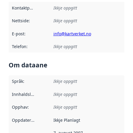
Kontaktpunkt
:
Ikkje oppgitt
Nettside
:
Ikkje oppgitt
E-post
:
info@kartverket.no
Telefon
:
Ikkje oppgitt
Om dataane
Språk
:
Ikkje oppgitt
Innhaldsleverandørar
Ikkje oppgitt
:
Opphav
:
Ikkje oppgitt
Oppdateringsfrekvens
Ikkje Planlagt
:
7. august 2007