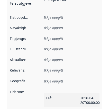
Først utgjeve
:
Denne datoen seier når dataa i dette datasettet 
Sist oppdatert
:
Ikkje oppgitt
Nøyaktigheit
:
Ikkje oppgitt
Tilgjenge
:
Ikkje oppgitt
Fullstendigheit
:
Ikkje oppgitt
Aktualitet
:
Ikkje oppgitt
Relevans
:
Ikkje oppgitt
Geografisk område
:
Ikkje oppgitt
Tidsrom
:
Frå
:
2016-04-
20T00:00:00Z