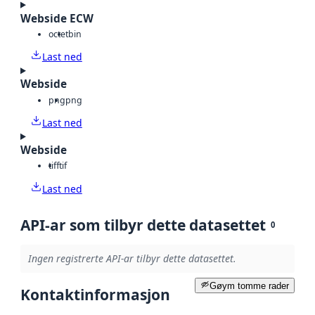
Webside ECW
octet
bin
Last ned
Webside
png
png
Last ned
Webside
tiff
tif
Last ned
API-ar som tilbyr dette datasettet
0
Ingen registrerte API-ar tilbyr dette datasettet.
Gøym tomme rader
Kontaktinformasjon