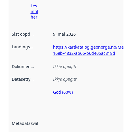
Les meir om
innhenting
her
Sist oppdatert
:
9. mai 2026
Landingsside
:
https://kartkatalog.geonorge.no/Metad
168b-4832-ab66-b6d405ac818d
Dokumentasjon
:
Ikkje oppgitt
Datasettype
:
Ikkje oppgitt
God (60%)
Metadatakvalitet
er ein indikator
på kor godt
datasettene er
beskrive ved
Metadatakvalitet
:
hjelp av
metadata.