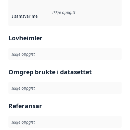
Ikkje oppgitt
I samsvar med
:
Referanse til ei implementeringsregel eller an
Lovheimler
Ikkje oppgitt
Omgrep brukte i datasettet
Ikkje oppgitt
Referansar
Ikkje oppgitt