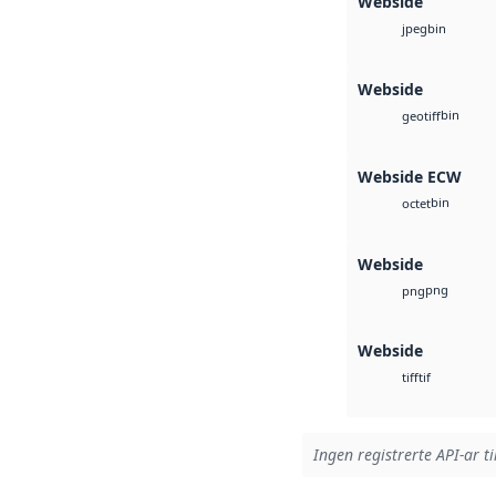
Webside
bin
jpeg
Webside
bin
geotiff
Webside ECW
bin
octet
Webside
png
png
Webside
tif
tiff
Ingen registrerte API-ar ti