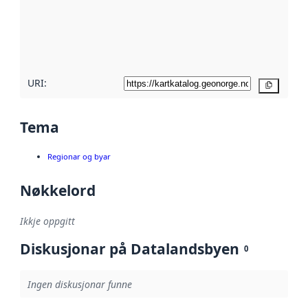
Les meir om
metadatakvalitet
her
URI:
Kopier
Tema
Regionar og byar
Nøkkelord
Ikkje oppgitt
Diskusjonar på Datalandsbyen
0
Ingen diskusjonar funne