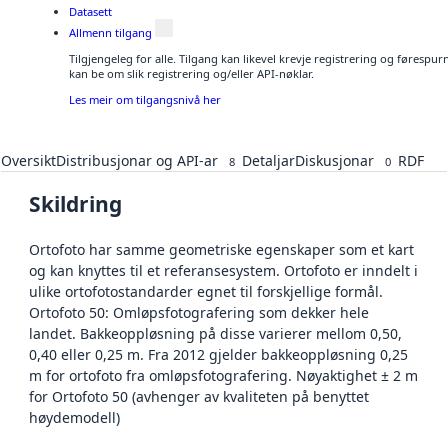
Datasett
Allmenn tilgang
Tilgjengeleg for alle. Tilgang kan likevel krevje registrering og førespu
kan be om slik registrering og/eller API-nøklar.
Les meir om tilgangsnivå her
Oversikt
Distribusjonar og API-ar
Detaljar
Diskusjonar
RDF
8
0
Skildring
Ortofoto har samme geometriske egenskaper som et kart
og kan knyttes til et referansesystem. Ortofoto er inndelt i
ulike ortofotostandarder egnet til forskjellige formål.
Ortofoto 50: Omløpsfotografering som dekker hele
landet. Bakkeoppløsning på disse varierer mellom 0,50,
0,40 eller 0,25 m. Fra 2012 gjelder bakkeoppløsning 0,25
m for ortofoto fra omløpsfotografering. Nøyaktighet ± 2 m
for Ortofoto 50 (avhenger av kvaliteten på benyttet
høydemodell)