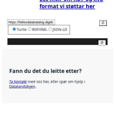
format vi støttar her
Kopier
Turtle
RDF/XML
JSON-LD
Kopier
Fann du det du leitte etter?
Ta kontakt
med oss her, eller spør om hjelp i
Datalandsbyen
.