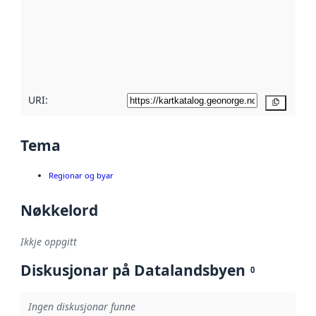
metadata.
Les meir om
metadatakvalitet
her
URI:
Kopier
Tema
Regionar og byar
Nøkkelord
Ikkje oppgitt
Diskusjonar på Datalandsbyen
0
Ingen diskusjonar funne