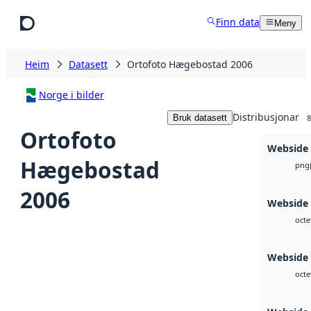
Hopp til hovudinnhald
Finn data
Meny
Heim
Datasett
Ortofoto Hægebostad 2006
Norge i bilder
Distribusjonar
Bruk datasett
8
Ortofoto
Webside
Hægebostad
png
2006
Webside 
octe
Webside
octe