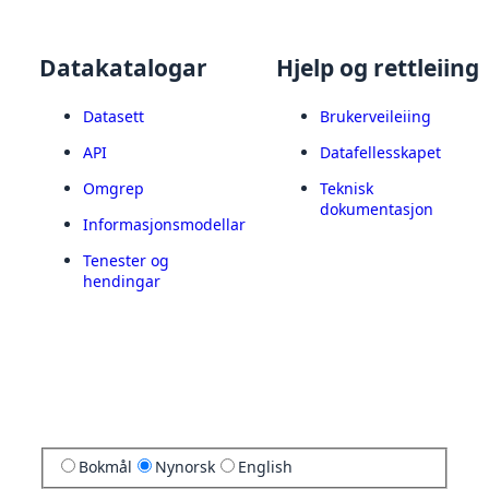
Datakatalogar
Hjelp og rettleiing
Datasett
Brukerveileiing
API
Datafellesskapet
Omgrep
Teknisk
dokumentasjon
Informasjonsmodellar
Tenester og
hendingar
Bokmål
Nynorsk
English