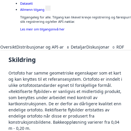
Datasett
Allmenn tilgang
Tilgjengeleg for alle. Tilgang kan likevel krevje registrering og føresp
slik registrering og/eller API-nøklar.
Les meir om tilgangsnivå her
Oversikt
Distribusjonar og API-ar
Detaljar
Diskusjonar
RDF
8
0
Skildring
Ortofoto har samme geometriske egenskaper som et kart
og kan knyttes til et referansesystem. Ortofoto er inndelt i
ulike ortofotostandarder egnet til forskjellige formål.
«Rektifiserte flybilder» er vanligvis et midlertidig produkt,
som benyttes under arbeidet med kontroll av
kartkonstruksjonen. De er derfor av dårligere kvalitet enn
endelige ortofoto. Rektifiserte flybilder ertstattes av
endelige ortofoto når disse er produsert fra
konstruksjonsbildene. Bakkeoppløsning varierer fra 0,04
m - 0,20 m.