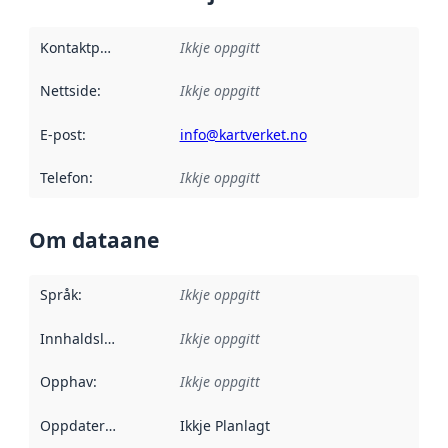
Kontaktpunkt
:
Ikkje oppgitt
Nettside
:
Ikkje oppgitt
E-post
:
info@kartverket.no
Telefon
:
Ikkje oppgitt
Om dataane
Språk
:
Ikkje oppgitt
Innhaldsleverandørar
Ikkje oppgitt
:
Opphav
:
Ikkje oppgitt
Oppdateringsfrekvens
Ikkje Planlagt
: