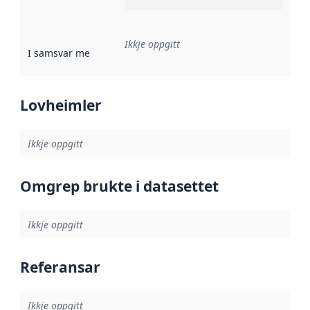
Ikkje oppgitt
I samsvar med
:
Referanse til ei implementeringsregel eller an
Lovheimler
Ikkje oppgitt
Omgrep brukte i datasettet
Ikkje oppgitt
Referansar
Ikkje oppgitt