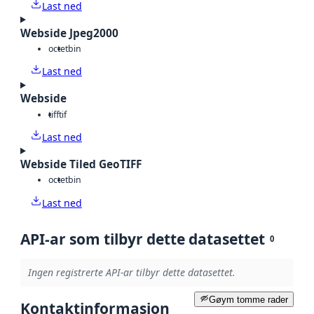
Last ned
Webside Jpeg2000
octet
bin
Last ned
Webside
tiff
tif
Last ned
Webside Tiled GeoTIFF
octet
bin
Last ned
API-ar som tilbyr dette datasettet
0
Ingen registrerte API-ar tilbyr dette datasettet.
Gøym tomme rader
Kontaktinformasjon