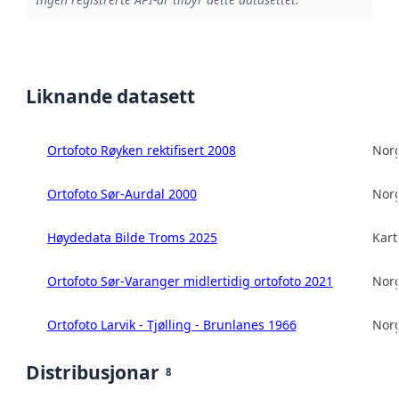
Liknande datasett
Ortofoto Røyken rektifisert 2008
Norg
Ortofoto Sør-Aurdal 2000
Norg
Høydedata Bilde Troms 2025
Kart
Ortofoto Sør-Varanger midlertidig ortofoto 2021
Norg
Ortofoto Larvik - Tjølling - Brunlanes 1966
Norg
Distribusjonar
8