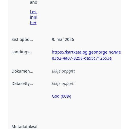
andre stader.
Les meir om
innhenting
her
Sist oppdatert
:
9. mai 2026
Landingsside
:
https://kartkatalog.geonorge.no/Metad
e3b2-4a07-8258-da55c712553e
Dokumentasjon
:
Ikkje oppgitt
Datasettype
:
Ikkje oppgitt
God (60%)
Metadatakvalitet
er ein indikator
på kor godt
datasettene er
beskrive ved
Metadatakvalitet
:
hjelp av