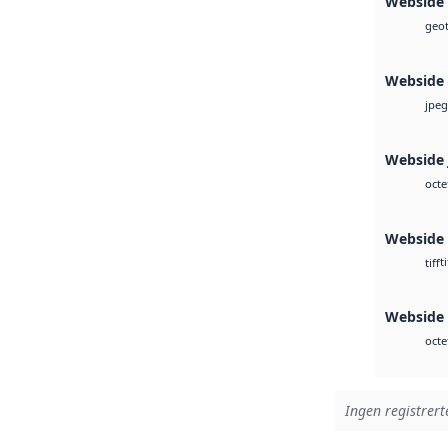
Webside
geot
Webside
jpeg
Webside 
octe
Webside
ti
tiff
Webside 
octe
Ingen registrerte