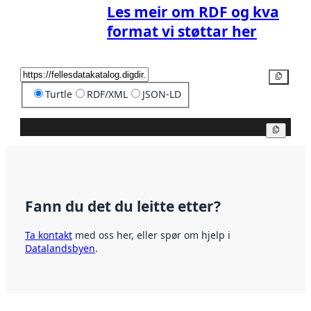
Les meir om RDF og kva
format vi støttar her
Kopier
Turtle
RDF/XML
JSON-LD
Kopier
Fann du det du leitte etter?
Ta kontakt
med oss her, eller spør om hjelp i
Datalandsbyen
.