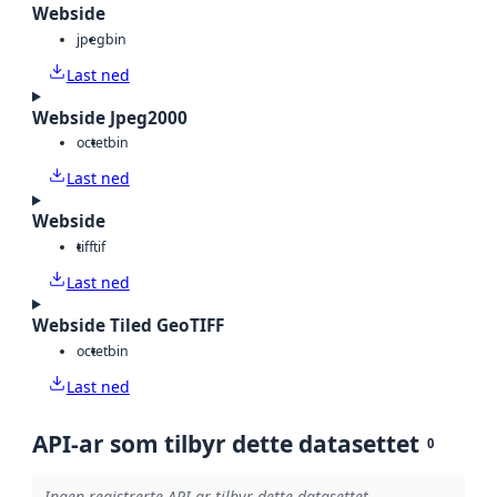
Webside
jpeg
bin
Last ned
Webside Jpeg2000
octet
bin
Last ned
Webside
tiff
tif
Last ned
Webside Tiled GeoTIFF
octet
bin
Last ned
API-ar som tilbyr dette datasettet
0
Ingen registrerte API-ar tilbyr dette datasettet.