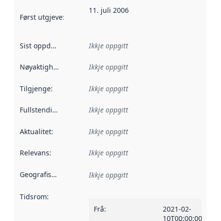
11. juli 2006
Først utgjeve
:
Denne datoen seier når dataa i dette datasettet 
Sist oppdatert
:
Ikkje oppgitt
Nøyaktigheit
:
Ikkje oppgitt
Tilgjenge
:
Ikkje oppgitt
Fullstendigheit
:
Ikkje oppgitt
Aktualitet
:
Ikkje oppgitt
Relevans
:
Ikkje oppgitt
Geografisk område
:
Ikkje oppgitt
Tidsrom
:
Frå
:
2021-02-
10T00:00:00Z