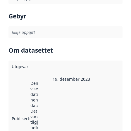
Gebyr
Ikkje oppgitt
Om datasettet
Utgjevar
:
19. desember 2023
Denne datoen
viser når
datasettet vart
henta inn av
data.norge.no.
Det kan ha
vore
Publisert
:
tilgjengeleg
tidlegare