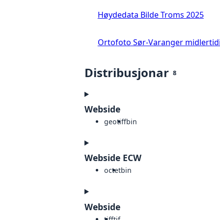
Høydedata Bilde Troms 2025
Ortofoto Sør-Varanger midlertid
Distribusjonar
8
Webside
geotiff
bin
Webside ECW
octet
bin
Webside
tiff
tif