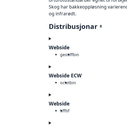
Skog har bakkeoppløsning varierende
og infrarødt.
Distribusjonar
8
Webside
geotiff
bin
Webside ECW
octet
bin
Webside
tiff
tif