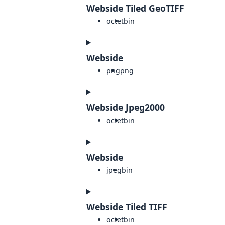
Webside Tiled GeoTIFF
octet
bin
Webside
png
png
Webside Jpeg2000
octet
bin
Webside
jpeg
bin
Webside Tiled TIFF
octet
bin