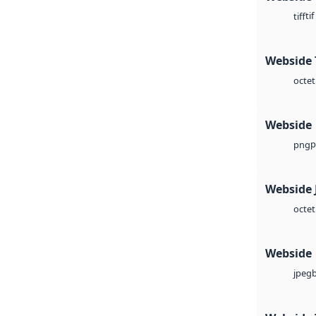
tif
tiff
Webside 
octet
Webside
p
png
Webside 
octet
Webside
jpeg