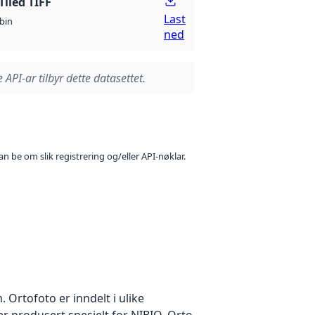
Tiled TIFF
Last
bin
ned
 API-ar tilbyr dette datasettet.
n be om slik registrering og/eller API-nøklar.
Ortofoto er inndelt i ulike
er produsert spesielt for NIBIO. Orto