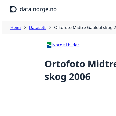
Hopp til hovudinnhald
data.norge.no
Heim
Datasett
Ortofoto Midtre Gauldal skog 
Norge i bilder
Ortofoto Midtr
skog 2006