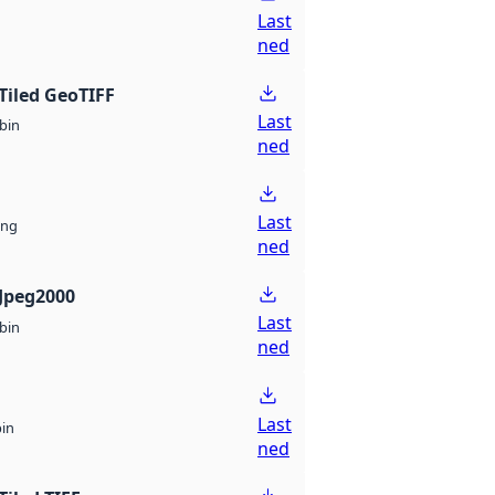
Last
ned
Tiled GeoTIFF
Last
bin
ned
Last
ng
ned
Jpeg2000
Last
bin
ned
Last
bin
ned