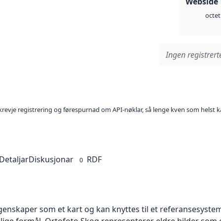
Webside 
octet
Ingen registrerte
l krevje registrering og førespurnad om API-nøklar, så lenge kven som helst ka
Detaljar
Diskusjonar
RDF
0
skaper som et kart og kan knyttes til et referansesystem. 
llige formål. Ortofoto Skog representerer eldre bilder som 