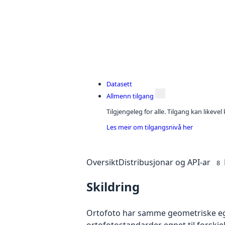
Datasett
Allmenn tilgang
Tilgjengeleg for alle. Tilgang kan likeve
Les meir om tilgangsnivå her
Oversikt
Distribusjonar og API-ar
8
Skildring
Ortofoto har samme geometriske egen
ortofotostandarder egnet til forskje