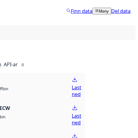
Finn data
Del data
Meny
API-ar
8
0
Last
bin
ff
ned
 ECW
Last
bin
ned