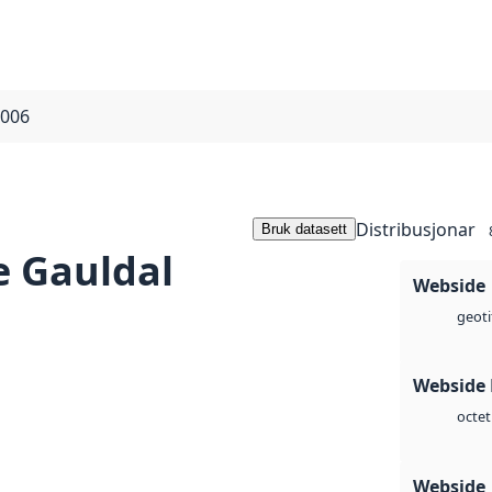
2006
Distribusjonar
Bruk datasett
e Gauldal
Webside
geoti
Webside
octet
Webside