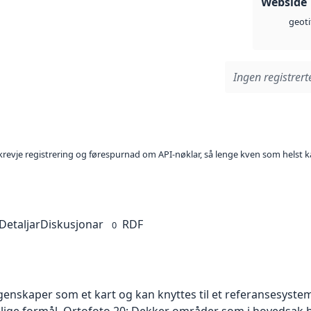
Webside
geoti
Ingen registrerte
l krevje registrering og førespurnad om API-nøklar, så lenge kven som helst ka
Detaljar
Diskusjonar
RDF
0
skaper som et kart og kan knyttes til et referansesystem. 
ellige formål. Ortofoto 20: Dekker områder som i hovedsak b