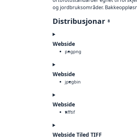
og jordbruksområder. Bakkeoppløsnin
Distribusjonar
8
Webside
png
png
Webside
jpeg
bin
Webside
tiff
tif
Webside Tiled TIFF