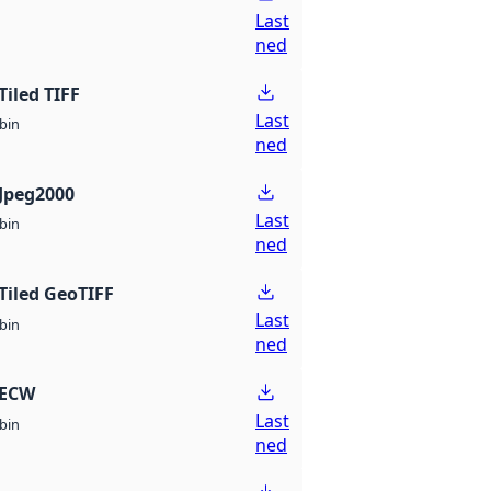
Last
ned
Tiled TIFF
Last
bin
ned
Jpeg2000
Last
bin
ned
Tiled GeoTIFF
Last
bin
ned
 ECW
Last
bin
ned