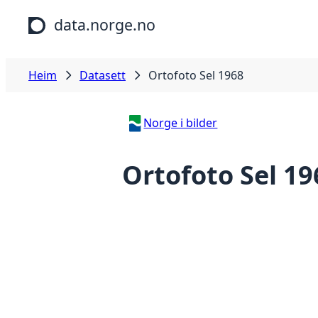
Hopp til hovudinnhald
data.norge.no
Heim
Datasett
Ortofoto Sel 1968
Norge i bilder
Ortofoto Sel 19