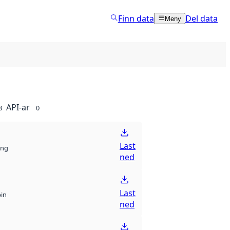
Finn data
Del data
Meny
API-ar
8
0
Last
ng
ned
Last
bin
ned