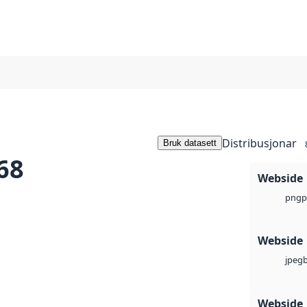
Distribusjonar
Bruk datasett
68
Webside
p
png
Webside
jpeg
Webside