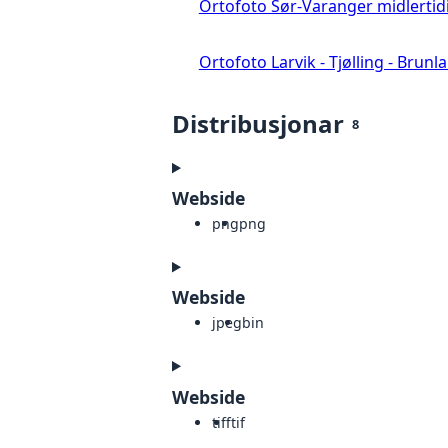
Ortofoto Sør-Varanger midlertid
Ortofoto Larvik - Tjølling - Brunl
Distribusjonar
8
Webside
png
png
Webside
jpeg
bin
Webside
tiff
tif