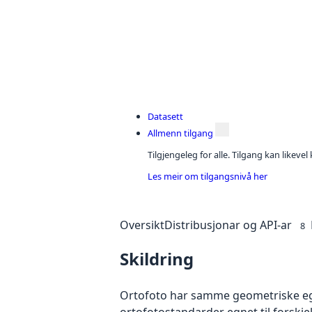
Datasett
Allmenn tilgang
Tilgjengeleg for alle. Tilgang kan likeve
Les meir om tilgangsnivå her
Oversikt
Distribusjonar og API-ar
8
Skildring
Ortofoto har samme geometriske egen
ortofotostandarder egnet til forskj