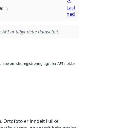
Last
bin
ff
ned
 API-ar tilbyr dette datasettet.
n be om slik registrering og/eller API-nøklar.
Ortofoto er inndelt i ulike
estår av tett- og spredt bebyggelse