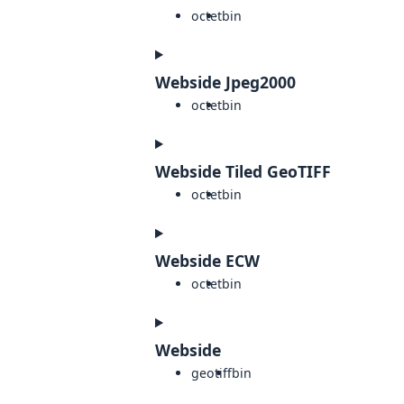
octet
bin
Webside Jpeg2000
octet
bin
Webside Tiled GeoTIFF
octet
bin
Webside ECW
octet
bin
Webside
geotiff
bin