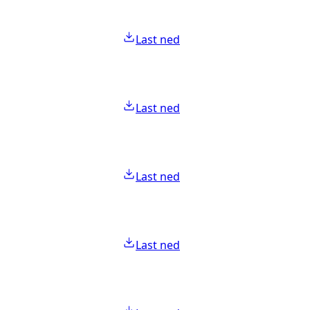
Last ned
Last ned
Last ned
Last ned