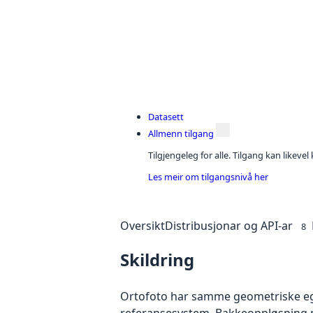
Datasett
Allmenn tilgang
Tilgjengeleg for alle. Tilgang kan likeve
Les meir om tilgangsnivå her
Oversikt
Distribusjonar og API-ar
8
Skildring
Ortofoto har samme geometriske egen
referansesystem. Bakkeoppløsning på