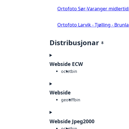
Ortofoto Sør-Varanger midlertid
Ortofoto Larvik - Tjølling - Brunl
Distribusjonar
8
Webside ECW
octet
bin
Webside
geotiff
bin
Webside Jpeg2000
octet
bin