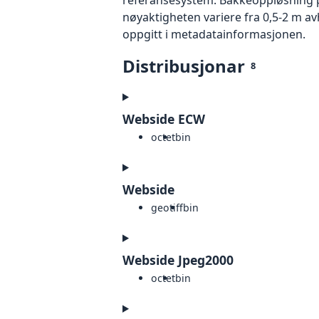
nøyaktigheten variere fra 0,5-2 m a
oppgitt i metadatainformasjonen.
Distribusjonar
8
Webside ECW
octet
bin
Webside
geotiff
bin
Webside Jpeg2000
octet
bin