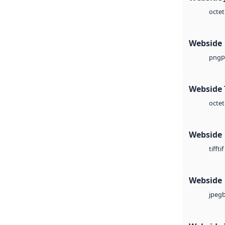
octet
Webside
p
png
Webside 
octet
Webside
tif
tiff
Webside
jpeg