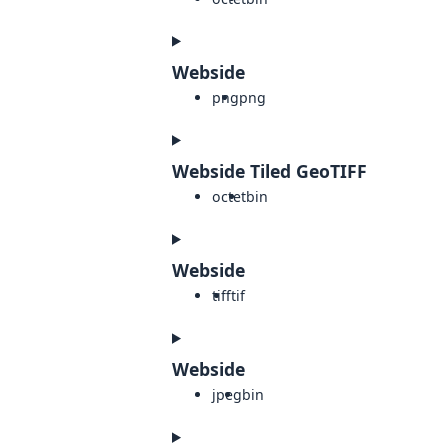
Webside
png
png
Webside Tiled GeoTIFF
octet
bin
Webside
tiff
tif
Webside
jpeg
bin