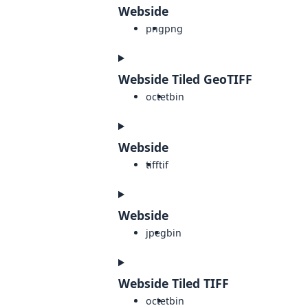
Webside
png
png
Webside Tiled GeoTIFF
octet
bin
Webside
tiff
tif
Webside
jpeg
bin
Webside Tiled TIFF
octet
bin