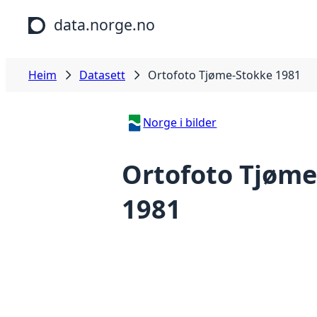
Hopp til hovudinnhald
data.norge.no
Heim
Datasett
Ortofoto Tjøme-Stokke 1981
Norge i bilder
Ortofoto Tjøme
1981