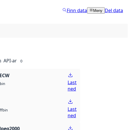
Finn data
Del data
Meny
API-ar
8
0
 ECW
Last
bin
ned
Last
bin
ff
ned
Jpeg2000