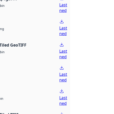
Last
bin
ned
Last
ng
ned
Tiled GeoTIFF
Last
bin
ned
Last
ned
Last
bin
ned