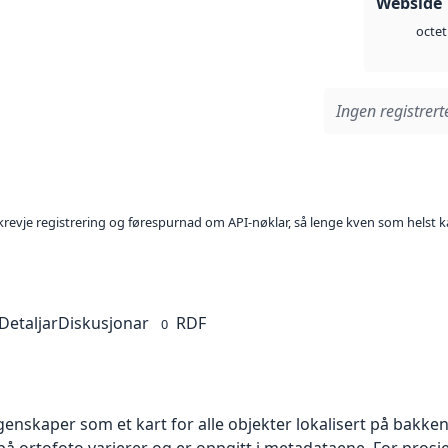
Webside 
octet
Ingen registrerte
l krevje registrering og førespurnad om API-nøklar, så lenge kven som helst ka
Detaljar
Diskusjonar
RDF
0
skaper som et kart for alle objekter lokalisert på bakkeniv
 ortofoto varierer og er oppgitt i metadataene. For prosje