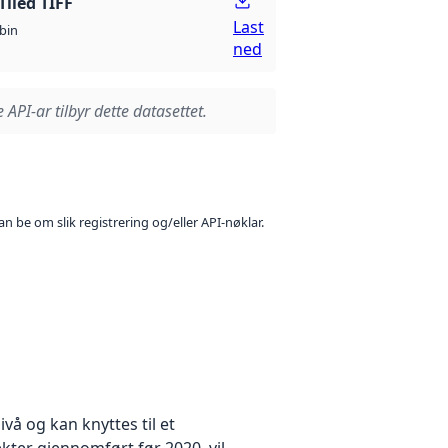
Tiled TIFF
Last
bin
ned
 API-ar tilbyr dette datasettet.
n be om slik registrering og/eller API-nøklar.
å og kan knyttes til et
kter gjennomført før 2020, vil