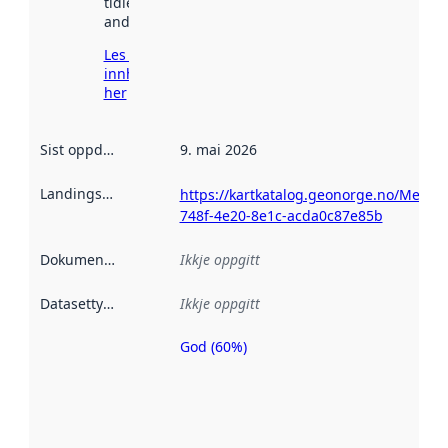
tidlegare
andre stader.
Les meir om
innhenting
her
Sist oppdatert
:
9. mai 2026
Landingsside
:
https://kartkatalog.geonorge.no/Metad
748f-4e20-8e1c-acda0c87e85b
Dokumentasjon
:
Ikkje oppgitt
Datasettype
:
Ikkje oppgitt
God (60%)
Metadatakvalitet
er ein indikator
på kor godt
datasettene er
beskrive ved