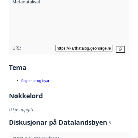
Metadatakvalitet
:
hjelp av
metadata.
Les meir om
metadatakvalitet
her
URI:
Kopier
Tema
Regionar og byar
Nøkkelord
Ikkje oppgitt
Diskusjonar på Datalandsbyen
0