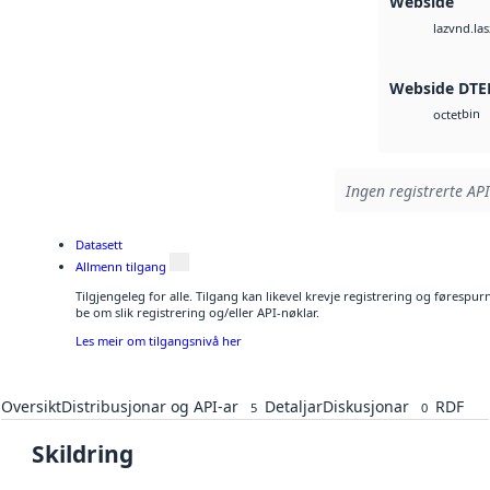
Webside
vnd.las
laz
Webside DTE
bin
octet
Ingen registrerte API
Datasett
Allmenn tilgang
Tilgjengeleg for alle. Tilgang kan likevel krevje registrering og førespu
be om slik registrering og/eller API-nøklar.
Les meir om tilgangsnivå her
Oversikt
Distribusjonar og API-ar
Detaljar
Diskusjonar
RDF
5
0
Skildring