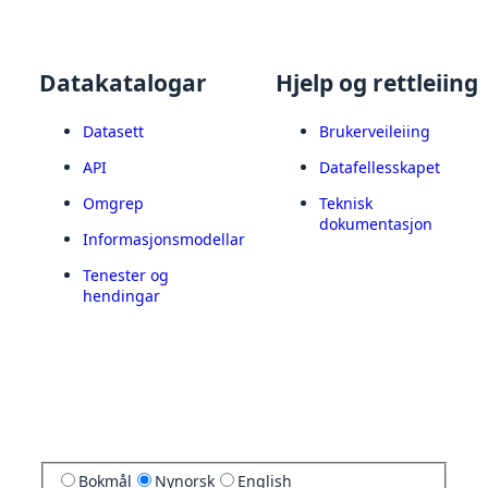
Datakatalogar
Hjelp og rettleiing
Datasett
Brukerveileiing
API
Datafellesskapet
Omgrep
Teknisk
dokumentasjon
Informasjonsmodellar
Tenester og
hendingar
Bokmål
Nynorsk
English