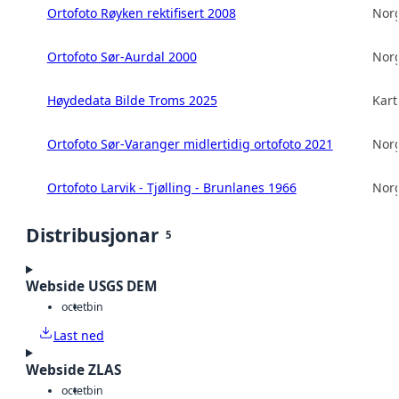
Ortofoto Røyken rektifisert 2008
Norg
Ortofoto Sør-Aurdal 2000
Norg
Høydedata Bilde Troms 2025
Kart
Ortofoto Sør-Varanger midlertidig ortofoto 2021
Norg
Ortofoto Larvik - Tjølling - Brunlanes 1966
Norg
Distribusjonar
5
Webside USGS DEM
octet
bin
Last ned
Webside ZLAS
octet
bin