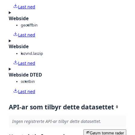
Last ned
Webside
geotiff
bin
Last ned
Webside
laz
vnd.laszip
Last ned
Webside DTED
octet
bin
Last ned
API-ar som tilbyr dette datasettet
0
Ingen registrerte API-ar tilbyr dette datasettet.
Gøym tomme rader