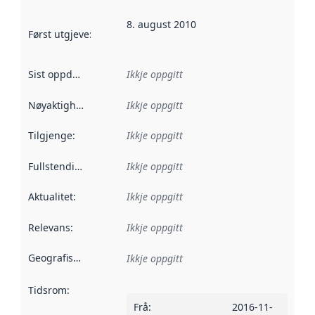
8. august 2010
Først utgjeve
:
Denne datoen seier når dataa i dette datasettet 
Sist oppdatert
:
Ikkje oppgitt
Nøyaktigheit
:
Ikkje oppgitt
Tilgjenge
:
Ikkje oppgitt
Fullstendigheit
:
Ikkje oppgitt
Aktualitet
:
Ikkje oppgitt
Relevans
:
Ikkje oppgitt
Geografisk område
:
Ikkje oppgitt
Tidsrom
:
Frå
:
2016-11-