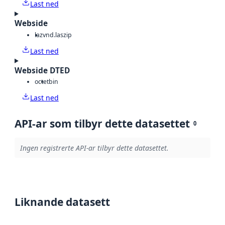
Last ned
Webside
laz
vnd.laszip
Last ned
Webside DTED
octet
bin
Last ned
API-ar som tilbyr dette datasettet
0
Ingen registrerte API-ar tilbyr dette datasettet.
Liknande datasett