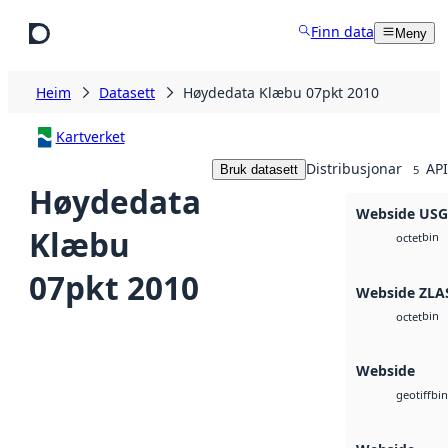
Hopp til hovudinnhald
Finn data
Meny
Heim
Datasett
Høydedata Klæbu 07pkt 2010
Kartverket
Distribusjonar
API
Bruk datasett
5
Høydedata
Webside US
Klæbu
bin
octet
07pkt 2010
Webside ZLA
bin
octet
Webside
bin
geotiff