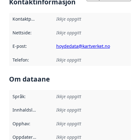
Kontaktinformasjon
Kontaktpunkt
:
Ikkje oppgitt
Nettside
:
Ikkje oppgitt
E-post
:
hoydedata@kartverket.no
Telefon
:
Ikkje oppgitt
Om dataane
Språk
:
Ikkje oppgitt
Innhaldsleverandørar
Ikkje oppgitt
:
Opphav
:
Ikkje oppgitt
Oppdateringsfrekvens
Ikkje oppgitt
: