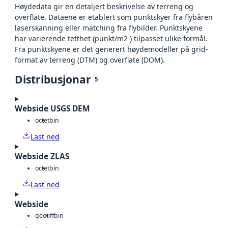
Høydedata gir en detaljert beskrivelse av terreng og
overflate. Dataene er etablert som punktskyer fra flybåren
laserskanning eller matching fra flybilder. Punktskyene
har varierende tetthet (punkt/m2 ) tilpasset ulike formål.
Fra punktskyene er det generert høydemodeller på grid-
format av terreng (DTM) og overflate (DOM).
Distribusjonar
5
Webside USGS DEM
octet
bin
Last ned
Webside ZLAS
octet
bin
Last ned
Webside
geotiff
bin