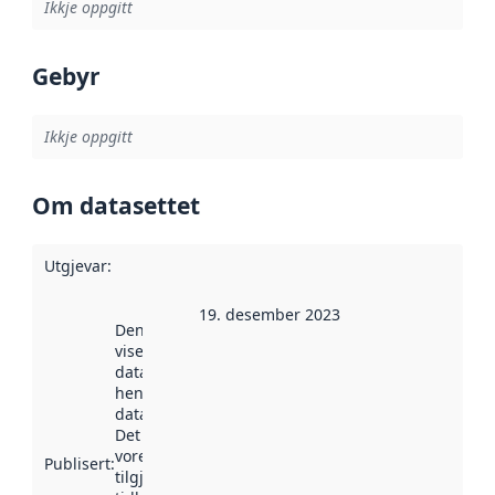
Ikkje oppgitt
Gebyr
Ikkje oppgitt
Om datasettet
Utgjevar
:
19. desember 2023
Denne datoen
viser når
datasettet vart
henta inn av
data.norge.no.
Det kan ha
vore
Publisert
:
tilgjengeleg