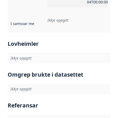
04T00:00:00Z
Ikkje oppgitt
I samsvar med
:
Referanse til ei implementeringsregel eller an
Lovheimler
Ikkje oppgitt
Omgrep brukte i datasettet
Ikkje oppgitt
Referansar