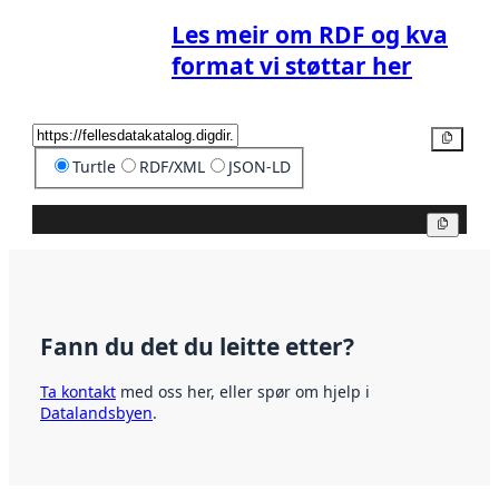
Les meir om RDF og kva
format vi støttar her
Kopier
Turtle
RDF/XML
JSON-LD
Kopier
Fann du det du leitte etter?
Ta kontakt
med oss her, eller spør om hjelp i
Datalandsbyen
.